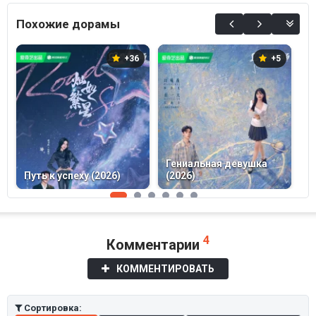
0%
Похожие дорамы
+36
+5
Гениальная девушка
Л
Путь к успеху (2026)
(2026)
(
4
Комментарии
КОММЕНТИРОВАТЬ
Сортировка: