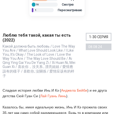
Смотрю
16
Пересматриваю
1
Люблю тебя такой, какая ты есть
1-30 СЕРИЯ
(2022)
Какой должна быть любовь / Love The Way
08.08.24
You Are / What Love Should Look Like / I Like
You, It's Okay / The Look of Love / Love the
Way You Are / The Way Love Should Be / Ai
Qing Ying Gai You De Yang Zi / Xi Huan Ni, Mei
Guan Xi / 喜欢你，没关系 , 漂亮姐姐 / 愛情應
該有的樣子 / 喜歡你, 沒關係 / 爱情应该有的样
子
Сладкая история любви Инь И Кэ (
Анджела Бейби
) и ее друга
детства Сюй Гуан Си (
Лай Гуань Линь
).
Казалось бы, имея идеальную жизнь, Инь И Кэ прожила своих
35 лет как само собой разумеющееся. Будь то в компании или