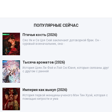
ПОПУЛЯРНЫЕ СЕЙЧАС
Птичья кость (2026)
Сяо Уи и Се Цзя Сюй заключают договорной брак. Он -
суровый военачальник, она -
Тысяча ароматов (2026)
История Цзян Ли Фэй и Лэй Сю Юаня, которые связаны друг
с другом с ранней
Империя как выкуп (2026)
История первой женщины-ученого Мэн Тин Хуэй, которая с
помощью хитрости и ума