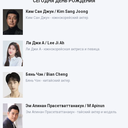
СЕГОДНЯ ДЕНЬ РОЖДЕНИЯ
Ким Сан Джун / Kim Sang Joong
Ким Сан Джун - южнокорейский актер.
Ли Джи А / Lee Ji Ah
Ли Джи А - южнокорейская актриса и певица.
Бянь Чэн / Bian Cheng
Бянь Чэн - китайский актер.
Эм Апинан Прасетваттанакун / M Apinun
Эм Апинан Прасетваттанакун - тайский актер и модель.