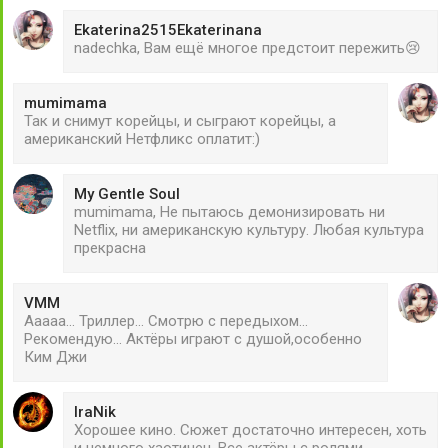
Ekaterina2515Ekaterinana
nadechka, Вам ещё многое предстоит пережить😢
mumimama
Так и снимут корейцы, и сыграют корейцы, а
американский Нетфликс оплатит:)
My Gentle Soul
mumimama, Не пытаюсь демонизировать ни
Netflix, ни американскую культуру. Любая культура
прекрасна
VMM
Ааааа... Триллер... Смотрю с передыхом...
Рекомендую... Актёры играют с душой,особенно
Ким Джи
IraNik
Хорошее кино. Сюжет достаточно интересен, хоть
и немного хаотичен. Все актёры с ролями