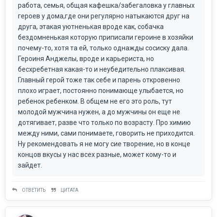
работа, семья, общая кафешка/забегаловка у главных
героев у дома,где они регулярно натыкаются друг на
друга, этакая уютненькая вроде как, собачка
бездомненькая которую приписали героине в хозяйки
почему-то, хотя та ей, только однажды сосиску дала.
Героиня Анджелы, вроде и карьериста, но
бесхребетная какая-то и неубедительно плаксивая.
Главный герой тоже так себе и парень откровенно
плохо играет, постоянно понимающе улыбается, но
ребенок ребенком. В общем не его это роль, тут
молодой мужчина нужен, а до мужчины он еще не
дотягивает, разве что только по возрасту. Про химию
между ними, сами понимаете, говорить не приходится.
Ну рекомендовать я не могу сие творение, но в конце
концов вкусы у нас всех разные, может кому-то и
зайдет.
ОТВЕТИТЬ
ЦИТАТА