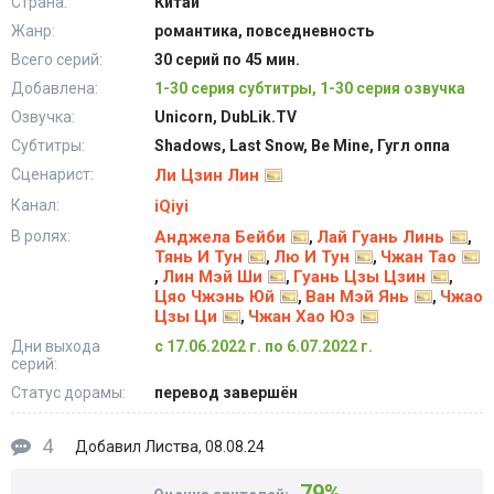
Страна:
Китай
Жанр:
романтика, повседневность
Всего серий:
30 серий по 45 мин.
Добавлена:
1-30 серия субтитры, 1-30 серия озвучка
Озвучка:
Unicorn, DubLik.TV
Субтитры:
Shadows, Last Snow, Be Mine, Гугл оппа
Сценарист:
Ли Цзин Лин
Канал:
iQiyi
В ролях:
Анджела Бейби
Лай Гуань Линь
,
,
Тянь И Тун
Лю И Тун
Чжан Тао
,
,
Лин Мэй Ши
Гуань Цзы Цзин
,
,
,
Цяо Чжэнь Юй
Ван Мэй Янь
Чжао
,
,
Цзы Ци
Чжан Хао Юэ
,
Дни выхода
с 17.06.2022 г. по 6.07.2022 г.
серий:
Статус дорамы:
перевод завершён
4
Листва
Добавил
, 08.08.24
79%