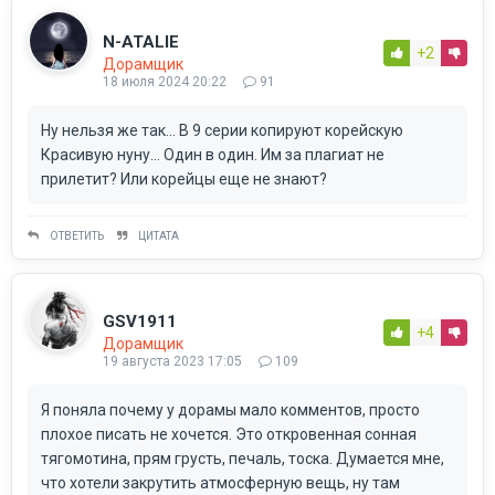
N-ATALIE
+2
Дорамщик
18 июля 2024 20:22
91
Ну нельзя же так... В 9 серии копируют корейскую
Красивую нуну... Один в один. Им за плагиат не
прилетит? Или корейцы еще не знают?
ОТВЕТИТЬ
ЦИТАТА
GSV1911
+4
Дорамщик
19 августа 2023 17:05
109
Я поняла почему у дорамы мало комментов, просто
плохое писать не хочется. Это откровенная сонная
тягомотина, прям грусть, печаль, тоска. Думается мне,
что хотели закрутить атмосферную вещь, ну там