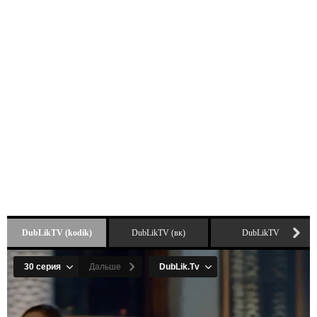
DubLikTV (kodik)
DubLikTV (вк)
DubLikTV