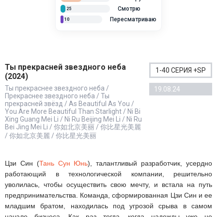
Смотрю
25
Пересматриваю
10
Ты прекрасней звездного неба
1-40 СЕРИЯ +SP
(2024)
Ты прекраснее звездного неба /
19.08.24
Прекраснее звездного неба / Ты
прекрасней звёзд / As Beautiful As You /
You Are More Beautiful Than Starlight / Ni Bi
Xing Guang Mei Li / Ni Ru Beijing Mei Li / Ni Ru
Bei Jing Mei Li / 你如北京美丽 / 你比星光美麗
/ 你如北京美麗 / 你比星光美丽
Цзи Син (
Тань Сун Юнь
), талантливый разработчик, усердно
работающий в технологической компании, решительно
уволилась, чтобы осуществить свою мечту, и встала на путь
предпринимательства. Команда, сформированная Цзи Син и ее
младшим братом, находилась под угрозой срыва в самом
начале бизнеса. Как раз тогда, когда надежды уже не