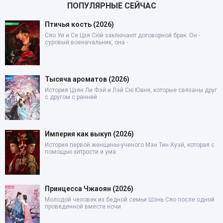
ПОПУЛЯРНЫЕ СЕЙЧАС
Птичья кость (2026)
Сяо Уи и Се Цзя Сюй заключают договорной брак. Он -
суровый военачальник, она -
Тысяча ароматов (2026)
История Цзян Ли Фэй и Лэй Сю Юаня, которые связаны друг
с другом с ранней
Империя как выкуп (2026)
История первой женщины-ученого Мэн Тин Хуэй, которая с
помощью хитрости и ума
Принцесса Чжаоян (2026)
Молодой человек из бедной семьи Шэнь Сяо после одной
проведенной вместе ночи