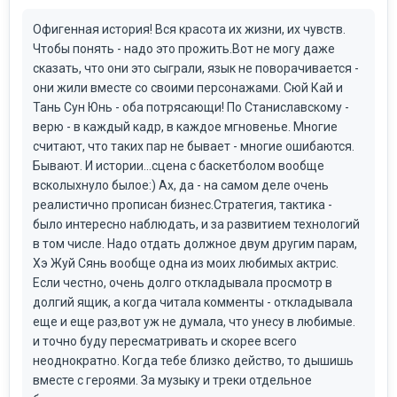
Офигенная история! Вся красота их жизни, их чувств.
Чтобы понять - надо это прожить.Вот не могу даже
сказать, что они это сыграли, язык не поворачивается -
они жили вместе со своими персонажами. Сюй Кай и
Тань Сун Юнь - оба потрясающи! По Станиславскому -
верю - в каждый кадр, в каждое мгновенье. Многие
считают, что таких пар не бывает - многие ошибаются.
Бывают. И истории...сцена с баскетболом вообще
всколыхнуло былое:) Ах, да - на самом деле очень
реалистично прописан бизнес.Стратегия, тактика -
было интересно наблюдать, и за развитием технологий
в том числе. Надо отдать должное двум другим парам,
Хэ Жуй Сянь вообще одна из моих любимых актрис.
Если честно, очень долго откладывала просмотр в
долгий ящик, а когда читала комменты - откладывала
еще и еще раз,вот уж не думала, что унесу в любимые.
и точно буду пересматривать и скорее всего
неоднократно. Когда тебе близко действо, то дышишь
вместе с героями. За музыку и треки отдельное