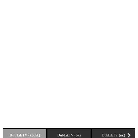
DubLikTV (kodik)
DubLikTV (bк)
DubLikTV (вк)