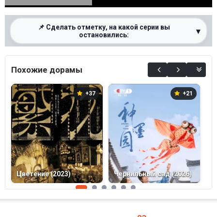
📌 Сделать отметку, на какой серии вы
▾
остановились:
0%
Похожие дорамы
+37
+21
С
Цветение (2023)
Чернильный сад (2026)
(