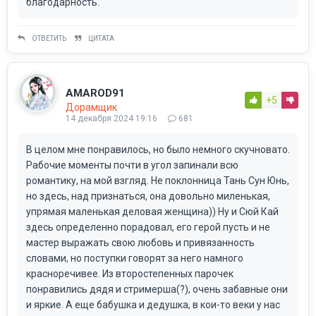
благодарность.
ОТВЕТИТЬ
ЦИТАТА
AMAROD91
+5
Дорамщик
14 декабря 2024 19:16
681
В целом мне понравилось, но было немного скучновато.
Рабочие моменты почти в угол запинали всю
романтику, на мой взгляд. Не поклонница Тань Сун Юнь,
но здесь, над признаться, она довольно миленькая,
упрямая маленькая деловая женщина)) Ну и Сюй Кай
здесь определенно порадовал, его герой пусть и не
мастер выражать свою любовь и привязанность
словами, но поступки говорят за него намного
красноречивее. Из второстепенных парочек
понравились дядя и стримерша(?), очень забавные они
и яркие. А еще бабушка и дедушка, в кои-то веки у нас