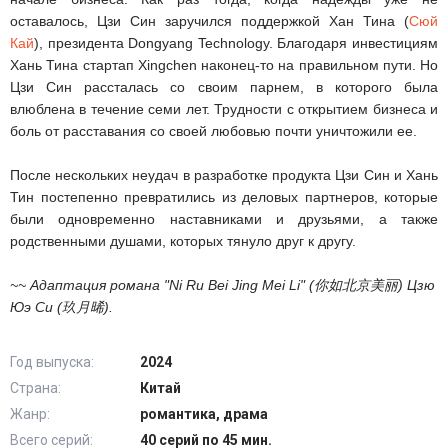
оставалось, Цзи Син заручился поддержкой Хан Тина (
Сюй
Кай
), президента Dongyang Technology. Благодаря инвестициям
Хань Тина стартап Xingchen наконец-то на правильном пути. Но
Цзи Син рассталась со своим парнем, в которого была
влюблена в течение семи лет. Трудности с открытием бизнеса и
боль от расставания со своей любовью почти уничтожили ее.
После нескольких неудач в разработке продукта Цзи Син и Хань
Тин постепенно превратились из деловых партнеров, которые
были одновременно наставниками и друзьями, а также
родственными душами, которых тянуло друг к другу.
~~ Адаптация романа "Ni Ru Bei Jing Mei Li" (你如北京美丽) Цзю
Юэ Си (玖月晞).
Год выпуска:
2024
Страна:
Китай
Жанр:
романтика, драма
Всего серий:
40 серий по 45 мин.