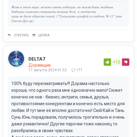
Живя в этом мире, можно иметь амбиции, но нельзя быть жадным.
Амбиции помогут совершить великие дела, а жадность
лишь не даст обрести покой. ("Спецагент-хуанфэй из отдела № 11" авт.
Сяосан Дун-эр)
ОТВЕТИТЬ
ЦИТАТА
DELTA7
+10
Дорамщик
17 августа 2024 01:52
171
100% буду пересматривать!!! Дорама настолько
хороша, что одного раза мне однозначно мало! Сюжет
конечно не нов - бизнес, интриги, семья, друзья,
противостояние конкурентам и конечно есть место для
любви. И тут мне её вполне достаточно! Сюй Кай и Тань
Сунь Юнь порадовали, получилось трогательно и очень
даже романтично! Другие парочки тоже наконец то
разобрались в своих чувствах.