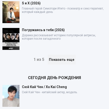
S и X (2026)
Главный герой Симотори Итито - психиатр и секс-терапевт,
который каждый день
Погружаясь в тебя (2026)
Дорама рассказывает историю популярной актрисы,
которая после загадочного
1 из 5
Показать еще
СЕГОДНЯ ДЕНЬ РОЖДЕНИЯ
Сюй Кай Чен / Xu Kai Cheng
Сюй Кай Чен - китайский актер, модель.