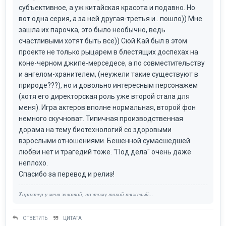
субъективное, а уж китайская красота и подавно. Но
вот одна серия, а за ней другая-третья и...пошло)) Мне
зашла их парочка, это было необычно, ведь
счастливыми хотят быть все)) Сюй Кай был в этом
проекте не только рыцарем в блестящих доспехах на
коне-черном джипе-мерседесе, а по совместительству
и ангелом-хранителем, (неужели такие существуют в
природе???), но и довольно интересным персонажем
(хотя его директорская роль уже второй стала для
меня). Игра актеров вполне нормальная, второй фон
немного скучноват. Типичная производственная
дорама на тему биотехнологий со здоровыми
взрослыми отношениями. Бешенной сумасшедшей
любви нет и трагедий тоже. "Под дела" очень даже
неплохо.
Спасибо за перевод и релиз!
Характер у меня золотой, поэтому такой тяжелый...
ОТВЕТИТЬ
ЦИТАТА