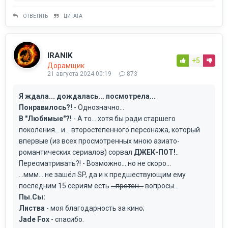
ОТВЕТИТЬ
ЦИТАТА
IRANIK
+5
Дорамщик
21 августа 2024 00:19
873
Я ждала... дождалась... посмотрела...
Понравилось?!
- Однозначно...
В "Любимые"?!
- А то... хотя бы ради старшего
поколения... и... второстепенного персонажа, который
впервые (из всех просмотренных мною азиато-
романтических сериалов) сорвал
ДЖЕК-ПОТ!
..
Пересматривать?! - Возможно... но не скоро...
...ммм... не зашёл SP, да и к предшествующим ему
последним 15 сериям есть
...претен...
вопросы...
Пы.Сы:
Листва
- моя благодарность за кино;
Jade Fox
- спасибо.