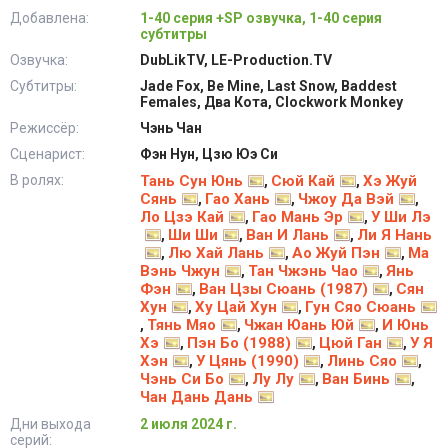
Добавлена:
1-40 серия +SP озвучка, 1-40 серия
субтитры
Озвучка:
DubLikTV, LE-Production.TV
Субтитры:
Jade Fox, Be Mine, Last Snow, Baddest
Females, Два Кота, Clockwork Monkey
Режиссёр:
Чэнь Чан
Сценарист:
Фэн Нун, Цзю Юэ Си
В ролях:
Тань Сун Юнь
Сюй Кай
Хэ Жуй
,
,
Сянь
Гао Хань
Чжоу Да Вэй
,
,
,
Ло Цзэ Кай
Гао Мань Эр
У Ши Лэ
,
,
Ши Ши
Ван И Лань
Ли Я Нань
,
,
,
Лю Хай Лань
Ао Жуй Пэн
Ма
,
,
,
Вэнь Чжун
Тан Чжэнь Чао
Янь
,
,
Фэн
Ван Цзы Сюань (1987)
Сян
,
,
Хун
Ху Цай Хун
Гун Сяо Сюань
,
,
Тянь Мяо
Чжан Юань Юй
И Юнь
,
,
,
Хэ
Пэн Бо (1988)
Цюй Ган
У Я
,
,
,
Хэн
У Цянь (1990)
Линь Сяо
,
,
,
Чэнь Си Бо
Лу Лу
Ван Бинь
,
,
,
Чан Дань Дань
Дни выхода
2 июля 2024 г.
серий: