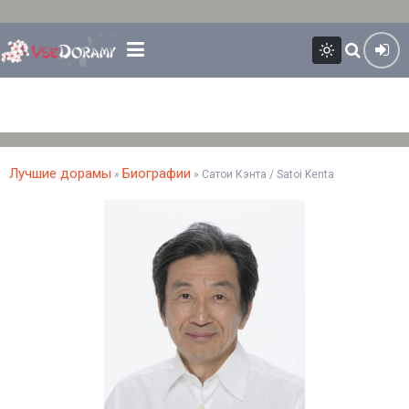
Лучшие дорамы
Биографии
»
» Сатои Кэнта / Satoi Kenta