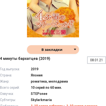
В закладки
4 минуты бархатцев (2019)
08.01.21
Год выпуска:
2019
Страна:
Япония
Жанр:
роматика, мелодрама
Всего серий:
10 серий по 60 мин.
Озвучка:
STEPonee
Субтитры:
Skylarkmaria
Добавлена:
1-10 серия субтитры, 1-10 серия озвучка