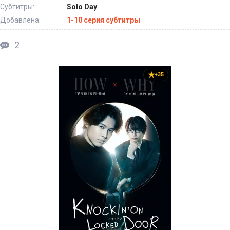
Субтитры:
Solo Day
Добавлена:
1-10 серия субтитры
2
+35