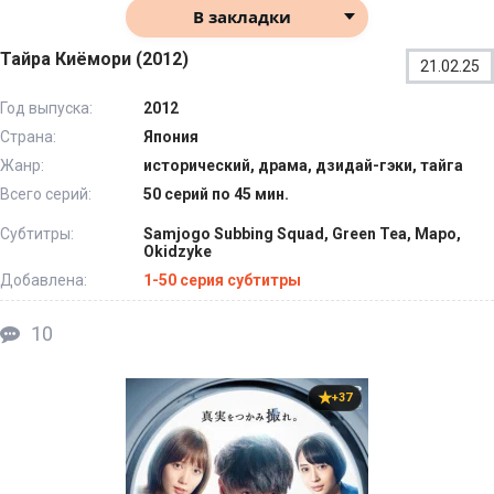
В закладки
Тайра Киёмори (2012)
21.02.25
Год выпуска:
2012
Страна:
Япония
Жанр:
исторический, драма, дзидай-гэки, тайга
Всего серий:
50 серий по 45 мин.
Субтитры:
Samjogo Subbing Squad, Green Tea, Маро,
Okidzyke
Добавлена:
1-50 серия субтитры
10
+37