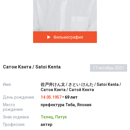
Фильмография
Сатои Кэнта / Satoi Kenta
17 октябрь 2021
Имя:
佐戸井けん太 / さとい けんた / Satoi Kenta /
Сатои Кэнта / Сатой Кента
День рождения:
14.05.1957
• 69 лет
Место
префектура Тиба, Япония
рождения:
Знак зодиака:
Телец, Петух
Профессия:
актер