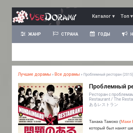
Каталог ▾
Топ ▾
ЖАНР
СТРАНА
ГОДЫ
Лучшие дорамы
Все дорамы
»
» Проблемный ресторан (2015
Проблемный ре
Ресторан с проблемами
Restaurant / The Rest
あるレストラン
Танака Тамоко (
Маки 
который был нанят ше