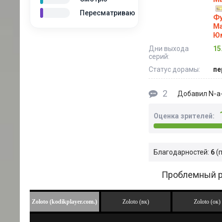
Пересматриваю
Ф
М
Ю
Дни выхода
15
серий:
Статус дорамы:
пе
2
N-a-
Добавил
Оценка зрителей:
Благодарностей:
6
Проблемный ре
Zoloto (kodikplayer.com.)
Zoloto (вк)
Zoloto (ок)