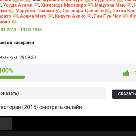
Усуда Асами
Хигасидэ Масахиро
Мацуока Маю
,
,
,
,
уми
Маруяма Томоми
Сугавара Дайкити
Сатои Кэн
,
,
,
асато
Аояма Мэгу
Кикути Акико
Гин Пун Чоу
Фу
,
,
,
,
мико
.01.2013 - 19.03.2015
ревод завершён
t-a-l-y-a
, 29.09.20
100%
1
показать
СКАЗАТ
сторан (2015) смотреть онлайн