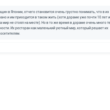
ин в Японии, отчего становится очень грустно понимать, что в их
ано и им приходится в таком жить (хотя дораме уже почти 10 лет 
а мир не стоял на месте). Но в то же время в дораме очень много т
ости. Их ресторан как маленький уютный мир, который решает их
посетителям.