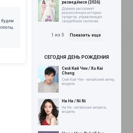
разведёмся (2026)
Дорама расскажет
реалистичную историю
супругов, управляющих
и будем
свадебным салоном,
еплоты,
1 из 5
Показать еще
СЕГОДНЯ ДЕНЬ РОЖДЕНИЯ
Сюй Кай Чен / Xu Kai
Cheng
Сюй Кай Чен - китайский актер,
модель.
Ни Ни / Ni Ni
Ни Ни - китайская актриса,
модель.