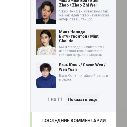
Чжао Чжи Вэй / Eden
Zhao / Zhao Zhi Wei
Чжао Чжи Вэй, известный так
же как Иден Чжао, - китайский
актёр, певец, танцор
Минт Чалида
Витчитвонтон / Mint
Chalida
Минт Чалида Витчитвонтон,
известная также как Минт -
тайская актриса и модель.
Вэнь Юань / Cavan Wen /
Wen Yuan
Вэнь Юань - китайский актер и
модель.
1 из 11
Показать еще
ПОСЛЕДНИЕ КОММЕНТАРИИ