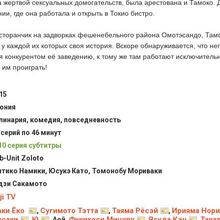
ла жертвой сексуальных домогательств, была арестована и Тамоко.
ии, где она работала и открыть в Токио бистро.
сторанчик на задворках фешенебельного района Омотэсандо, Там
 у каждой их которых своя история. Вскоре обнаруживается, что не
 конкурентом её заведению, к тому же там работают исключитель
 им проиграть!
15
ония
линария, комедия, повседневность
 серий по 46 минут
10 серия субтитры
b-Unit Zoloto
тико Намики, Юсукэ Като, Томонобу Мориваки
зи Сакамото
ji TV
ки Ёко
Сугимото Тэтта
Таяма Рёсэй
Ирияма Нори
,
,
,
асаки
Ю
Фукикоси Мицуру
Ясуда Кэн
Така
,
, Аой,
,
,