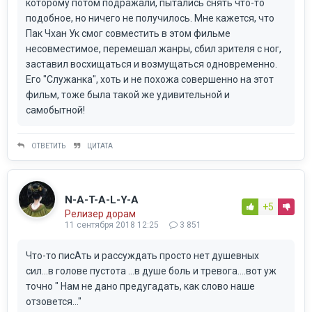
которому потом подражали, пытались снять что-то
подобное, но ничего не получилось. Мне кажется, что
Пак Чхан Ук смог совместить в этом фильме
несовместимое, перемешал жанры, сбил зрителя с ног,
заставил восхищаться и возмущаться одновременно.
Его "Служанка", хоть и не похожа совершенно на этот
фильм, тоже была такой же удивительной и
самобытной!
ОТВЕТИТЬ
ЦИТАТА
N-A-T-A-L-Y-A
+5
Релизер дорам
11 сентября 2018 12:25
3 851
Что-то писАть и рассуждать просто нет душевных
сил...в голове пустота ...в душе боль и тревога....вот уж
точно " Нам не дано предугадать, как слово наше
отзовется..."