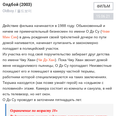
Олдбой (2003)
ФИЛЬМ
Oldboy / 올드보이
15.06.21
Действие фильма начинается в 1988 году. Обыкновенный и
ничем не примечательный бизнесмен по имени О Дэ Су (
Чхве
Мин Сик
) в день рождения своей трёхлетней дочери по пути
домой напивается, начинает хулиганить и закономерно
попадает в полицейский участок.
Из участка его под своё поручительство забирает друг детства
по имени Чжу Хван (
Чи Дэ Хан
). Пока Чжу Хван звонит домой
жене незадачливого пьяницы, О Дэ Су пропадает. Неизвестные
похищают его и помещают в камеру частной тюрьмы,
работники которой специализируются на таких заключениях.
Тюрьма находится (как позже узнаёт герой) на «седьмом с
половиной» этаже. Камера состоит из комнаты и санузла, в ней
есть телевизор, но нет окон.
О Дэ Су проводит в заточении пятнадцать лет.
Ограничение по возрасту 18+