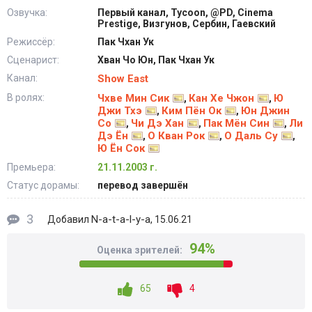
Озвучка:
Первый канал, Tycoon, @PD, Cinema
Prestige, Визгунов, Сербин, Гаевский
Режиссёр:
Пак Чхан Ук
Сценарист:
Хван Чо Юн, Пак Чхан Ук
Канал:
Show East
В ролях:
Чхве Мин Сик
Кан Хе Чжон
Ю
,
,
Джи Тхэ
Ким Пён Ок
Юн Джин
,
,
Со
Чи Дэ Хан
Пак Мён Син
Ли
,
,
,
Дэ Ён
О Кван Рок
О Даль Су
,
,
,
Ю Ён Сок
Премьера:
21.11.2003 г.
Статус дорамы:
перевод завершён
3
N-a-t-a-l-y-a
Добавил
, 15.06.21
94%
Оценка зрителей:
65
4