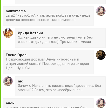
mumimama
Lara2, "не люблю", - так актер пойдет в суд, - ведь
девочка несовершеннолетняя снималась.
Ирида Катрин
Эх, как давно ничего не смотрела:) жить без
связи - отдых для глаз:) Про миник - милая
Елена Орел
Потрясающая дорама! Очень интересный и
интригующий сюжет! Превосходная игра актеров
Цзэн Шунь Си,
nic
Зачем о Нана опять писать, ведь "деревянна, без
эмоций"? Затем, что режиссёры вновь
анон
с самого же начала слишком неправдоподобно,