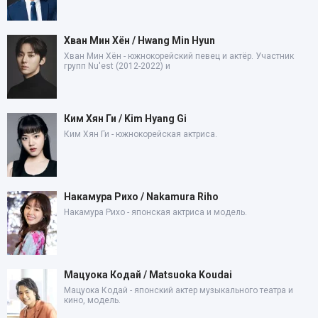
Хван Мин Хён / Hwang Min Hyun
Хван Мин Хён - южнокорейский певец и актёр. Участник
групп Nu'est (2012-2022) и
Ким Хян Ги / Kim Hyang Gi
Ким Хян Ги - южнокорейская актриса.
Накамура Рихо / Nakamura Riho
Накамура Рихо - японская актриса и модель.
Мацуока Кодай / Matsuoka Koudai
Мацуока Кодай - японский актер музыкального театра и
кино, модель.