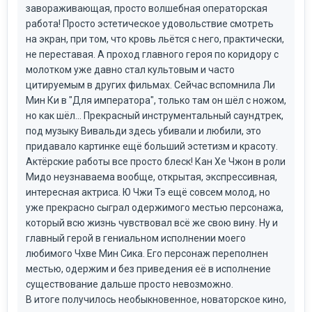
завораживающая, просто волшебная операторская
работа! Просто эстетическое удовольствие смотреть
на экран, при том, что кровь льётся с него, практически,
не переставая. А проход главного героя по коридору с
молотком уже давно стал культовым и часто
цитируемым в других фильмах. Сейчас вспомнила Ли
Мин Ки в "Для императора", только там он шёл с ножом,
но как шёл... Прекрасный инструментальный саундтрек,
под музыку Вивальди здесь убивали и любили, это
придавало картинке ещё больший эстетизм и красоту.
Актёрские работы все просто блеск! Кан Хе Чжон в роли
Мидо неузнаваема вообще, открытая, экспрессивная,
интересная актриса. Ю Чжи Тэ ещё совсем молод, но
уже прекрасно сыграл одержимого местью персонажа,
который всю жизнь чувствовал всё же свою вину. Ну и
главный герой в гениальном исполнении моего
любимого Чхве Мин Сика. Его персонаж переполнен
местью, одержим и без приведения её в исполнение
существование дальше просто невозможно.
В итоге получилось необыкновенное, новаторское кино,