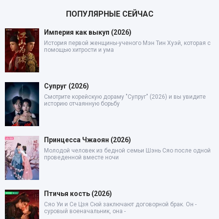
ПОПУЛЯРНЫЕ СЕЙЧАС
Империя как выкуп (2026)
История первой женщины-ученого Мэн Тин Хуэй, которая с
помощью хитрости и ума
Супруг (2026)
Смотрите корейскую дораму "Супруг" (2026) и вы увидите
историю отчаянную борьбу
Принцесса Чжаоян (2026)
Молодой человек из бедной семьи Шэнь Сяо после одной
проведенной вместе ночи
Птичья кость (2026)
Сяо Уи и Се Цзя Сюй заключают договорной брак. Он -
суровый военачальник, она -