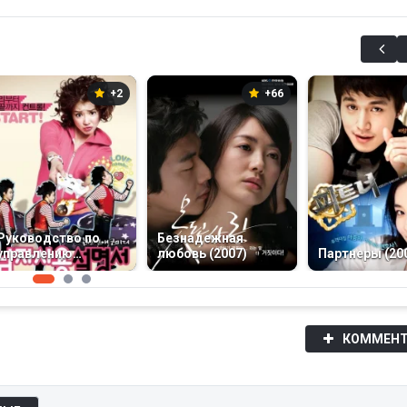
+2
+66
Руководство по
Безнадежная
управлению
любовь (2007)
Партнеры (20
мужчинами (2013)
КОММЕНТ