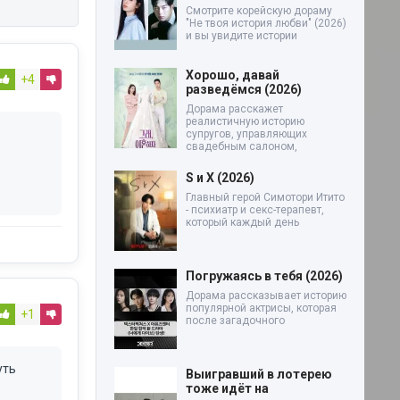
Смотрите корейскую дораму
"Не твоя история любви" (2026)
и вы увидите истории
Хорошо, давай
+4
разведёмся (2026)
Дорама расскажет
реалистичную историю
супругов, управляющих
свадебным салоном,
S и X (2026)
Главный герой Симотори Итито
- психиатр и секс-терапевт,
который каждый день
Погружаясь в тебя (2026)
Дорама рассказывает историю
популярной актрисы, которая
+1
после загадочного
уть
Выигравший в лотерею
тоже идёт на