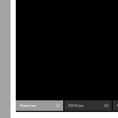
Мания (вк)
XDUB (вк)