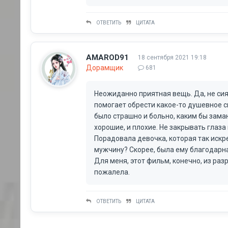
ОТВЕТИТЬ
ЦИТАТА
AMAROD91
18 сентября 2021 19:18
Дорамщик
681
Неожиданно приятная вещь. Да, не сия
помогает обрести какое-то душевное сп
было страшно и больно, каким бы зама
хорошие, и плохие. Не закрывать глаз
Порадовала девочка, которая так искр
мужчину? Скорее, была ему благодарна
Для меня, этот фильм, конечно, из разр
пожалела.
ОТВЕТИТЬ
ЦИТАТА