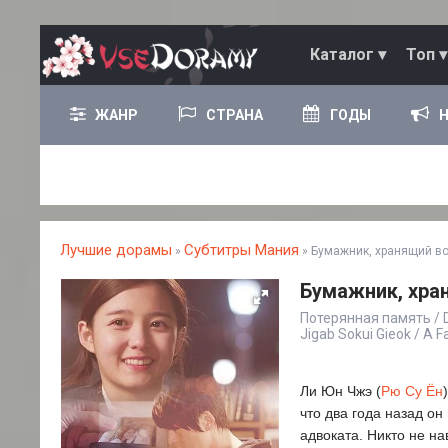
Каталог ▾
Топ ▾
ЖАНР
СТРАНА
ГОДЫ
Лучшие дорамы
Субтитры Мания
»
» Бумажник, хранящий в
Бумажник, хра
Потерянная память / D
Jigab Sokui Gieok /
Ли Юн Чжэ (
Рю Су Ён
что два года назад он
адвоката. Никто не н