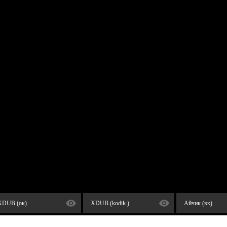
XDUB (ок)
XDUB (kodik.)
Айчик (вк)