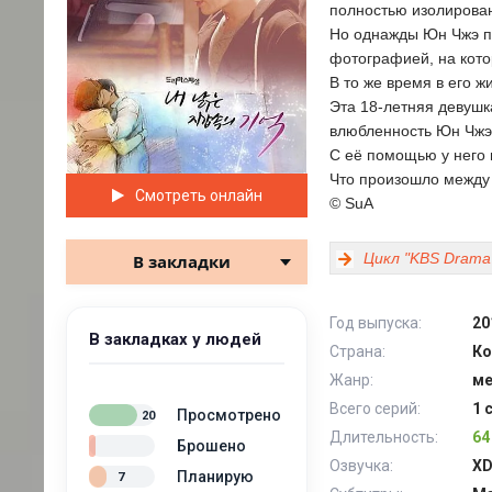
полностью изолирован
Но однажды Юн Чжэ по
фотографией, на кото
В то же время в его ж
Эта 18-летняя девушка
влюбленность Юн Чжэ 
С её помощью у него 
Что произошло между 
Смотреть онлайн
© SuA
Цикл "KBS Drama 
В закладки
Год выпуска:
20
В закладках у людей
Страна:
Ко
Жанр:
м
Всего серий:
1 
Просмотрено
20
Длительность:
64
Брошено
Озвучка:
XD
Планирую
7