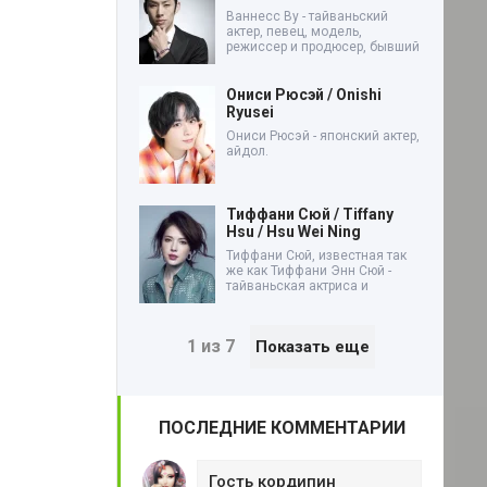
Ваннесс Ву - тайваньский
актер, певец, модель,
режиссер и продюсер, бывший
Ониси Рюсэй / Onishi
Ryusei
Ониси Рюсэй - японский актер,
айдол.
Тиффани Сюй / Tiffany
Hsu / Hsu Wei Ning
Тиффани Сюй, известная так
же как Тиффани Энн Сюй -
тайваньская актриса и
1 из 7
Показать еще
ПОСЛЕДНИЕ КОММЕНТАРИИ
Гость кордипин