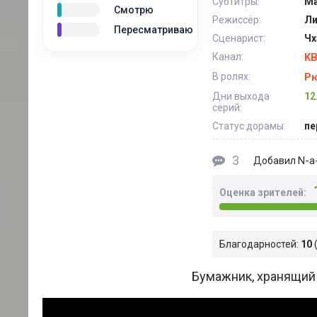
Субтитры:
Ма
Смотрю
Режиссёр:
Ли
Пересматриваю
Сценарист:
Чх
Канал:
K
В ролях:
Рю
Дни выхода
12
серий:
Статус дорамы:
пе
3
N-a-
Добавил
Оценка зрителей:
Благодарностей:
10
Бумажник, хранящий 