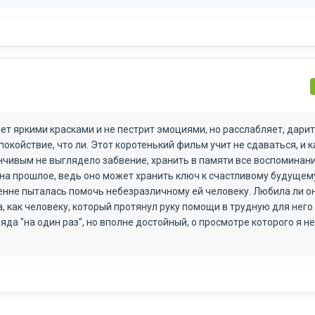
ет яркими красками и не пестрит эмоциями, но расслабляет, дарит
окойствие, что ли. Этот коротенький фильм учит не сдаваться, и к
нчивым не выглядело забвение, хранить в памяти все воспоминани
а на прошлое, ведь оно может хранить ключ к счастливому будущем
енне пыталась помочь небезразличному ей человеку. Любила ли он
, как человеку, который протянул руку помощи в трудную для него
яда "на один раз", но вполне достойный, о просмотре которого я не