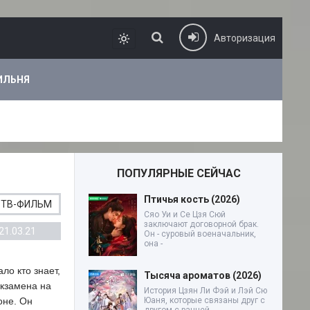
Авторизация
ИЛЬНЯ
ПОПУЛЯРНЫЕ СЕЙЧАС
Птичья кость (2026)
ТВ-ФИЛЬМ
Сяо Уи и Се Цзя Сюй
заключают договорной брак.
21.03.21
Он - суровый военачальник,
она -
ло кто знает,
Тысяча ароматов (2026)
экзамена на
История Цзян Ли Фэй и Лэй Сю
оне. Он
Юаня, которые связаны друг с