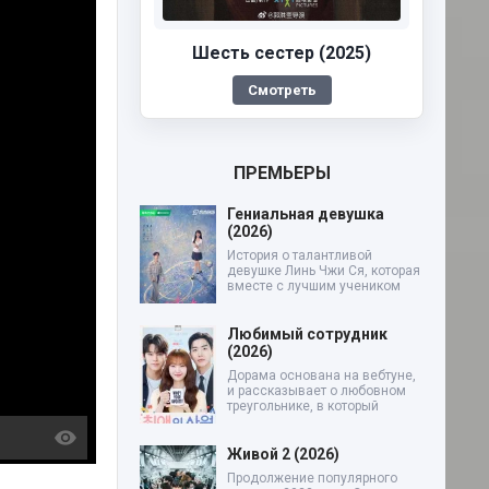
Шесть сестер (2025)
Смотреть
ПРЕМЬЕРЫ
Гениальная девушка
(2026)
История о талантливой
девушке Линь Чжи Ся, которая
вместе с лучшим учеником
Любимый сотрудник
(2026)
Дорама основана на вебтуне,
и рассказывает о любовном
треугольнике, в который
Живой 2 (2026)
Продолжение популярного