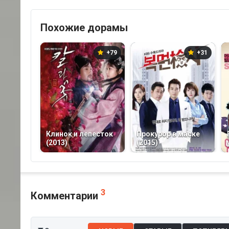
Похожие дорамы
+79
+31
Клинок и лепесток
Прокурор в маске
(2013)
(2015)
3
Комментарии