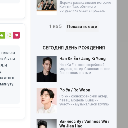
Дорама рассказывает историю
Кон Ын Тхэ, обычного
сотрудника отдела продаж,
1 из 5
Показать еще
+2
СЕГОДНЯ ДЕНЬ РОЖДЕНИЯ
 тепло и
Чан Ки Ён / Jang Ki Yong
ак бы ни
я, и
Чан Ки Ён - южнокорейский
модель, актер. Становится все
у.
более знаменитым
а этого
 минуту.
Ро Ун / Ro Woon
Ро Ун - южнокорейский актер,
певец, модель. Бывший
участник музыкальной группы
Ваннесс Ву / Vanness Wu /
Wu Jian Hao