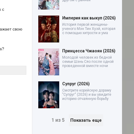
другом с ранней
 с
Империя как выкуп (2026)
История первой женщины-
ражает свою
ученого Мэн Тин Хуэй, которая
с помощью хитрости и ума
а?
Принцесса Чжаоян (2026)
Молодой человек из бедной
семьи Шэнь Сяо после одной
проведенной вместе ночи
Супруг (2026)
Смотрите корейскую дораму
"Супруг" (2026) и вы увидите
историю отчаянную борьбу
1 из 5
Показать еще