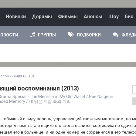
Новинки
Дорамы
Фильмы
Анонсы
Шоу
Био
НОВОСТИ
ГРУППЫ
ПОДБОРКИ
ФЛУД
оспоминания (2013)
нящий воспоминания (2013)
rama Special - The Memory in My Old Wallet / Nae Nalgeun
 A Faded Memory / 내 낡은 지갑 속의 기억
) - обычный с виду парень, управляющий книжным магазином, но ма
 потерял память, а в ящике его стола пылится сертификат о сдаче 
авещал его в больнице, и ни один номер не сохранился в его телеф