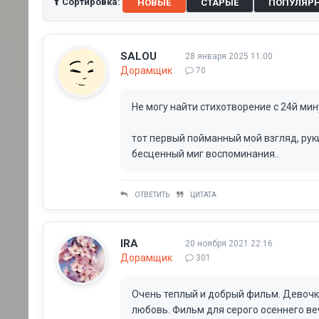
Сортировка:
НОВЫЕ
СТАРЫЕ
ПОПУЛЯР
SALOU
28 января 2025 11:00
Дорамщик
70
Не могу найти стихотворение с 24й мин
тот первый пойманный мой взгляд, руки
бесценный миг воспоминания..
ОТВЕТИТЬ
ЦИТАТА
IRA
20 ноября 2021 22:16
Дорамщик
301
Очень теплый и добрый фильм. Девочк
любовь. Фильм для серого осеннего веч