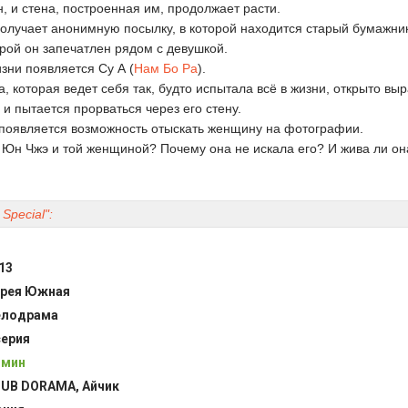
, и стена, построенная им, продолжает расти.
лучает анонимную посылку, в которой находится старый бумажник
рой он запечатлен рядом с девушкой.
изни появляется Су А (
Нам Бо Ра
).
, которая ведет себя так, будто испытала всё в жизни, открыто вы
и пытается прорваться через его стену.
появляется возможность отыскать женщину на фотографии.
Юн Чжэ и той женщиной? Почему она не искала его? И жива ли он
Special":
13
рея Южная
елодрама
серия
 мин
UB DORAMA, Айчик