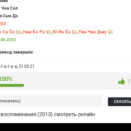
ния
 Чон Соп
э Сын Дэ
BS2
 Су Ён
Нам Бо Ра
Ю Ин Ён
Пак Чин Джу
,
,
,
.06.2013
ревод завершён
t-a-l-y-a
, 21.03.21
100%
2
показать
СКАЗАТ
воспоминания (2013) смотреть онлайн