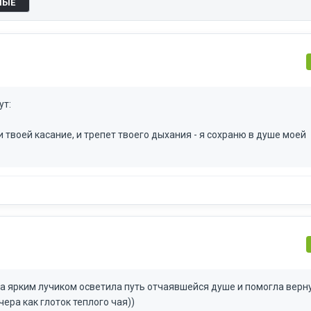
НЫЕ
ут:
 твоей касание, и трепет твоего дыхания - я сохраню в душе моей
а ярким лучиком осветила путь отчаявшейся душе и помогла верн
ера как глоток теплого чая))