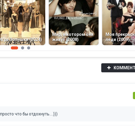
Мир, в котором они
Моя прекрасн
Игра Золушки (2024)
живут (2008)
леди (2009)
КОММЕНТ
просто что бы отдохнуть....)))