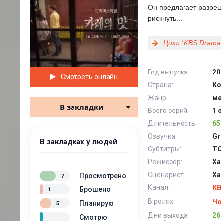
Он предлагает разреши
рискнуть...
Цикл "KBS Drama 
Год выпуска:
20
Смотреть онлайн
Страна:
Ко
Жанр:
ме
В закладки
Всего серий:
1 
Длительность:
65
Озвучка:
Gr
В закладках у людей
Субтитры:
TO
Режиссёр:
Ха
Сценарист:
Ха
Просмотрено
7
Канал:
K
Брошено
1
В ролях:
Чо
Планирую
5
Дни выхода
26
Смотрю