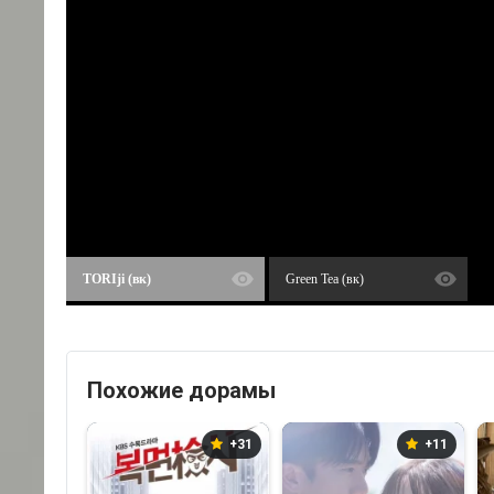
TORIji (вк)
Green Tea (вк)
Похожие дорамы
+31
+11