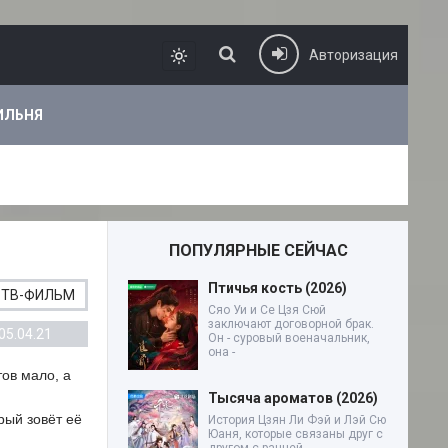
Авторизация
ИЛЬНЯ
ПОПУЛЯРНЫЕ СЕЙЧАС
Птичья кость (2026)
ТВ-ФИЛЬМ
Сяо Уи и Се Цзя Сюй
заключают договорной брак.
05.04.21
Он - суровый военачальник,
она -
ов мало, а
Тысяча ароматов (2026)
орый зовёт её
История Цзян Ли Фэй и Лэй Сю
Юаня, которые связаны друг с