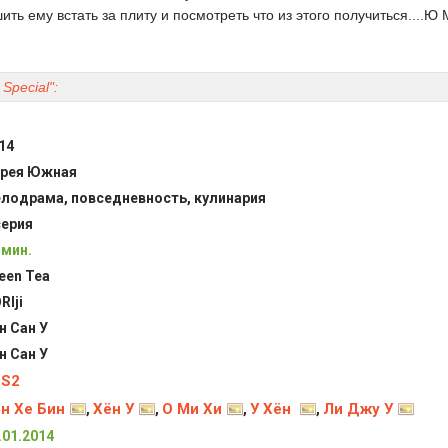
ть ему встать за плиту и посмотреть что из этого получиться....Ю
Special":
14
рея Южная
лодрама, повседневность, кулинария
серия
 мин.
een Tea
RIji
н Сан У
н Сан У
BS2
н Хе Бин
Хён У
О Ми Хи
У Хён
Ли Джу У
,
,
,
,
.01.2014