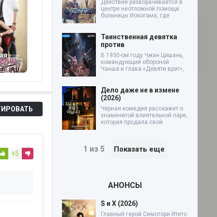
Действие разворачивается в
центре неотложной помощи
больницы Иокогама, где
Таинственная девятка
против
ая
Женщина в
Б
В 1930-ом году Чжан Цишань,
командующий обороной
Люди и мясо (2025)
климаксе (2026)
л
Чанша и глава «Девяти врат»,
Дело даже не в измене
(2026)
ИРОВАТЬ
Чёрная комедия расскажет о
знаменитой влиятельной паре,
которая продала свой
1 из 5
Показать еще
+5
АНОНСЫ
S и X (2026)
Главный герой Симотори Итито