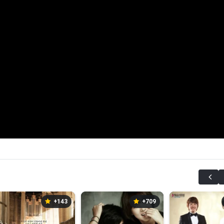
+143
+709