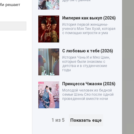
другом с ранней
 Ми решает
Империя как выкуп (2026)
История первой женщины-
ученого Мэн Тин Хуэй, которая
с помощью хитрости и ума
С любовью к тебе (2026)
История Чэнь И и Мяо Цзин,
которые были знакомы с
детства и в студенческие
годы
Принцесса Чжаоян (2026)
Молодой человек из бедной
семьи Шэнь Сяо после одной
проведенной вместе ночи
1 из 5
Показать еще