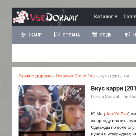
Каталог ▾
Топ ▾
ЖАНР
СТРАНА
ГОДЫ
Лучшие дорамы
Озвучка Green Tea
»
» Вкус карри (2014)
Вкус карри (20
Drama Special: The Ta
Ю Ми (
Чон Хе Бин
) и
за аренду платить нуж
Однажды по воле случ
нуной и утверждает, чт