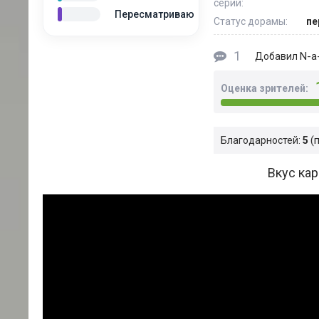
серий:
Пересматриваю
Статус дорамы:
пе
1
N-a-
Добавил
Оценка зрителей:
Благодарностей:
5
Вкус кар