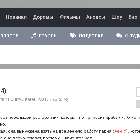
Новинки
Дорамы
Фильмы
Анонсы
Шоу
Био
НОВОСТИ
ГРУППЫ
ПОДБОРКИ
ФЛУД
14)
ste of Curry / Kareui Mat / 카레의 맛
меет небольшой ресторанчик, который не приносит прибыли. Клиент
но.
ая, она вынуждена взять на временную работу парня (
Хён У
), кот
о она плохо готовит, поэтому и клиентов нет.