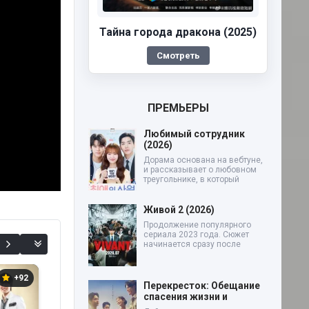
Тайна города дракона (2025)
Смотреть
ПРЕМЬЕРЫ
Любимый сотрудник
(2026)
Дорама основана на вебтуне,
и рассказывает о любовном
треугольнике, в который
Живой 2 (2026)
Продолжение популярного
сериала 2023 года. Сюжет
начинается сразу после
+92
+3
+5
Перекресток: Обещание
спасения жизни и