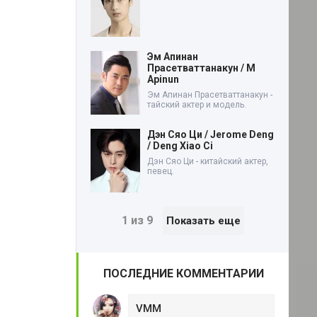
Эм Апинан
Прасетваттанакун / M
Apinun
Эм Апинан Прасетваттанакун -
тайский актер и модель.
Дэн Сяо Ци / Jerome Deng
/ Deng Xiao Ci
Дэн Сяо Ци - китайский актер,
певец.
1 из 9
Показать еще
ПОСЛЕДНИЕ КОММЕНТАРИИ
VMM