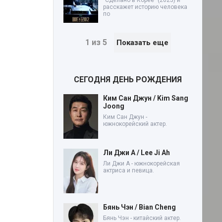
"Сделано в Корее" (2025) и
расскажет историю человека
по
1 из 5
Показать еще
СЕГОДНЯ ДЕНЬ РОЖДЕНИЯ
Ким Сан Джун / Kim Sang
Joong
Ким Сан Джун -
южнокорейский актер.
Ли Джи А / Lee Ji Ah
Ли Джи А - южнокорейская
актриса и певица.
Бянь Чэн / Bian Cheng
Бянь Чэн - китайский актер.