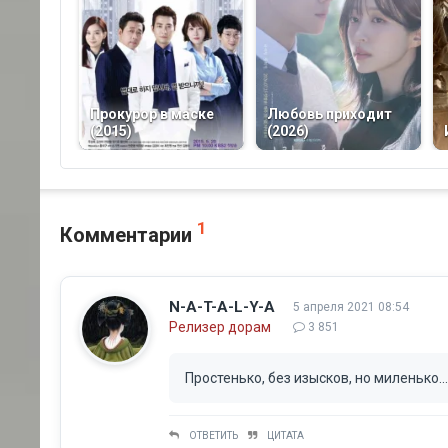
Прокурор в маске
Любовь приходит
(2015)
(2026)
1
Комментарии
N-A-T-A-L-Y-A
5 апреля 2021 08:54
Релизер дорам
3 851
Простенько, без изысков, но миленько...
ОТВЕТИТЬ
ЦИТАТА