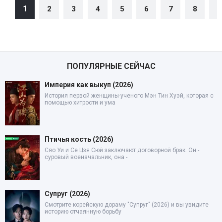
1
2
3
4
5
6
7
8
9
ПОПУЛЯРНЫЕ СЕЙЧАС
Империя как выкуп (2026)
История первой женщины-ученого Мэн Тин Хуэй, которая с
помощью хитрости и ума
Птичья кость (2026)
Сяо Уи и Се Цзя Сюй заключают договорной брак. Он -
суровый военачальник, она -
Супруг (2026)
Смотрите корейскую дораму "Супруг" (2026) и вы увидите
историю отчаянную борьбу