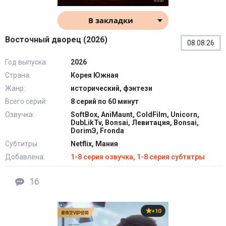
В закладки
Восточный дворец (2026)
08.08.26
Год выпуска:
2026
Страна:
Корея Южная
Жанр:
исторический, фэнтези
Всего серий:
8 серий по 60 минут
Озвучка:
SoftBox, AniMaunt, ColdFilm, Unicorn,
DubLikTv, Bonsai, Левитация, Bonsai,
DorimЭ, Fronda
Субтитры:
Netflix, Мания
Добавлена:
1-8 серия озвучка, 1-8 серия субтитры
16
+10