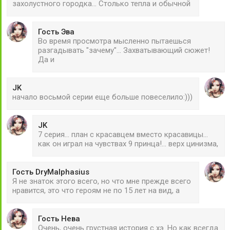
захолустного городка... Столько тепла и обычной
Гость Эва
Во время просмотра мысленно пытаешься
разгадывать "зачему"... Захватывающий сюжет!
Да и
JK
начало восьмой серии еще больше повеселило:)))
JK
7 серия... план с красавцем вместо красавицы...
как он играл на чувствах 9 принца!... верх цинизма,
Гость DryMalphasius
Я не знаток этого всего, но что мне прежде всего
нравится, это что героям не по 15 лет на вид, а
Гость Нева
Очень, очень грустная история с хэ. Но как всегда