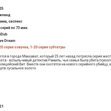
25
иланд
ама, саспенс
 серий по 73 мин.
iDub
ve Dream
20 серия озвучка, 1-20 серия субтитры
тся в городе Макхават, который 25 лет назад потрясла серия жес
жета - вспыльчивый детектив Рамиль, чья семья была убита психоп
олицейский Вит. Вместе они охотятся на нового серийного убийцу, 
ртв сусальное золото.
21