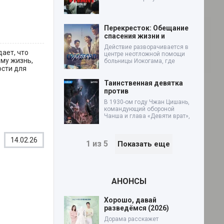
Перекресток: Обещание
спасения жизни и
Действие разворачивается в
ает, что
центре неотложной помощи
ему жизнь,
больницы Иокогама, где
ости для
Таинственная девятка
против
В 1930-ом году Чжан Цишань,
командующий обороной
Чанша и глава «Девяти врат»,
14.02.26
1 из 5
Показать еще
АНОНСЫ
Хорошо, давай
разведёмся (2026)
Дорама расскажет