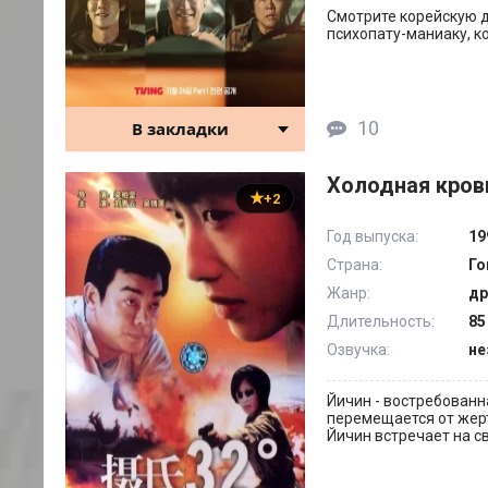
Смотрите корейскую д
психопату-маниаку, к
10
В закладки
Холодная кровь
+2
Год выпуска:
19
Страна:
Го
Жанр:
др
Длительность:
85
Озвучка:
не
Йичин - востребованн
перемещается от жерт
Йичин встречает на с