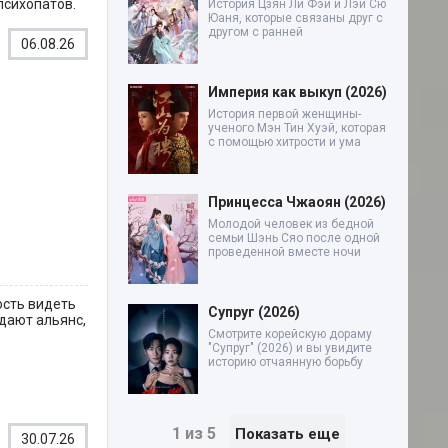
психопатов.
История Цзян Ли Фэй и Лэй Сю
Юаня, которые связаны друг с
другом с ранней
06.08.26
Империя как выкуп (2026)
История первой женщины-
ученого Мэн Тин Хуэй, которая
с помощью хитрости и ума
Принцесса Чжаоян (2026)
Молодой человек из бедной
семьи Шэнь Сяо после одной
проведенной вместе ночи
ость видеть
Супруг (2026)
дают альянс,
Смотрите корейскую дораму
"Супруг" (2026) и вы увидите
историю отчаянную борьбу
1 из 5
Показать еще
30.07.26