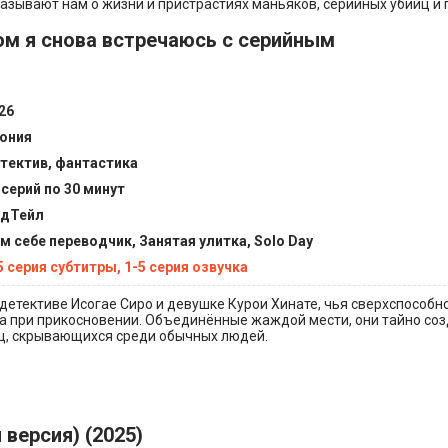
азывают нам о жизни и пристрастиях маньяков, серийных убийц и 
ом я снова встречаюсь с серийным
26
ония
тектив, фантастика
 серий по 30 минут
дТейл
м себе переводчик, Занятая улитка, Solo Day
5 серия субтитры, 1-5 серия озвучка
детективе Исогае Сиро и девушке Курои Хинате, чья сверхспособн
а при прикосновении. Объединённые жаждой мести, они тайно соз
щ, скрывающихся среди обычных людей.
версия) (2025)