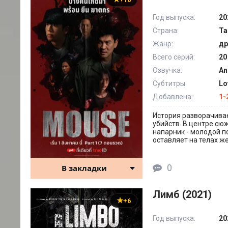
Год выпуска:
20
Страна:
Та
Жанр:
др
Всего серий:
20
Озвучка:
An
Субтитры:
Lo
Добавлена:
1-
История разворачивае
убийств. В центре сю
напарник - молодой п
оставляет на телах же
0
В закладки
Лимб (2021)
+6
Год выпуска:
20