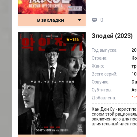
0
В закладки
Злодей (2023)
+156
Год выпуска:
20
Страна:
Ко
Жанр:
тр
Всего серий:
10
Озвучка:
Du
Субтитры:
Аз
Добавлена:
1-
Хан Дон Су - юрист п
слоем этой рациональ
заключенного для пос
влиятельный член пре