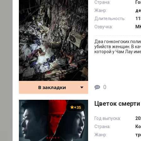
Страна:
Го
Жанр:
де
Длительность:
11
Озвучка:
MK
Два гонконгских поли
убийств женщин. В к
которой у Чам Лау им
0
В закладки
Цветок смерти 
+35
Год выпуска:
20
Страна:
Ко
Жанр:
тр