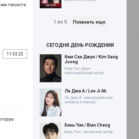
нии таксиста
1 из 5
Показать еще
СЕГОДНЯ ДЕНЬ РОЖДЕНИЯ
11.03.25
Ким Сан Джун / Kim Sang
Joong
Ким Сан Джун -
южнокорейский актер.
Ли Джи А / Lee Ji Ah
Ли Джи А - южнокорейская
актриса и певица.
которую
Бянь Чэн / Bian Cheng
Бянь Чэн - китайский актер.