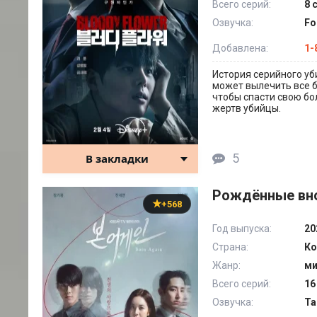
Всего серий:
8 
Озвучка:
Fo
Добавлена:
1-
История серийного уб
может вылечить все б
чтобы спасти свою бо
жертв убийцы.
5
В закладки
Рождённые вно
+568
Год выпуска:
20
Страна:
Ко
Жанр:
ми
Всего серий:
16
Озвучка:
Та