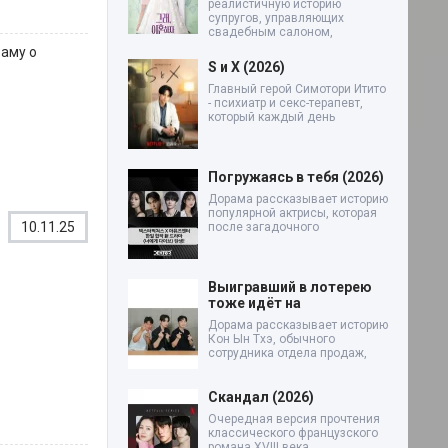
реалистичную историю
супругов, управляющих
свадебным салоном,
раму о
S и X (2026)
Главный герой Симотори Итито
- психиатр и секс-терапевт,
который каждый день
Погружаясь в тебя (2026)
Дорама рассказывает историю
популярной актрисы, которая
10.11.25
после загадочного
Выигравший в лотерею
тоже идёт на
Дорама рассказывает историю
Кон Ын Тхэ, обычного
сотрудника отдела продаж,
Скандал (2026)
Очередная версия прочтения
классического французского
романа XVIII века