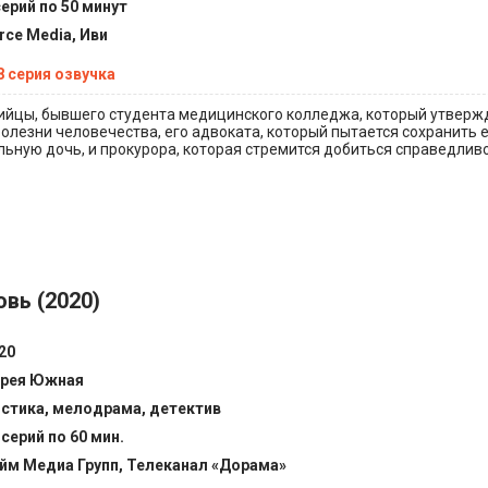
серий по 50 минут
rce Media, Иви
8 серия озвучка
ийцы, бывшего студента медицинского колледжа, который утвержд
олезни человечества, его адвоката, который пытается сохранить 
льную дочь, и прокурора, которая стремится добиться справедлив
вь (2020)
20
рея Южная
стика, мелодрама, детектив
 серий по 60 мин.
йм Медиа Групп, Телеканал «Дорама»