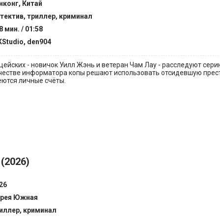
нконг, Китай
тектив, триллер, криминал
8 мин. / 01:58
Studio, den904
цейских - новичок Уилл Жэнь и ветеран Чам Лау - расследуют сери
ачестве информатора копы решают использовать отсидевшую прест
еются личные счёты.
(2026)
26
рея Южная
иллер, криминал