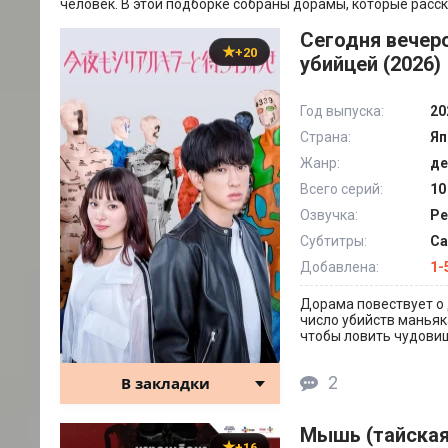
человек. В этой подборке собраны дорамы, которые расск
Сегодня вечер
+20
убийцей (2026)
Год выпуска:
20
Страна:
Яп
Жанр:
де
Всего серий:
10
Озвучка:
Ре
Субтитры:
Са
Добавлена:
1-
Дорама повествует о 
число убийств маньяк
чтобы ловить чудови
2
В закладки
Мышь (тайская 
+16