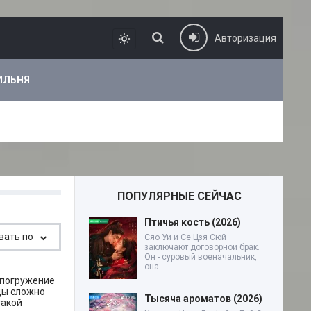
Авторизация
ИЛЬНЯ
ПОПУЛЯРНЫЕ СЕЙЧАС
Птичья кость (2026)
Сяо Уи и Се Цзя Сюй
заключают договорной брак.
Он - суровый военачальник,
она -
 погружение
цы сложно
Тысяча ароматов (2026)
такой