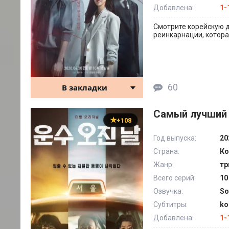
Добавлена:
1-
Смотрите корейскую д
реинкарнации, котора
60
В закладки
Самый лучший 
+108
Год выпуска:
20
Страна:
Ко
Жанр:
тр
Всего серий:
10
Озвучка:
So
Субтитры:
ko
Добавлена:
1-