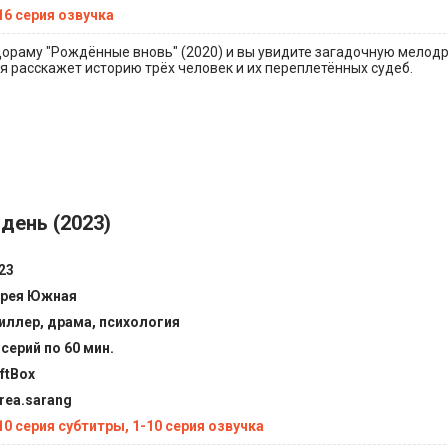
16 серия озвучка
ораму "Рождённые вновь" (2020) и вы увидите загадочную мелод
я расскажет историю трёх человек и их переплетённых судеб.
день (2023)
23
рея Южная
иллер, драма, психология
 серий по 60 мин.
ftBox
rea.sarang
10 серия субтитры, 1-10 серия озвучка