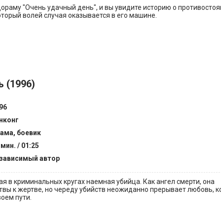
ораму "Очень удачный день", и вы увидите историю о противостоя
оторый волей случая оказывается в его машине.
 (1996)
96
нконг
ама, боевик
 мин. / 01:25
зависимый автор
ая в криминальных кругах наемная убийца. Как ангел смерти, она
вы к жертве, но череду убийств неожиданно прерывает любовь, 
воем пути.