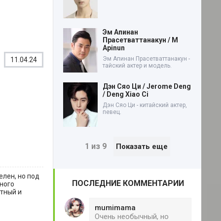
Эм Апинан
Прасетваттанакун / M
Apinun
Эм Апинан Прасетваттанакун -
11.04.24
тайский актер и модель.
Дэн Сяо Ци / Jerome Deng
/ Deng Xiao Ci
Дэн Сяо Ци - китайский актер,
певец.
1 из 9
Показать еще
елен, но под
ПОСЛЕДНИЕ КОММЕНТАРИИ
ного
етный и
mumimama
Очень необычный, но