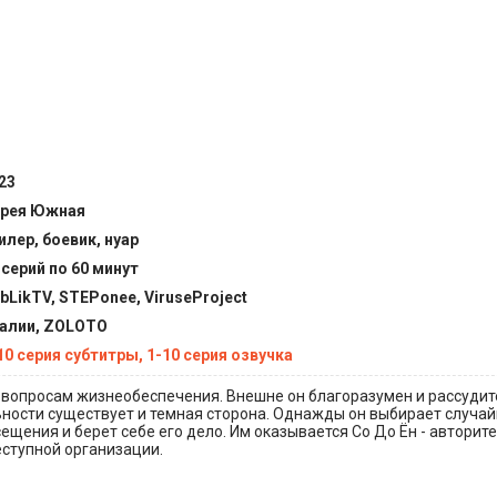
23
рея Южная
илер, боевик, нуар
 серий по 60 минут
bLikTV, STEPonee, ViruseProject
алии, ZOLOTO
10 серия субтитры, 1-10 серия озвучка
о вопросам жизнеобеспечения. Внешне он благоразумен и рассудит
ности существует и темная сторона. Однажды он выбирает случай
ещения и берет себе его дело. Им оказывается Со До Ён - авторит
ступной организации.