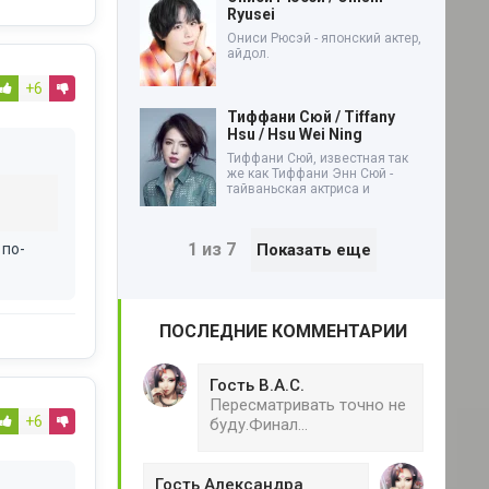
Ryusei
Ониси Рюсэй - японский актер,
айдол.
+6
Тиффани Сюй / Tiffany
Hsu / Hsu Wei Ning
Тиффани Сюй, известная так
же как Тиффани Энн Сюй -
тайваньская актриса и
1 из 7
 по-
Показать еще
ПОСЛЕДНИЕ КОММЕНТАРИИ
Гость В.А.С.
Пересматривать точно не
+6
буду.Финал...
Гость Александра