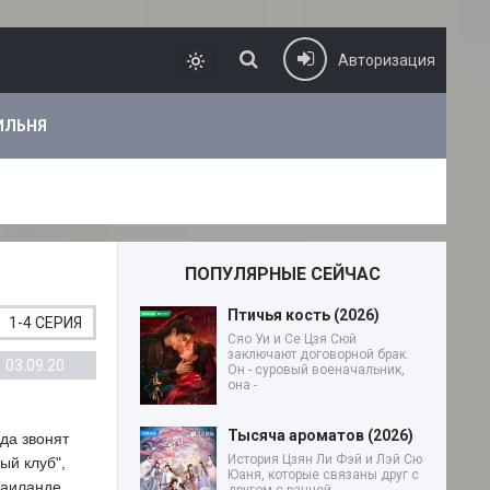
Авторизация
ИЛЬНЯ
ПОПУЛЯРНЫЕ СЕЙЧАС
Птичья кость (2026)
1-4 СЕРИЯ
Сяо Уи и Се Цзя Сюй
заключают договорной брак.
03.09.20
Он - суровый военачальник,
она -
Тысяча ароматов (2026)
да звонят
История Цзян Ли Фэй и Лэй Сю
ый клуб",
Юаня, которые связаны друг с
Таиланде.