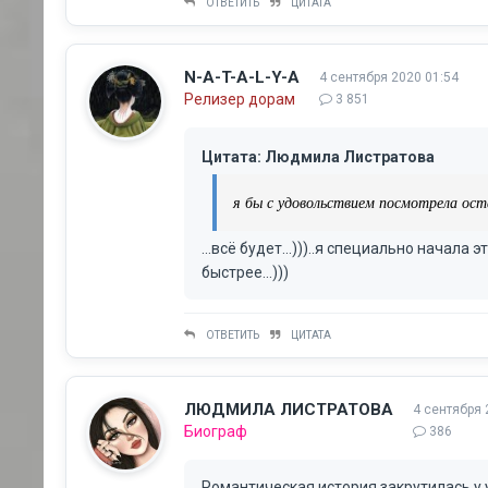
ОТВЕТИТЬ
ЦИТАТА
N-A-T-A-L-Y-A
4 сентября 2020 01:54
Релизер дорам
3 851
Цитата: Людмила Листратова
я бы с удовольствием посмотрела ост
...всё будет...)))..я специально начала
быстрее...)))
ОТВЕТИТЬ
ЦИТАТА
ЛЮДМИЛА ЛИСТРАТОВА
4 сентября 
Биограф
386
Романтическая история закрутилась у 