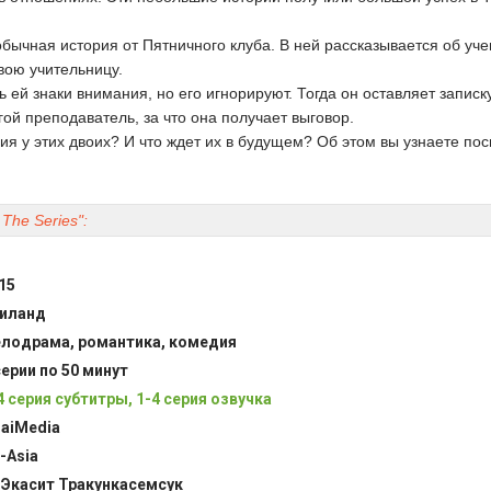
обычная история от Пятничного клуба. В ней рассказывается об уче
вою учительницу.
 ей знаки внимания, но его игнорируют. Тогда он оставляет записку
ой преподаватель, за что она получает выговор.
ия у этих двоих? И что ждет их в будущем? Об этом вы узнаете по
 The Series":
15
иланд
лодрама, романтика, комедия
серии по 50 минут
4 серия субтитры, 1-4 серия озвучка
raiMedia
-Asia
 Экасит Тракункасемсук