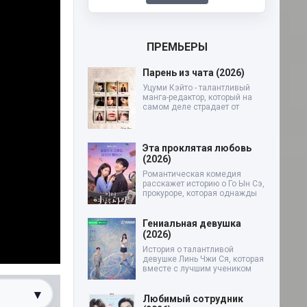
ПРЕМЬЕРЫ
Парень из чата (2026)
Уцуми Кэйто - талантливый
манга-редактор, который на
самом деле страдает от
Эта проклятая любовь
(2026)
Романтическая комедия
расскажет историю о Го Ын Сэ,
прокуроре, которая однажды
Гениальная девушка
(2026)
История о талантливой
девушке Линь Чжи Ся, которая
вместе с лучшим учеником
▾
Любимый сотрудник