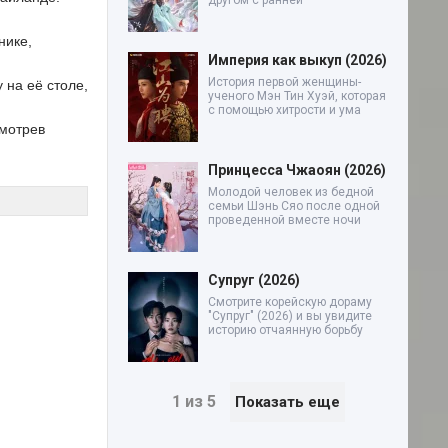
другом с ранней
нике,
Империя как выкуп (2026)
История первой женщины-
 на её столе,
ученого Мэн Тин Хуэй, которая
с помощью хитрости и ума
смотрев
Принцесса Чжаоян (2026)
Молодой человек из бедной
семьи Шэнь Сяо после одной
проведенной вместе ночи
Супруг (2026)
Смотрите корейскую дораму
"Супруг" (2026) и вы увидите
историю отчаянную борьбу
1 из 5
Показать еще