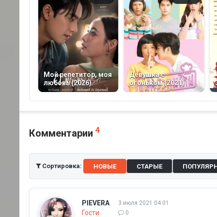
Мой репетитор, моя
Девушка с
любовь (2026)
огоньком (2021)
4
Комментарии
Сортировка:
НОВЫЕ
СТАРЫЕ
ПОПУЛЯР
PIEVERA
3 июля 2021 04:01
Гости
0