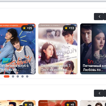
+25
+13
Пятничный клуб 6:
Пятничный клуб 7:
Пятничный клу
Любовь не
Тест на любовь
Любовь по
виновата, что
(2016)
расписанию (
сердце изменилось
(2015)
+6
+9