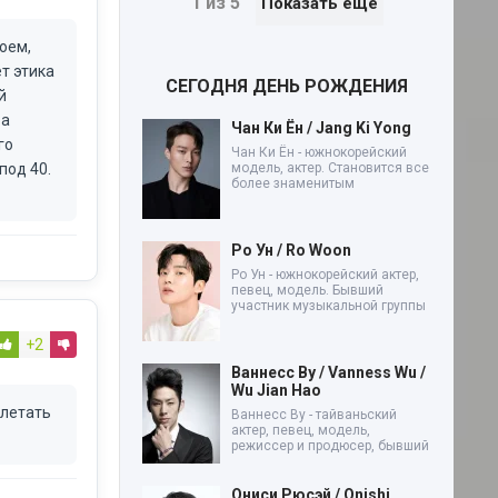
1 из 5
Показать еще
оем,
т этика
СЕГОДНЯ ДЕНЬ РОЖДЕНИЯ
й
 а
Чан Ки Ён / Jang Ki Yong
го
Чан Ки Ён - южнокорейский
под 40.
модель, актер. Становится все
более знаменитым
Ро Ун / Ro Woon
Ро Ун - южнокорейский актер,
певец, модель. Бывший
участник музыкальной группы
+2
Ваннесс Ву / Vanness Wu /
Wu Jian Hao
 летать
Ваннесс Ву - тайваньский
актер, певец, модель,
режиссер и продюсер, бывший
Ониси Рюсэй / Onishi