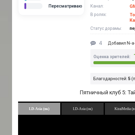
Пересматриваю
Канал:
G
В ролях:
То
Ка
Статус дорамы:
пе
4
N-a-
Добавил
Оценка зрителей:
Благодарностей:
5
Пятничный клуб 5: Та
LD-Asia (вк)
LD-Asia (ок)
KiraiMedia (в