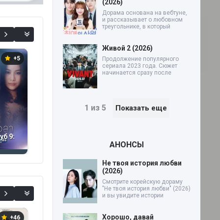
(2026)
Дорама основана на вебтуне,
0%
и рассказывает о любовном
треугольнике, в который
Живой 2 (2026)
+5
+3
+29
Продолжение популярного
сериала 2023 года. Сюжет
начинается сразу после
1 из 5
Показать еще
б 9:
Пятничный клуб 10:
Пятничный клуб 13:
П
АНОНСЫ
Жестокая любовь
Несчастливый День
Э
2017)
(2018)
рождения (2021)
Д
Ва
Не твоя история любви
(2026)
Смотрите корейскую дораму
"Не твоя история любви" (2026)
и вы увидите истории
Хорошо, давай
+46
+16
+2