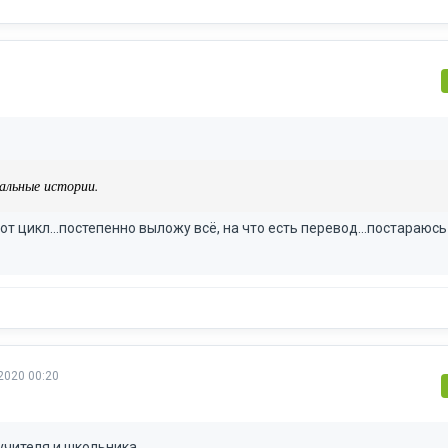
альные истории.
 этот цикл...постепенно выложу всё, на что есть перевод...постараюсь
2020 00:20
учителя и школьника.