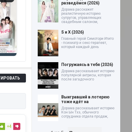
разведёмся (2026)
Дорама расскажет
реалистичную историю
супругов, управляющих
свадебным салоном,
S и X (2026)
Главный герой Симотори Итито
- психиатр и секс-терапевт,
Неправильный
Д
который каждый день
023)
конец радуги (2026)
Сильная воля (2026)
сн
Погружаясь в тебя (2026)
Дорама рассказывает историю
популярной актрисы, которая
ИРОВАТЬ
после загадочного
Выигравший в лотерею
тоже идёт на
Дорама рассказывает историю
Кон Ын Тхэ, обычного
сотрудника отдела продаж,
+4