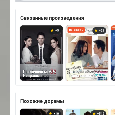
Связанные произведения
Вы здесь
+5
+21
Пятничный клуб 6:
Пятничный клуб 5:
Неправильная
Тайна комнаты 6/3
любовь (2015)
(2015)
Похожие дорамы
+10
+542