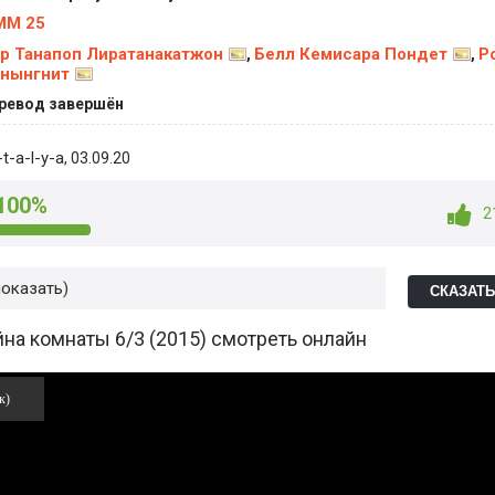
MM 25
р Танапоп Лиратанакатжон
Белл Кемисара Пондет
Р
,
,
нынгнит
ревод завершён
t-a-l-y-a
, 03.09.20
100%
2
показать
СКАЗАТ
йна комнаты 6/3 (2015) смотреть онлайн
к)