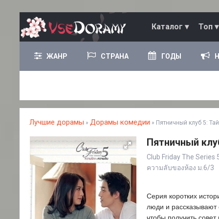
Каталог ▾
Топ ▾
ЖАНР
СТРАНА
ГОДЫ
Лучшие дорамы
Дорамы комедии
»
» Пятничный клуб 5: Тай
Пятничный клуб
Club Friday The Series 
ความลับของห้อง ม.6/3
Серия коротких истор
люди и рассказывают 
чтобы получить совет