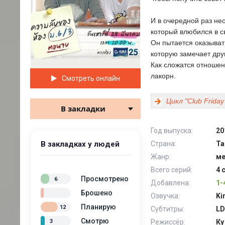
И в очередной раз не
который влюбился в с
Он пытается оказывать
которую замечает друг
Как сложатся отношен
лакорн.
Смотреть онлайн
Цикл "Club Friday
В закладки
Год выпуска:
20
В закладках у людей
Страна:
Та
Жанр:
ме
Всего серий:
4 
Просмотрено
6
Добавлена:
1-
Брошено
Озвучка:
Ki
Планирую
12
Субтитры:
LD
Смотрю
3
Режиссёр:
Ку