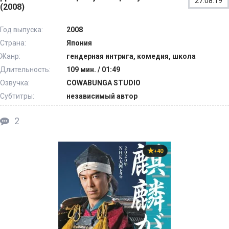
27.08.19
(2008)
Год выпуска:
2008
Страна:
Япония
Жанр:
гендерная интрига, комедия, школа
Длительность:
109 мин. / 01:49
Озвучка:
COWABUNGA STUDIO
Субтитры:
независимый автор
2
+40