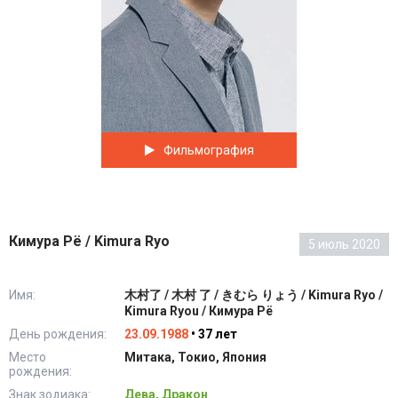
Фильмография
Кимура Рё / Kimura Ryo
5 июль 2020
Имя:
木村了 / 木村 了 / きむら りょう / Kimura Ryo /
Kimura Ryou / Кимура Рё
День рождения:
23.09.1988
• 37 лет
Место
Митака, Токио, Япония
рождения:
Знак зодиака:
Дева, Дракон