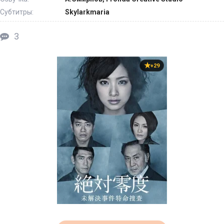
Субтитры:
Skylarkmaria
3
+29