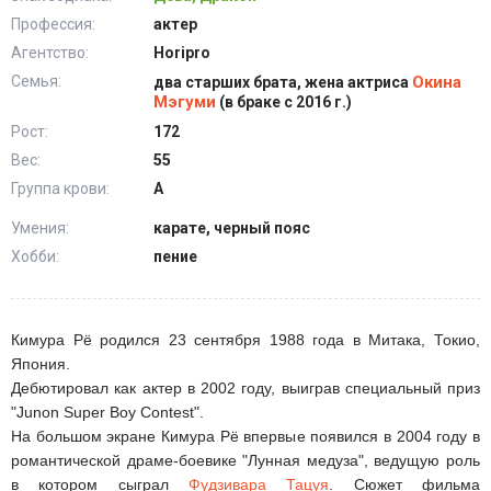
Профессия:
актер
Агентство:
Horipro
Семья:
Окина
два старших брата, жена актриса
Мэгуми
(в браке с 2016 г.)
Рост:
172
Вес:
55
Группа крови:
А
Умения:
карате, черный пояс
Хобби:
пение
Кимура Рё родился 23 сентября 1988 года в Митака, Токио,
Япония.
Дебютировал как актер в 2002 году, выиграв специальный приз
"Junon Super Boy Contest".
На большом экране Кимура Рё впервые появился в 2004 году в
романтической драме-боевике "Лунная медуза", ведущую роль
в котором сыграл
Фудзивара Тацуя
. Сюжет фильма