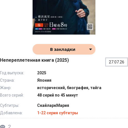
В закладки
Непереплетенная книга (2025)
27.07.26
Год выпуска:
2025
Страна:
Япония
Жанр:
исторический, биография, тайга
Всего серий:
48 серий по 45 минут
Субтитры:
СкайларкМария
Добавлена:
1-22 серия субтитры
2