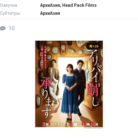
Озвучка:
АрхиАзия, Head Pack Films
Субтитры:
АрхиАзия
10
+26