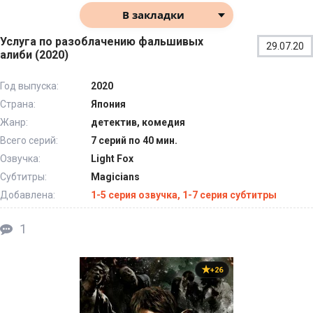
В закладки
Услуга по разоблачению фальшивых
29.07.20
алиби (2020)
Год выпуска:
2020
Страна:
Япония
Жанр:
детектив, комедия
Всего серий:
7 серий по 40 мин.
Озвучка:
Light Fox
Субтитры:
Magicians
Добавлена:
1-5 серия озвучка, 1-7 серия субтитры
1
+26