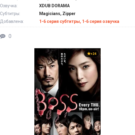
Озвучка:
XDUB DORAMA
Субтитры:
Magicians, Zipper
Добавлена:
1-6 серия субтитры, 1-6 серия озвучка
0
+24