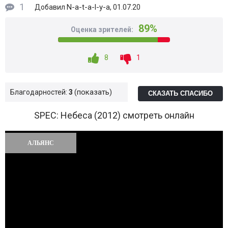
1
N-a-t-a-l-y-a
Добавил
, 01.07.20
89%
Оценка зрителей:
8
1
показать
Благодарностей:
3
СКАЗАТЬ СПАСИБО
SPEC: Небеса (2012) смотреть онлайн
АЛЬЯНС