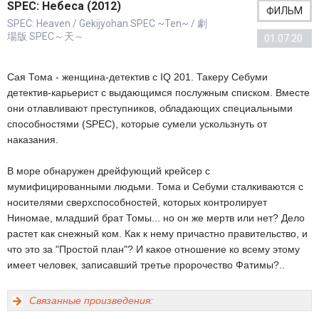
SPEC: Небеса (2012)
ФИЛЬМ
SPEC: Heaven / Gekijyohan SPEC ~Ten~ / 劇
場版 SPEC～天～
01.07.20
Сая Тома - женщина-детектив с IQ 201. Такеру Себуми
детектив-карьерист с выдающимся послужным списком. Вместе
они отлавливают преступников, обладающих специальными
способностями (SPEC), которые сумели ускользнуть от
наказания.
В море обнаружен дрейфующий крейсер с
мумифицированными людьми. Тома и Себуми сталкиваются с
носителями сверхспособностей, которых контролирует
Ниномае, младший брат Томы... но он же мертв или нет? Дело
растет как снежный ком. Как к нему причастно правительство, и
что это за "Простой план"? И какое отношение ко всему этому
имеет человек, записавший третье пророчество Фатимы?..
Связанные произведения: