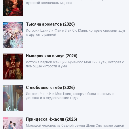
суровый военачальник, она -
Тысяча ароматов (2026)
История Цзян Ли Фэй и Лэй Сю Юаня, которые связаны друг
с другом с ранней
Империя как выкуп (2026)
История первой женщины-ученого Мэн Тин Хуэй, которая с
помощью хитрости и ума
С любовью к тебе (2026)
История Чэнь И и Мяо Цзин, которые были знакомы с
детства и в студенческие годы
Принцесса Чжаоян (2026)
Молодой человек из бедной семьи Шэнь Сяо после одной