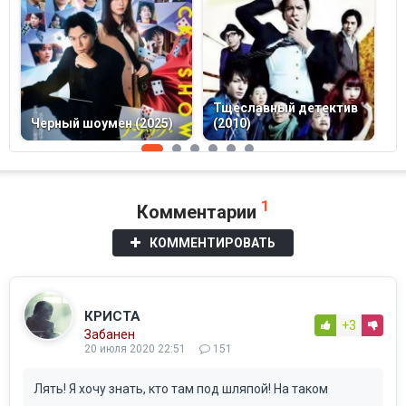
Тщеславный детектив
Черный шоумен (2025)
(2010)
Д
1
Комментарии
КОММЕНТИРОВАТЬ
КРИСТА
+3
Забанен
20 июля 2020 22:51
151
Лять! Я хочу знать, кто там под шляпой! На таком