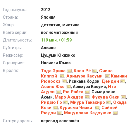
Год выпуска:
2012
Страна:
Япония
Жанр:
детектив, мистика
Всего серий:
полнометражный
Длительность:
119 мин. / 01:59
Субтитры:
Альянс
Режиссёр:
Цуцуми Юкихико
Сценарист:
Нисиоги Юмиэ
В ролях:
Тода Эрика
Касэ Рё
Сиина
,
,
Киппэй
Аримура Касуми
Камики
,
Рюноскэ
Денден
, Исикава Кодзи,
,
Асано Юко
Ито
, Аримура Касуми,
Ацуси
Рю Райта
,
, Симодзоно
Маро Акадзи
Фукуда Саки
Аюми,
,
,
Ридзю Го
Миура Такахиро
Окада
,
,
Коки
Курияма Чиаки
Сайней
,
,
Рюдзи
Мацудзава Кадзуюки
,
Статус дорамы:
перевод завершён