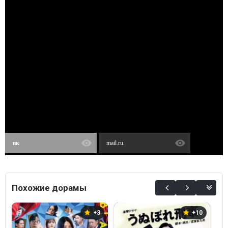
вк
mail.ru.
Похожие дорамы
+3
+10