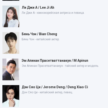
Ли Джи А / Lee Ji Ah
Ли Джи А - южнокорейская актриса и певица.
Бянь Чэн / Bian Cheng
Бянь Чэн - китайский актер.
Эм Апинан Прасетваттанакун / M Apinun
Эм Апинан Прасетваттанакун - тайский актер и модель.
Дэн Сяо Ци / Jerome Deng / Deng Xiao Ci
Дэн Сяо Ци - китайский актер, певец.