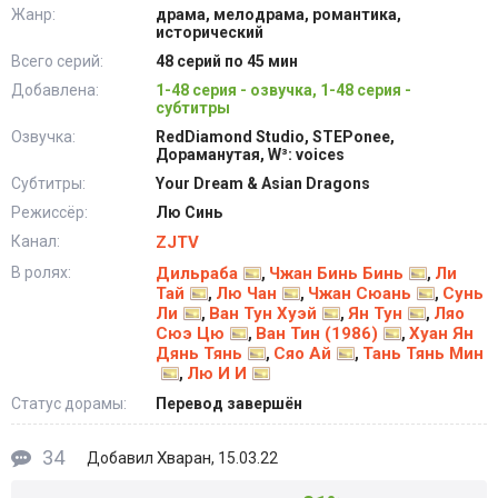
Жанр:
драма, мелодрама, романтика,
исторический
Всего серий:
48 серий по 45 мин
Добавлена:
1-48 серия - озвучка, 1-48 серия -
субтитры
Озвучка:
RedDiamond Studio, STEPonee,
Дораманутая, W³: voices
Субтитры:
Your Dream & Asian Dragons
Режиссёр:
Лю Синь
Канал:
ZJTV
В ролях:
Дильраба
Чжан Бинь Бинь
Ли
,
,
Тай
Лю Чан
Чжан Сюань
Сунь
,
,
,
Ли
Ван Тун Хуэй
Ян Тун
Ляо
,
,
,
Сюэ Цю
Ван Тин (1986)
Хуан Ян
,
,
Дянь Тянь
Сяо Ай
Тань Тянь Мин
,
,
Лю И И
,
Статус дорамы:
Перевод завершён
34
Хваран
Добавил
, 15.03.22