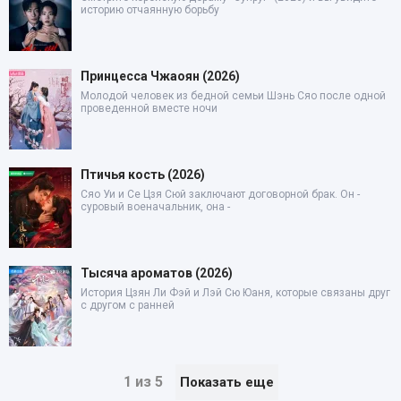
историю отчаянную борьбу
Принцесса Чжаоян (2026)
Молодой человек из бедной семьи Шэнь Сяо после одной
проведенной вместе ночи
Птичья кость (2026)
Сяо Уи и Се Цзя Сюй заключают договорной брак. Он -
суровый военачальник, она -
Тысяча ароматов (2026)
История Цзян Ли Фэй и Лэй Сю Юаня, которые связаны друг
с другом с ранней
1 из 5
Показать еще