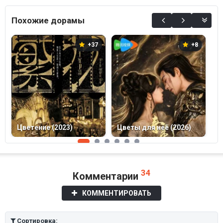
0%
Похожие дорамы
+37
+8
М
Цветение (2023)
Цветы для неё (2026)
б
34
Комментарии
КОММЕНТИРОВАТЬ
Сортировка: