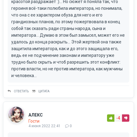
красотой раздражает :)... Но сюжет я поняла так, что
героиня всё-таки полюбила императора, но понимала,
что она с ее характером обуза для него и его
грандиозных планов, по этому пожертвовала в конец
собой так сказать ради страны народа, сына и
императора... Думаю в этом был замысел, может его не
удалось до конца раскрыть... Этой жертвой она также
защитила императора, как и до этого защищала его,
ведь ее не подчинение законам и императору уже
трудно было скрыть и чтоб разрешить этот конфликт:
против власти, но не против императора, как мужчины
и человека...
ОТВЕТИТЬ
ЦИТАТА
АЛЕКС
-4
Гости
4 июня 2022 22:41
0