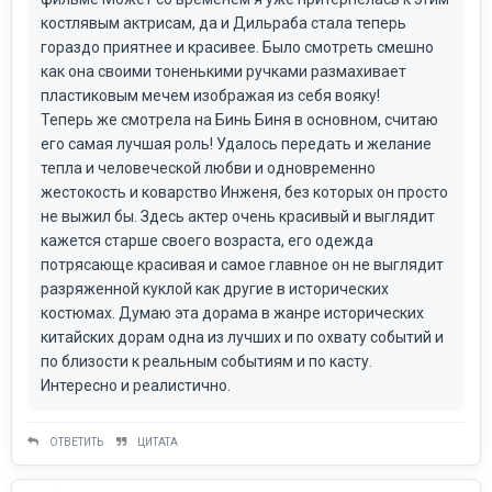
костлявым актрисам, да и Дильраба стала теперь
гораздо приятнее и красивее. Было смотреть смешно
как она своими тоненькими ручками размахивает
пластиковым мечем изображая из себя вояку!
Теперь же смотрела на Бинь Биня в основном, считаю
его самая лучшая роль! Удалось передать и желание
тепла и человеческой любви и одновременно
жестокость и коварство Инженя, без которых он просто
не выжил бы. Здесь актер очень красивый и выглядит
кажется старше своего возраста, его одежда
потрясающе красивая и самое главное он не выглядит
разряженной куклой как другие в исторических
костюмах. Думаю эта дорама в жанре исторических
китайских дорам одна из лучших и по охвату событий и
по близости к реальным событиям и по касту.
Интересно и реалистично.
ОТВЕТИТЬ
ЦИТАТА