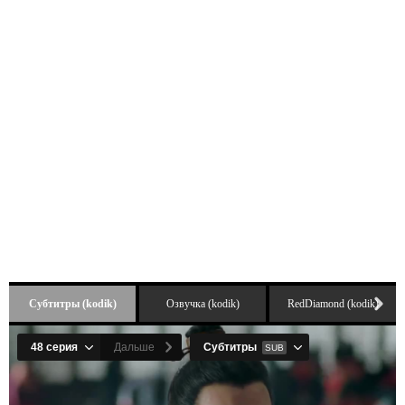
Субтитры (kodik)
Озвучка (kodik)
RedDiamond (kodik)