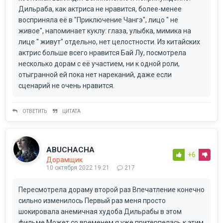
Дильраба, как актриса не нравится, более-менее
восприняла её в "Приключение Чангэ", лицо " не
живое", напоминает куклу: глаза, улыбка, мимика на
лице " живут" отдельно, нет целостности. Из китайских
актрис больше всего нравится Бай Лу, посмотрела
несколько дорам с её участием, ни к одной роли,
отыгранной ей пока нет нареканий, даже если
сценарий не очень нравится.
ОТВЕТИТЬ
ЦИТАТА
ABUCHACHA
+6
Дорамщик
10 октября 2022 19:21
217
Пересмотрела дораму второй раз Впечатление конечно
сильно изменилось Первый раз меня просто
шокировала анемичная худоба Дильрабы в этом
фильме Может со временем я уже притерпелась к этим