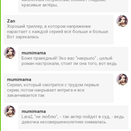
красивые актёры,
Zan
Хороший триллер, в котором напряжение
нарастает с каждой серией всё больше и больше.
Вот зарекалась
mumimama
Боже праведный! Эко вас "накрыло" , целый
роман настрокали, стоит ли она того, вот ведь
mumimama
Сериал, который смотрится с трудом первые
серии, потом накрывает интрига и все
заканчивается так
mumimama
Lara2, "не люблю", - так актер пойдет в суд, - ведь
девочка несовершеннолетняя снималась.