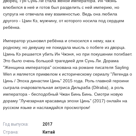
дворец. Гун Сунь Ли стала женой императора. Ин Чжэнь
влюбился в неё и готов был разделить с ней империю, но
супруга не отвечала ему взаимностью. Ведь она любила
другого - Цзин Кэ, мужчину, от которого носила под сердцем
ребёнка.
Император усыновил ребёнка и относился к нему, как к
родному, но девушку не покидала мысль о побеге из дворца.
Цзинь Кэ решается убить Ин Чжэня, но при покушении погибает.
Это было очень большой трагедией для Сунь Ли. Дорама
"Женщина императора" основана на романе писателя Sayling
Wen и является приквелом к историческому сериалу "Легенда о
Цинь / Эпоха династии Цинь" 2015 года. Роль главной героини
сыграла очаровательная актриса Дильраба (Dilraba), а роль
императора - бесподобный Чжан Бинь Бинь. Смотри новую
дораму "Лучезарная красавица эпохи Цинь" (2017) онлайн на
русском языке и наслаждайся просмотром!
Год выпуска:
2017
Страна:
Китай