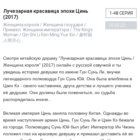
Лучезарная красавица эпохи Цинь
1-48 СЕРИЯ
(2017)
Женщина короля / Женщина государя /
15.03.22
Приквел: Женщина императора / The King's
Woman / Qin Shi Li Ren Ming Yue Xin / 秦时丽
人明月心
Смотри китайскую дораму "Лучезарная красавица эпохи Цинь /
Женщина короля" (2017) онлайн с русской озвучкой и ты
увидишь историю девушки по имени Гун Сунь Ли, внучки
легендарного полководца Гун Сунь Юй. Она была влюблена в
Цзин Кэ - своего наставника, друга детства и лучшего ученика
её дедушки. Они должны были пожениться, но судьба
распорядилась иначе...
Великая империя Цинь заняла половину Китая. Однажды во
время наступления армии Цинь, Гун Сунь Ли и Цзин Кэ бежали
из города. Полководец Сунь Юй был убит. Император Ин Чжэнь
положил глаз на красивую девушку и приказал доставить её во