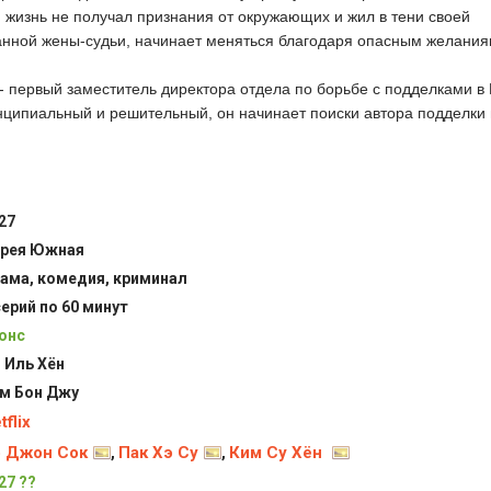
 жизнь не получал признания от окружающих и жил в тени своей
нной жены-судьи, начинает меняться благодаря опасным желания
 - первый заместитель директора отдела по борьбе с подделками в
ципиальный и решительный, он начинает поиски автора подделки 
27
рея Южная
ама, комедия, криминал
серий по 60 минут
онс
 Иль Хён
м Бон Джу
tflix
 Джон Сок
Пак Хэ Су
Ким Су Хён
,
,
27 ??