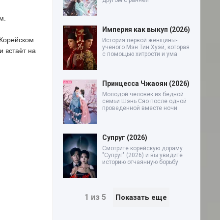
другом с ранней
м.
Империя как выкуп (2026)
 Корейском
История первой женщины-
ученого Мэн Тин Хуэй, которая
и встаёт на
с помощью хитрости и ума
Принцесса Чжаоян (2026)
Молодой человек из бедной
семьи Шэнь Сяо после одной
проведенной вместе ночи
Супруг (2026)
Смотрите корейскую дораму
"Супруг" (2026) и вы увидите
историю отчаянную борьбу
1 из 5
Показать еще