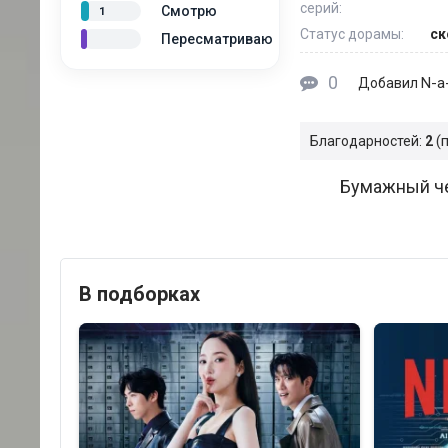
серий:
Смотрю
1
Статус дорамы:
ск
Пересматриваю
0
N-a-
Добавил
Благодарностей:
2
Бумажный че
В подборках