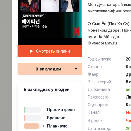
Мён Джо, который всю
высококвалифицирова
О Сын Ёп (Пак Хэ Су)
монетном дворе. Прин
пути Ча Мён Джо.
© vsedoramy.ru
Смотреть онлайн
Год выпуска:
20
Страна:
Ко
В закладки
Жанр:
др
Всего серий:
8 
В закладках у людей
Добавлена:
ан
Режиссёр:
Ли
Сценарист:
Ки
Просмотрено
Канал:
Ne
Брошено
В ролях:
Чо
Планирую
7
Дни выхода
20