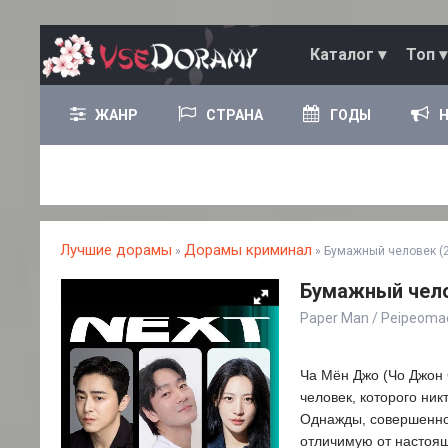
Каталог ▾
Топ ▾
ЖАНР
СТРАНА
ГОДЫ
Лучшие дорамы
Дорамы криминал
»
» Бумажный человек (
Бумажный чело
Paper Man / Peipeo
Ча Мён Джо (Чо Джон 
человек, которого ник
Однажды, совершенно 
отличимую от настоящ