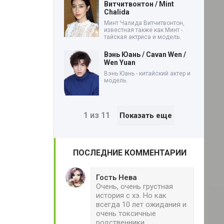
Витчитвонтон / Mint
Chalida
Минт Чалида Витчитвонтон,
известная также как Минт -
тайская актриса и модель.
Вэнь Юань / Cavan Wen /
Wen Yuan
Вэнь Юань - китайский актер и
модель.
1 из 11
Показать еще
ПОСЛЕДНИЕ КОММЕНТАРИИ
Гость Нева
Очень, очень грустная
история с хэ. Но как
всегда 10 лет ожидания и
очень токсичные
родственники.