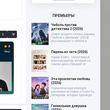
ПРЕМЬЕРЫ
Чеболь против
детектива 2 (2026)
Сюжет второго сезона дорамы
"Чеболь x Детектив" (2024)
рассказывает о чеболе в
0
0
0
Парень из чата (2026)
Уцуми Кэйто - талантливый
манга-редактор, который на
самом деле страдает от
Эта проклятая любовь
(2026)
Код: Игра Фауста
Бейсбольная
М
Романтическая комедия
7)
(2027)
команда Саннинг
ум
расскажет историю о Го Ын Сэ,
(2027)
прокуроре, которая однажды
Гениальная девушка
(2026)