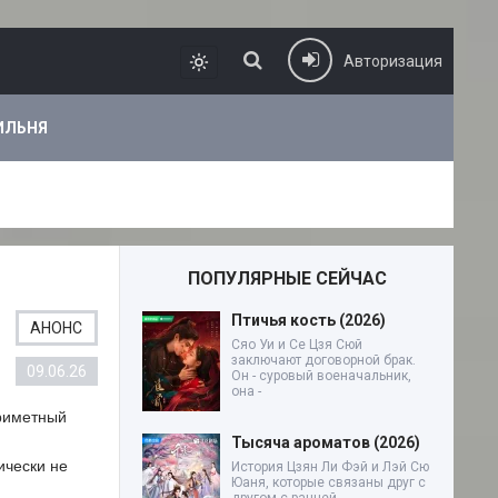
Авторизация
ИЛЬНЯ
ПОПУЛЯРНЫЕ СЕЙЧАС
Птичья кость (2026)
АНОНС
Сяо Уи и Се Цзя Сюй
заключают договорной брак.
09.06.26
Он - суровый военачальник,
она -
приметный
Тысяча ароматов (2026)
ически не
История Цзян Ли Фэй и Лэй Сю
Юаня, которые связаны друг с