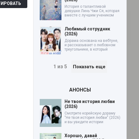
ИРОВАТЬ
История о талантливой
девушке Линь Чжи Ся, которая
вместе с лучшим учеником
Любимый сотрудник
(2026)
Дорама основана на вебтуне,
и рассказывает о любовном
треугольнике, в который
1 из 5
Показать еще
АНОНСЫ
Не твоя история любви
(2026)
Смотрите корейскую дораму
"Не твоя история любви" (2026)
и вы увидите истории
Хорошо, давай