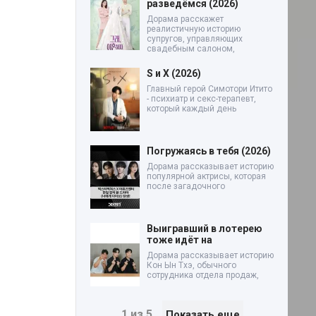
разведёмся (2026)
Дорама расскажет
реалистичную историю
супругов, управляющих
свадебным салоном,
S и X (2026)
Главный герой Симотори Итито
- психиатр и секс-терапевт,
который каждый день
Погружаясь в тебя (2026)
Дорама рассказывает историю
популярной актрисы, которая
после загадочного
Выигравший в лотерею
тоже идёт на
Дорама рассказывает историю
Кон Ын Тхэ, обычного
сотрудника отдела продаж,
1 из 5
Показать еще