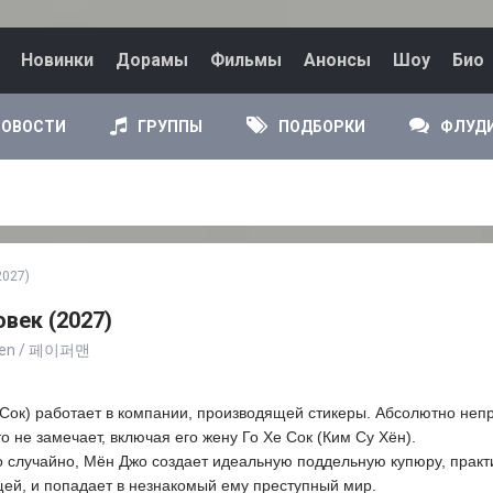
Новинки
Дорамы
Фильмы
Анонсы
Шоу
Био
НОВОСТИ
ГРУППЫ
ПОДБОРКИ
ФЛУД
2027)
век (2027)
maen / 페이퍼맨
Сок) работает в компании, производящей стикеры. Абсолютно не
то не замечает, включая его жену Го Хе Сок (Ким Су Хён).
случайно, Мён Джо создает идеальную поддельную купюру, практ
ей, и попадает в незнакомый ему преступный мир.