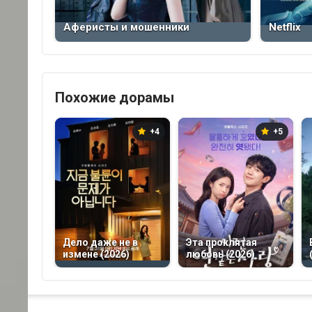
Аферисты и мошенники
Netflix
Похожие дорамы
+4
+5
Дело даже не в
Эта проклятая
измене (2026)
любовь (2026)