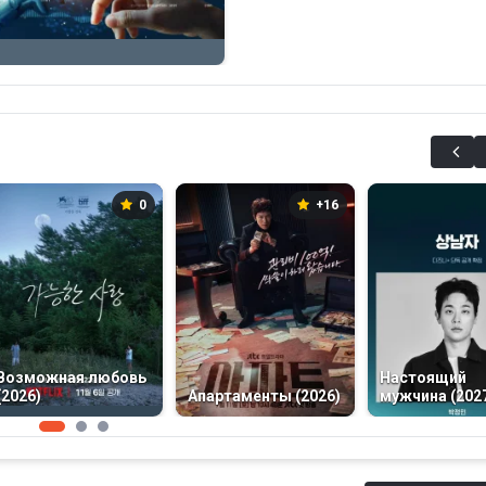
0
+16
Возможная любовь
Настоящий
(2026)
Апартаменты (2026)
мужчина (202