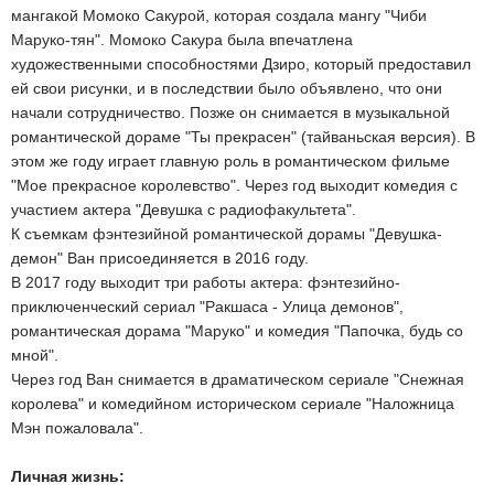
мангакой Момоко Сакурой, которая создала мангу "Чиби
Маруко-тян". Момоко Сакура была впечатлена
художественными способностями Дзиро, который предоставил
ей свои рисунки, и в последствии было объявлено, что они
начали сотрудничество. Позже он снимается в музыкальной
романтической дораме "Ты прекрасен" (тайваньская версия). В
этом же году играет главную роль в романтическом фильме
"Мое прекрасное королевство". Через год выходит комедия с
участием актера "Девушка с радиофакультета".
К съемкам фэнтезийной романтической дорамы "Девушка-
демон" Ван присоединяется в 2016 году.
В 2017 году выходит три работы актера: фэнтезийно-
приключенческий сериал "Ракшаса - Улица демонов",
романтическая дорама "Маруко" и комедия "Папочка, будь со
мной".
Через год Ван снимается в драматическом сериале "Снежная
королева" и комедийном историческом сериале "Наложница
Мэн пожаловала".
Личная жизнь: