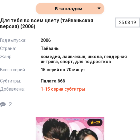
В закладки
Для тебя во всем цвету (тайваньская
25.08.19
версия) (2006)
Год выпуска:
2006
Страна:
Тайвань
Жанр:
комедия, лайв-экшн, школа, гендерная
интрига, спорт, для подростков
Всего серий:
15 серий по 70 минут
Субтитры:
Палата 666
Добавлена:
1-15 серия субтитры
2
+29