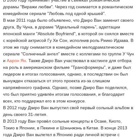
В 2008 году принимает участие в съемках романтической
дорамы "Виражи любви". Через год снимается в романтическом
комедийном сериале "Любовь под одной крышей".
В мае 2011 года было объявлено, что Дзиро Ван заменит своего
друга, Ву Чуна, в дораме "Идеальный парень", адаптации
японской манги "Absolute Boyfriend", в которой он снялся вместе
с корейской актрисой Гу Хе Сон, исполнив роль Риико Идзава. В
этом же году снимается в комедийном мелодраматическом
сериале "Солнечный ангел" вместе с коллегами по группе У Чун
и
Аарон Ян
. Также Дзиро Ван участвовал в кастинге для отбора
на роль в американском фильме "Трансформеры", и даже был
лидером в итогах голосования, однако, в последствии он был
вынужден отказаться от этого проекта из-за слишком
напряжённого графика. Однако, позже Дзиро Ван поделился,
что был приятно удивлён итогам голосования, и благодарит
всех, кто поддержал его в этом конкурсе.
В 2012 году Дзиро Ван выпустил свой первый сольный альбом в
день своего 31-летия.
В 2013 году Ван провёл сольные концерты в Осаке, Киото,
Токио в Японии, в Пекине и Шэньчжэнь в Китае. В конце 2013
года Дзиро Ван вылетел в Японию ради личной встречи с