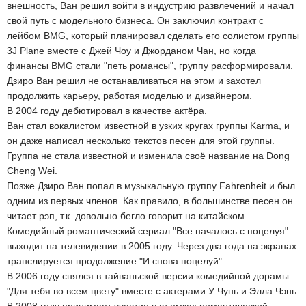
внешность, Ван решил войти в индустрию развлечений и начал
свой путь с модельного бизнеса. Он заключил контракт с
лейбом BMG, который планировал сделать его солистом группы
3J Plane вместе с Джей Чоу и Джорданом Чан, но когда
финансы BMG стали "петь романсы", группу расформировали.
Дзиро Ван решил не останавливаться на этом и захотел
продолжить карьеру, работая моделью и дизайнером.
В 2004 году дебютировал в качестве актёра.
Ван стал вокалистом известной в узких кругах группы Karma, и
он даже написал несколько текстов песен для этой группы.
Группа не стала известной и изменила своё название на Dong
Cheng Wei.
Позже Дзиро Ван попал в музыкальную группу Fahrenheit и был
одним из первых членов. Как правило, в большинстве песен он
читает рэп, т.к. довольно бегло говорит на китайском.
Комедийный романтический сериал "Все началось с поцелуя"
выходит на телевидении в 2005 году. Через два года на экранах
транслируется продолжение "И снова поцелуй".
В 2006 году снялся в тайваньской версии комедийной дорамы
"Для тебя во всем цвету" вместе с актерами У Чунь и Элла Чэнь.