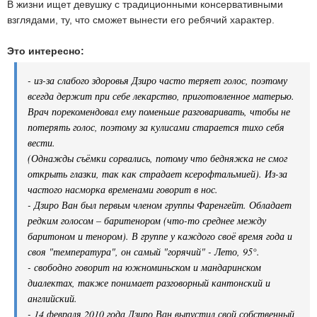
В жизни ищет девушку с традиционными консервативными
взглядами, ту, что сможет вынести его ребячий характер.
Это интересно:
- из-за слабого здоровья Дзиро часто теряет голос, поэтому
всегда держит при себе лекарство, приготовленное матерью.
Врач порекомендовал ему поменьше разговаривать, чтобы не
потерять голос, поэтому за кулисами старается тихо себя
вести.
(Однажды съёмки сорвались, потому что бедняжка не смог
открыть глазки, так как страдает ксерофтальмией). Из-за
частого насморка временами говорит в нос.
- Дзиро Ван был первым членом группы Фаренгейт. Обладает
редким голосом – баритенором (что-то среднее между
баритоном и тенором). В группе у каждого своё время года и
своя "температура", он самый "горячий" - Лето, 95°.
- свободно говорит на южноминьском и мандаринском
диалектах, также понимает разговорный кантонский и
английский.
- 14 февраля 2010 года Дзиро Ван выпустил свой собственный