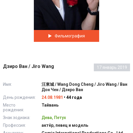
Фильмография
Дзиро Ван / Jiro Wang
17 январь 2019
Имя:
汪東城 / Wang Dong Cheng / Jiro Wang / Ван
Дон Чен / Дзиро Ван
День рождения:
24.08.1981
• 44 года
Место
Тайвань
рождения:
Знак зодиака:
Дева, Петух
Профессия:
актёр, певец и модель