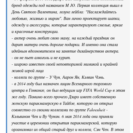
бренд одежды под названием M JO. Первая коллекция вышл в
День Святого Валентина, лозунг лейбла: "Наслаждайтесь
любовью, жизнью и миром". Ван лично проектирует шапки,
одежду и аксессуары, которые характеризуют смелые, яркие
и красочные конструкции.
- актер очень любит свою маму, на каждый праздник он
дарит матери очень дорогие подарки. И именно она стала
идейным вдохновителем на занятие дизайнерством актера.
- он не пьет алкоголь и не курит.
- широко известен своей неповторимой мимикой и крайней
живой игрой лица
- коллеги по группе – У Чун, Аарон Ян, Кэлвин Чэнь.
- в 2014 году был назначен лицом Всемирного торгового
центра в Гонконге, он был ведущим игр FIFA World Cup в этом
же году. Помимо всего прочего Дзиро имеет собственную
женскую парикмахерскую в Тайбэе, которую он открыл
совместно со своими коллегами по группе Fahrenheit -
Кэльвином Чен и Ву Чуном. 6 мая 2014 года они приняли
участие в церемонии открытия парикмахерской, которую
организовал их общий старый друг и коллега, Сэм Чен. В этом