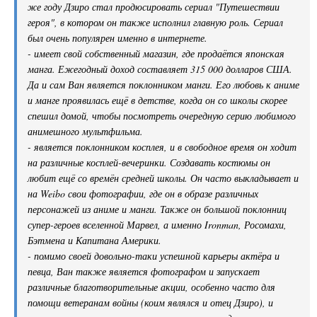
же году Дзиро стал продюсировать сериал "Путешествии
героя", в котором он также исполнил главную роль. Сериал
был очень популярен именно в интернете.
- имеет свой собственный магазин, где продаётся японская
манга. Ежегодный доход составляет 315 000 долларов США.
Да и сам Ван является поклонником манги. Его любовь к аниме
и манге проявилась ещё в детстве, когда он со школы скорее
спешил домой, чтобы посмотреть очередную серию любимого
анимешного мультфильма.
- является поклонником косплея, и в свободное время он ходит
на различные косплей-вечеринки. Создавать костюмы он
любит ещё со времён средней школы. Он часто выкладывает и
на Weibo свои фотографии, где он в образе различных
персонажей из аниме и манги. Также он большой поклонниц
супер-героев вселенной Марвел, а именно Ironman, Росомахи,
Бэтмена и Капитана Америки.
- помимо своей довольно-таки успешной карьеры актёра и
певца, Ван также является фотографом и запускает
различные благотворительные акции, особенно часто для
помощи ветеранам войны (коим являлся и отец Дзиро), и