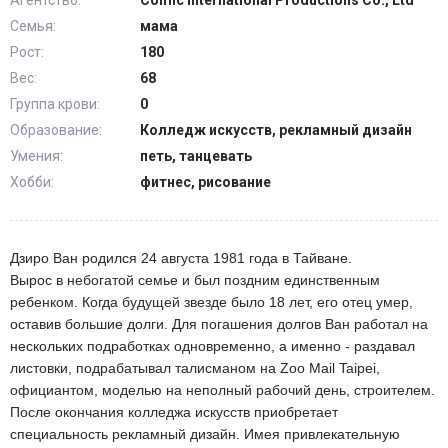
Агентство:
Comic International Productions Co., Ltd
Семья:
мама
Рост:
180
Вес:
68
Группа крови:
0
Образование:
Колледж искусств, рекламный дизайн
Умения:
петь, танцевать
Хобби:
фитнес, рисование
Дзиро Ван родился 24 августа 1981 года в Тайване.
Вырос в небогатой семье и был поздним единственным
ребенком. Когда будущей звезде было 18 лет, его отец умер,
оставив большие долги. Для погашения долгов Ван работал на
нескольких подработках одновременно, а именно - раздавал
листовки, подрабатывал талисманом на Zoo Mail Taipei,
официантом, моделью на неполный рабочий день, строителем.
После окончания колледжа искусств приобретает
специальность рекламный дизайн. Имея привлекательную