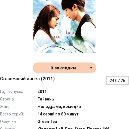
В закладки
Солнечный ангел (2011)
24.07.26
Год выпуска:
2011
Страна:
Тайвань
Жанр:
мелодрама, комедия
Всего серий:
14 серий по 80 минут
Озвучка:
Green Tea
Субтитры:
Kingdom Loli-Pop_Stars, Палата 666