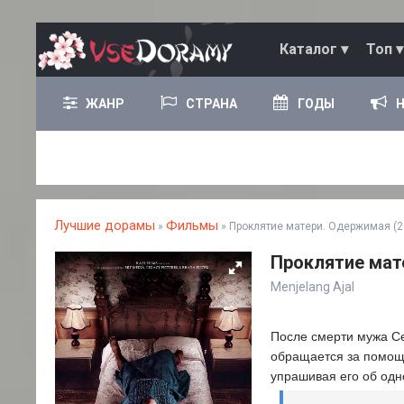
Каталог ▾
Топ ▾
ЖАНР
СТРАНА
ГОДЫ
Лучшие дорамы
Фильмы
»
» Проклятие матери. Одержимая (2
Проклятие мат
Menjelang Ajal
После смерти мужа Се
обращается за помощ
упрашивая его об одно