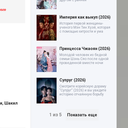
другом с ранней
ого
Империя как выкуп (2026)
История первой женщины-
ученого Мэн Тин Хуэй, которая
с помощью хитрости и ума
Принцесса Чжаоян (2026)
Молодой человек из бедной
семьи Шэнь Сяо после одной
проведенной вместе ночи
Супруг (2026)
Смотрите корейскую дораму
"Супруг" (2026) и вы увидите
историю отчаянную борьбу
и, Шакил
1 из 5
Показать еще