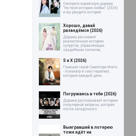
Смотрите корейскую дораму
"Не твоя история любви" (2026)
и вы увидите истории
Хорошо, давай
разведёмся (2026)
Дорама расскажет
реалистичную историю
супругов, управляющих
свадебным салоном,
S и X (2026)
Главный герой Симотори Итито
- психиатр и секс-терапевт,
который каждый день
Погружаясь в тебя (2026)
Дорама рассказывает историю
популярной актрисы, которая
после загадочного
Выигравший в лотерею
тоже идёт на