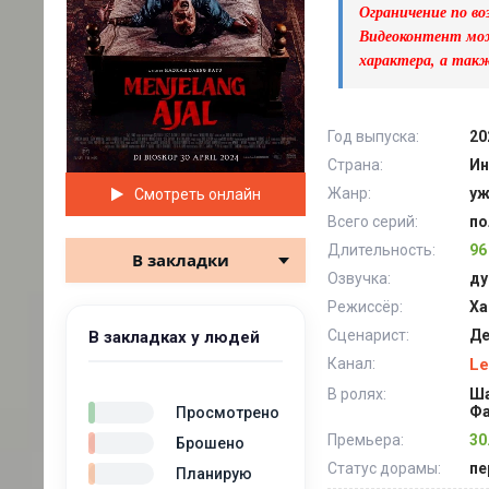
Ограничение по во
Видеоконтент мож
характера, а так
Год выпуска:
20
Страна:
Ин
Жанр:
у
Смотреть онлайн
Всего серий:
по
Длительность:
96
В закладки
Озвучка:
ду
Режиссёр:
Ха
Сценарист:
Де
В закладках у людей
Канал:
Le
В ролях:
Ша
Фа
Просмотрено
Премьера:
30
Брошено
Статус дорамы:
пе
Планирую