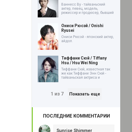
Ваннесс Ву - тайваньский
актер, певец, модель,
режиссер и продюсер, бывший
Ониси Рюсэй / Onishi
Ryusei
Ониси Рюсэй - японский актер,
айдол.
Тиффани Сюй / Tiffany
Hsu / Hsu Wei Ning
Тиффани Сюй, известная так
же как Тиффани Энн Сюй -
тайваньская актриса и
1 из 7
Показать еще
ПОСЛЕДНИЕ КОММЕНТАРИИ
Sunrise Shimmer