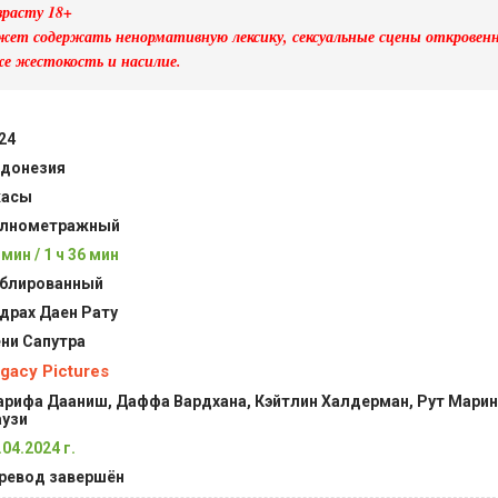
зрасту 18+
ет содержать ненормативную лексику, сексуальные сцены откровенн
же жестокость и насилие.
24
донезия
жасы
лнометражный
 мин / 1 ч 36 мин
блированный
драх Даен Рату
ни Сапутра
gacy Pictures
рифа Дааниш, Даффа Вардхана, Кэйтлин Халдерман, Рут Марин
узи
.04.2024 г.
ревод завершён