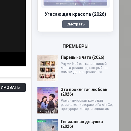
Угасающая красота (2026)
Смотреть
ПРЕМЬЕРЫ
Парень из чата (2026)
Уцуми Кэйто - талантливый
манга-редактор, который на
самом деле страдает от
ИРОВАТЬ
Эта проклятая любовь
(2026)
Романтическая комедия
расскажет историю о Го Ын Сэ,
прокуроре, которая однажды
Гениальная девушка
(2026)