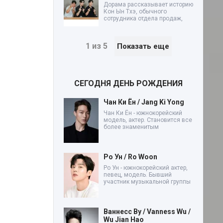
Дорама рассказывает историю
Кон Ын Тхэ, обычного
сотрудника отдела продаж,
1 из 5
Показать еще
СЕГОДНЯ ДЕНЬ РОЖДЕНИЯ
Чан Ки Ён / Jang Ki Yong
Чан Ки Ён - южнокорейский
модель, актер. Становится все
более знаменитым
Ро Ун / Ro Woon
Ро Ун - южнокорейский актер,
певец, модель. Бывший
участник музыкальной группы
Ваннесс Ву / Vanness Wu /
Wu Jian Hao