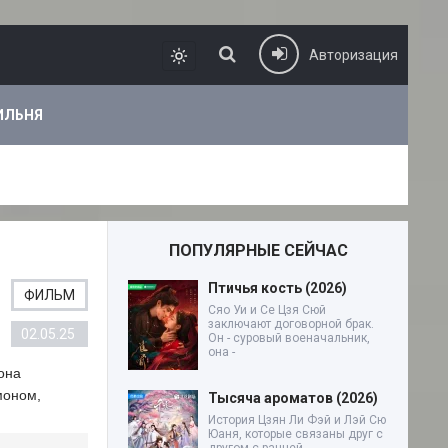
Авторизация
ИЛЬНЯ
ПОПУЛЯРНЫЕ СЕЙЧАС
Птичья кость (2026)
ФИЛЬМ
Сяо Уи и Се Цзя Сюй
заключают договорной брак.
02.05.25
Он - суровый военачальник,
она -
она
моном,
Тысяча ароматов (2026)
История Цзян Ли Фэй и Лэй Сю
Юаня, которые связаны друг с