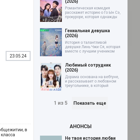
(2026)
Романтическая комедия
расскажет историю о Го Ын Сэ,
прокуроре, которая однажды
Гениальная девушка
(2026)
История о талантливой
девушке Линь Чжи Ся, которая
вместе с лучшим учеником
23.05.24
Любимый сотрудник
(2026)
Дорама основана на вебтуне,
и рассказывает о любовном
треугольнике, в который
1 из 5
Показать еще
АНОНСЫ
 общежитии, в
 класса
Не твоя история любви