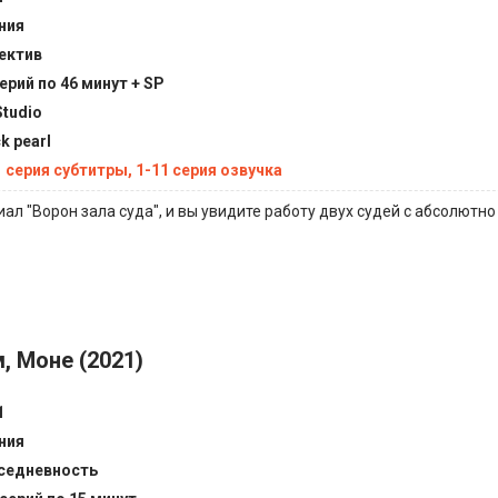
ния
ектив
серий по 46 минут + SP
tudio
k pearl
1 серия субтитры, 1-11 серия озвучка
ал "Ворон зала суда", и вы увидите работу двух судей с абсолютн
, Моне (2021)
1
ния
седневность