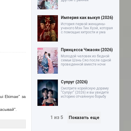
другом с ранней
Империя как выкуп (2026)
История первой женщины-
ученого Мэн Тин Хуэй, которая
с помощью хитрости и ума
Принцесса Чжаоян (2026)
Молодой человек из бедной
семьи Шэнь Сяо после одной
проведенной вместе ночи
Супруг (2026)
Смотрите корейскую дораму
"Супруг" (2026) и вы увидите
i Ekimae" за
историю отчаянную борьбу
асывай".
1 из 5
Показать еще