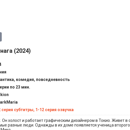
нага (2024)
4
ния
антика, комедия, повседневность
ерии по 23 мин.
ikion
larkMaria
2 серия субтитры, 1-12 серия озвучка
. Он холост и работает графическим дизайнером в Токио. Живет в
ые разные люди. Однажды в их доме появляется ученица второго
 Мико.