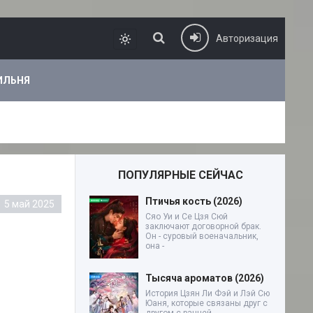
Авторизация
ИЛЬНЯ
ПОПУЛЯРНЫЕ СЕЙЧАС
Птичья кость (2026)
5 май 2025
Сяо Уи и Се Цзя Сюй
заключают договорной брак.
Он - суровый военачальник,
она -
Тысяча ароматов (2026)
История Цзян Ли Фэй и Лэй Сю
Юаня, которые связаны друг с