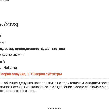
ь (2023)
3
ния
одрама, повседневность, фантастика
ерий по 45 мин.
imЭ
o_Nakama
0 серия озвучка, 1-10 серия субтитры
 – обычная девушка, которая живет с родителями и младшей сес
живает себя в гинекологическом отделении вместе со своими мо
во начала свою жизнь.