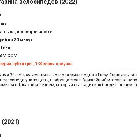
газина велосипедов (2022)
2
ния
антика, повседневность
ерий по 30 минут
Тейл
EAM COM
 серия субтитры, 1-8 серия озвучка
жняя 30-летняя женщина, которая живет одна в Гифу. Однажды он
ё велосипеда упала цепь, и обращается в ближайший магазине вел
омится с Такахаши Рёхеем, который выглядит как бандит, но чем-т
 (2021)
1