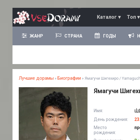
Каталог ▾
Топ ▾
ЖАНР
СТРАНА
ГОДЫ
Лучшие дорамы
Биографии
»
» Ямагучи Шигехиро / Yamaguchi
Ямагучи Шигехи
Имя:
山口
День рождения:
23
Место
пр
рождения: