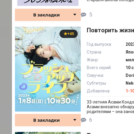
5
В закладки
Повторить жизн
+45
Год выпуска:
202
Страна:
Япо
Жанр:
мел
Всего серий:
10 с
Озвучка:
Dor
Субтитры:
Nek
Добавлена:
1-1
33-летняя Асами Кондо
Асами внезапно обнару
родителями – она зано
6
В закладки