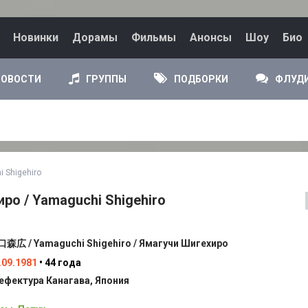
Новинки
Дорамы
Фильмы
Анонсы
Шоу
Био
НОВОСТИ
ГРУППЫ
ПОДБОРКИ
ФЛУД
 Shigehiro
ро / Yamaguchi Shigehiro
森広 / Yamaguchi Shigehiro / Ямагучи Шигехиро
.09.1981
• 44 года
ефектура Канагава, Япония