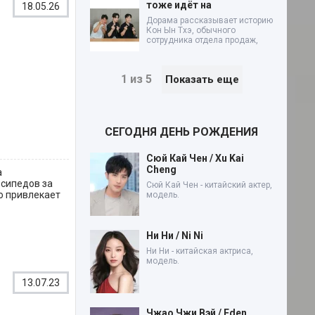
тоже идёт на
18.05.26
Дорама рассказывает историю
Кон Ын Тхэ, обычного
сотрудника отдела продаж,
1 из 5
Показать еще
СЕГОДНЯ ДЕНЬ РОЖДЕНИЯ
Сюй Кай Чен / Xu Kai
Cheng
а
осипедов за
Сюй Кай Чен - китайский актер,
о привлекает
модель.
Ни Ни / Ni Ni
Ни Ни - китайская актриса,
модель.
13.07.23
Чжао Чжи Вэй / Eden