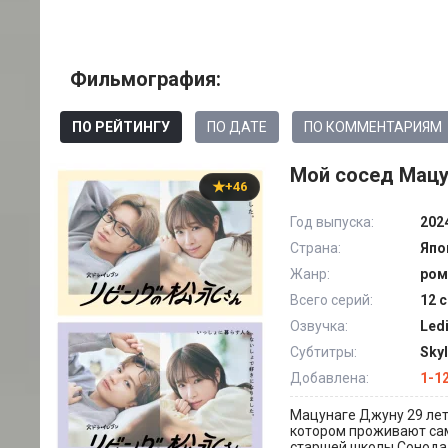
Фильмография:
ПО РЕЙТИНГУ
ПО ДАТЕ
ПО КОММЕНТАРИЯМ
Мой сосед Мацу
+46
Год выпуска:
202
Страна:
Япо
Жанр:
ром
Всего серий:
12 с
Озвучка:
Led
Субтитры:
Sky
Добавлена:
1-1
Мацунаге Джуну 29 лет
котором проживают сам
старшей школы Сонода