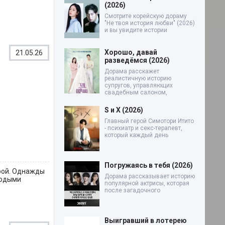
(2026)
Смотрите корейскую дораму
"Не твоя история любви" (2026)
и вы увидите истории
Хорошо, давай
21.05.26
разведёмся (2026)
Дорама расскажет
реалистичную историю
супругов, управляющих
свадебным салоном,
S и X (2026)
Главный герой Симотори Итито
- психиатр и секс-терапевт,
который каждый день
Погружаясь в тебя (2026)
трой. Однажды
Дорама рассказывает историю
лодыми
популярной актрисы, которая
после загадочного
Выигравший в лотерею