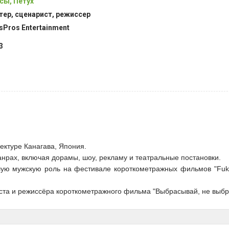
сы, Петух
тер, сценарист, режиссер
sPros Entertainment
3
ектуре Канагава, Япония.
анрах, включая дорамы, шоу, рекламу и театральные постановки.
ую мужскую роль на фестивале короткометражных фильмов "Fuku
иста и режиссёра короткометражного фильма "Выбрасывай, не выбр