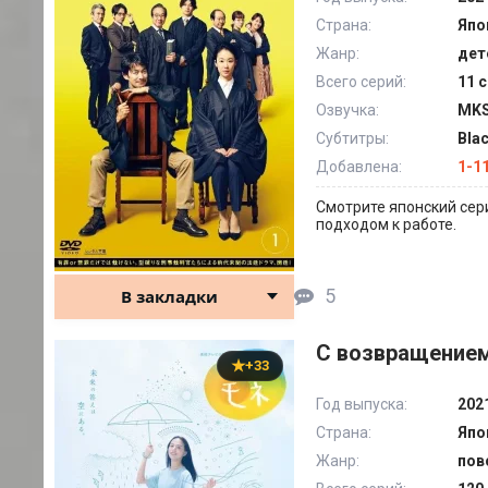
Страна:
Япо
Жанр:
дет
Всего серий:
11 
Озвучка:
MKS
Субтитры:
Blac
Добавлена:
1-1
Смотрите японский сери
подходом к работе.
5
В закладки
С возвращением
+33
Год выпуска:
202
Страна:
Япо
Жанр:
пов