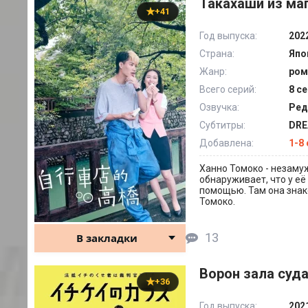
Такахаши из ма
+41
Год выпуска:
202
Страна:
Япо
Жанр:
ром
Всего серий:
8 с
Озвучка:
Ред
Субтитры:
DR
Добавлена:
1-8
Ханно Томоко - незаму
обнаруживает, что у е
помощью. Там она знак
Томоко.
13
В закладки
Ворон зала суда
+36
Год выпуска:
202