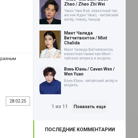
Zhao / Zhao Zhi Wei
Чжао Чжи Вэй, известный так
же как Иден Чжао, - китайский
актёр, певец, танцор
Минт Чалида
Витчитвонтон / Mint
Chalida
Минт Чалида Витчитвонтон,
известная также как Минт -
тайская актриса и модель.
о разным
Вэнь Юань / Cavan Wen /
Wen Yuan
Вэнь Юань - китайский актер и
модель.
28.02.25
1 из 11
Показать еще
ПОСЛЕДНИЕ КОММЕНТАРИИ