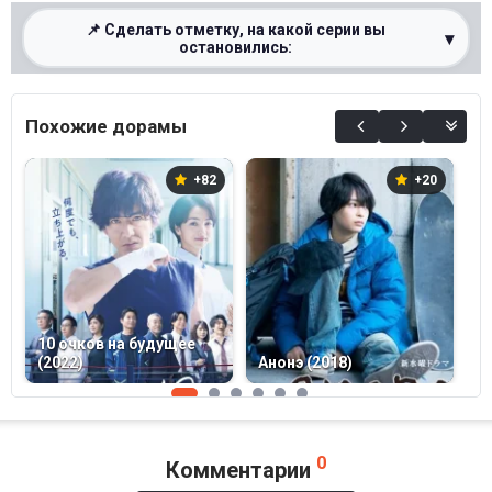
📌 Сделать отметку, на какой серии вы
▾
остановились:
0%
Похожие дорамы
+82
+20
10 очков на будущее
К
(2022)
Анонэ (2018)
(
0
Комментарии