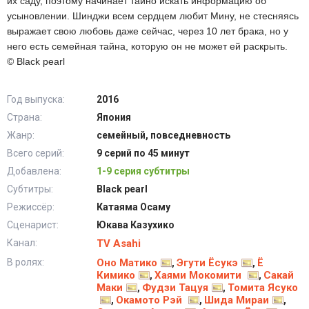
их саду, поэтому начинает тайно искать информацию об
усыновлении. Шинджи всем сердцем любит Мину, не стесняясь
выражает свою любовь даже сейчас, через 10 лет брака, но у
него есть семейная тайна, которую он не может ей раскрыть.
© Black pearl
Год выпуска:
2016
Страна:
Япония
Жанр:
семейный, повседневность
Всего серий:
9 серий по 45 минут
Добавлена:
1-9 серия субтитры
Субтитры:
Black pearl
Режиссёр:
Катаяма Осаму
Сценарист:
Юкава Казухико
Канал:
TV Asahi
В ролях:
Оно Матико
Эгути Ёсукэ
Ё
,
,
Кимико
Хаями Мокомити
Сакай
,
,
Маки
Фудзи Тацуя
Томита Ясуко
,
,
Окамото Рэй
Шида Мираи
,
,
,