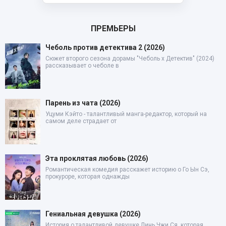
ПРЕМЬЕРЫ
Чеболь против детектива 2 (2026)
Сюжет второго сезона дорамы "Чеболь x Детектив" (2024)
рассказывает о чеболе в
Парень из чата (2026)
Уцуми Кэйто - талантливый манга-редактор, который на
самом деле страдает от
Эта проклятая любовь (2026)
Романтическая комедия расскажет историю о Го Ын Сэ,
прокуроре, которая однажды
Гениальная девушка (2026)
История о талантливой девушке Линь Чжи Ся, которая