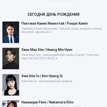
СЕГОДНЯ ДЕНЬ РОЖДЕНИЯ
Пантжан Кавин Иманотай / Panjan Kawin
Пантжан Кавин Иманотай - тайский актер, модель и певец.
Высокий, красивый и
Хван Мин Хён / Hwang Min Hyun
Хван Мин Хён - южнокорейский певец и актёр. Участник
групп Nu'est (2012-2022) и
Ким Хян Ги / Kim Hyang Gi
Ким Хян Ги - южнокорейская актриса.
Накамура Рихо / Nakamura Riho