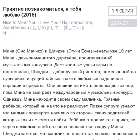
Приятно познакомиться, я тебя
1-9 СЕРИЯ
люблю (2016)
Nice to Meet You, I Love You / Hajimemashite,
23.04.25
Aishiteimasu / はじめまして、愛していま
す。
Мина (Оно Мачико) и Шинджи (Эгучи Ёске) женаты уже 10 лет.
Мина - дочь знаменитого дирижёра, проигравшая 49
музыкальных конкурсов. Дает частные уроки игры на
фортепиано, Шинджи – добродушный риелтор, помешанный на
суевериях, ищущий тайные знаки в любых совпадениях и
верящий в приметы. Они решили не иметь ребенка до тех пор,
пока Мина не выиграет международный музыкальный конкурс.
Однажды Мина находит в своём саду мальчика. Грязный
ребёнок, который ни на что не реагирует. Позже супруги узнают,
что мальчик подвергся насилию со стороны своих родителей,
которых так и не смогли найти. Ребёнка отправляют в приют, но
через несколько дней он снова появляется в саду у Мины.
Шинджи кажется, что мальчик не просто так дважды появлялся в