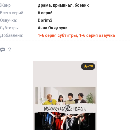
Жанр:
драма, криминал, боевик
Всего серий:
6 серий
Озвучка:
DorimЭ
Субтитры:
Анна Окидзукэ
Добавлена:
1-6 серия субтитры, 1-6 серия озвучка
2
+28