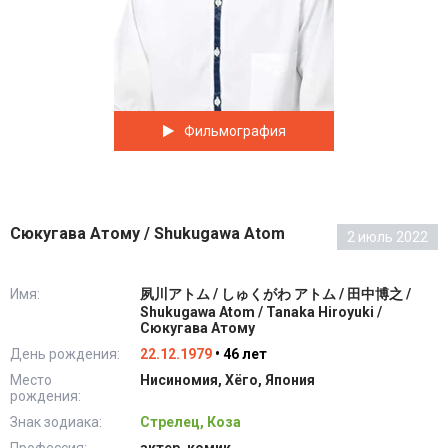
Фильмография
Сюкугава Атому / Shukugawa Atom
2 июль 2022
Имя:
夙川アトム / しゅくがわ アトム / 田中博之 /
Shukugawa Atom / Tanaka Hiroyuki /
Сюкугава Атому
День рождения:
22.12.1979
• 46 лет
Место
Нисиномия, Хёго, Япония
рождения:
Знак зодиака:
Стрелец, Коза