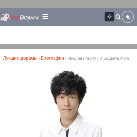
Лучшие дорамы
Биографии
»
» Сюкугава Атому / Shukugawa Atom