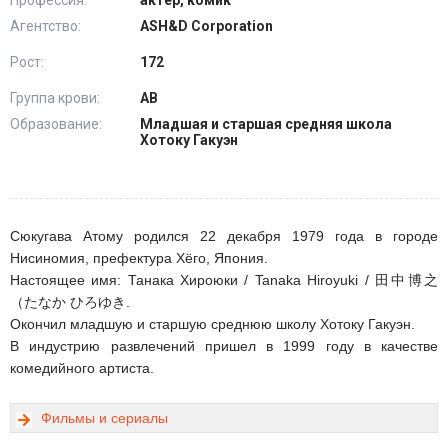
Профессия:
актер, комик
Агентство:
ASH&D Corporation
Рост:
172
Группа крови:
АВ
Образование:
Младшая и старшая средняя школа
Хотоку Гакуэн
Сюкугава Атому родился 22 декабря 1979 года в городе
Нисиномия, префектура Хёго, Япония.
Настоящее имя: Танака Хироюки / Tanaka Hiroyuki / 田中博之
（たなか ひろゆき.
Окончил младшую и старшую среднюю школу Хотоку Гакуэн.
В индустрию развлечений пришел в 1999 году в качестве
комедийного артиста.
Фильмы и сериалы