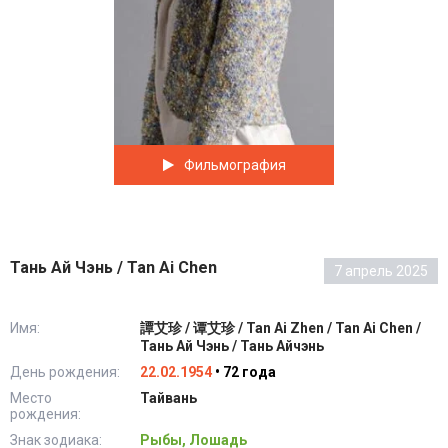
Фильмография
Тань Ай Чэнь / Tan Ai Chen
7 апрель 2025
Имя:
譚艾珍 / 谭艾珍 / Tan Ai Zhen / Tan Ai Chen /
Тань Ай Чэнь / Тань Айчэнь
День рождения:
22.02.1954
• 72 года
Место
Тайвань
рождения:
Знак зодиака:
Рыбы, Лошадь