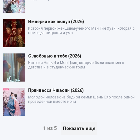
Империя как выкуп (2026)
История первой женщины-ученого Мэн Тин Хуэй, которая с
помощью хитрости и ума
С любовью к тебе (2026)
История Чэнь И и Мяо Цзин, которые были знакомы с
детства и в студенческие годы
Принцесса Чжаоян (2026)
Молодой человек из бедной семьи Шэнь Сяо после одной
проведенной вместе ночи
1 из 5
Показать еще