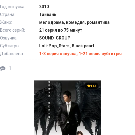
Год выпуска:
2010
Страна:
Тайвань
Жанр:
мелодрама, комедия, романтика
Всего серий:
21 серия по 75 минут
Озвучка:
SOUND-GROUP
Субтитры:
Loli-Pop_Stars, Black pearl
Добавлена:
1-3 серия озвучка, 1-21 серия субтитры
1
+13