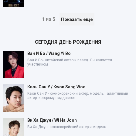
1 из 5
Показать еще
СЕГОДНЯ ДЕНЬ РОЖДЕНИЯ
Ван И Бо / Wang Yi Bo
Ван И Бо - китайский актер и певец. Он является
участником
Квон Сан У / Kwon Sang Woo
Квон Сан У - южнокорейский актер, модель. Талантливый
актер, которому поддаются
Ви Ха Джун / Wi Ha Joon
Ви Ха Джун - южнокорейский актер и модель.