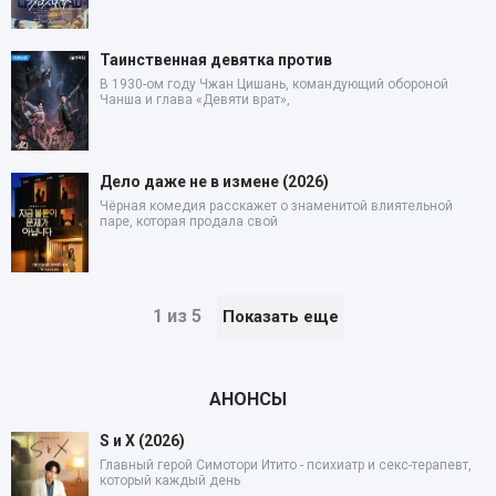
Таинственная девятка против
В 1930-ом году Чжан Цишань, командующий обороной
Чанша и глава «Девяти врат»,
Дело даже не в измене (2026)
Чёрная комедия расскажет о знаменитой влиятельной
паре, которая продала свой
1 из 5
Показать еще
АНОНСЫ
S и X (2026)
Главный герой Симотори Итито - психиатр и секс-терапевт,
который каждый день