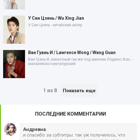
У Син Цзянь / Wu Xing Jian
У Син Цзянь - китайский актер.
Ван Гуань И / Lawrence Wong / Wang Guan
Ван Гуань И, известный так же под именем Лоуренс Вон, -
малазийско-сингапурский
1 из 8
Показать еще
ПОСЛЕДНИЕ КОММЕНТАРИИ
Андревна
и спасибо за субтитры. так уж получилось, что