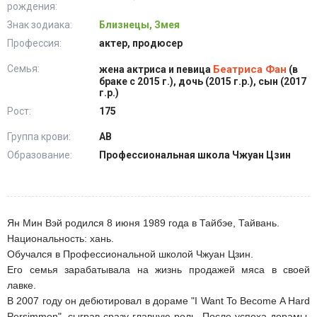
рождения:
Знак зодиака:
Близнецы, Змея
Профессия:
актер, продюсер
Семья:
Беатриса Фан
жена актриса и певица
(в
браке с 2015 г.), дочь (2015 г.р.), сын (2017
г.р.)
Рост:
175
Группа крови:
АВ
Образование:
Профессиональная школа Чжуан Цзин
Ян Мин Вэй родился 8 июня 1989 года в Тайбэе, Тайвань.
Национальность: хань.
Обучался в Профессиональной школой Чжуан Цзин.
Его семья зарабатывала на жизнь продажей мяса в своей
лавке.
В 2007 году он дебютировал в дораме "I Want To Become A Hard
Persimmon", сыграв сразу главную роль. После успеха дорамы,