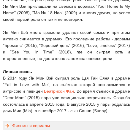
Ян Мин Вэя приглашали на съёмки в дорамах "Your Home Is My
Home" (2008), "Mo Nu 18 Hao" (2009) и многих других, но успех
своей первой роли он так и не повторил.
Ян Мин Вэй много времени уделяет своей семье и при этом
активно снимается в дорамах. Его последние работы - дорамы
"Броманс" (2015), "Хороший день" (2016), "Love, timeless" (2017)
и "See You in Time" (2018), где он сыграл хоть и
второстепенные, но достаточно запоминающиеся роли.
Личная жизнь
В 2014 году Ян Мин Вэй сыграл роль Цзя Гай Сяня в дораме
"Fall in Love with Me", на съёмках которой познакомился с
актрисою и певицей
Беатрисой Фан
. Во время съёмок в дораме
"Dear Mom" (2015) пара уже официально встречалась. Свадьба
состоялась в апреле 2015 года. В августе 2015 у пары родилась
дочь Миа (Mia), а в ноябре 2017 - сын Санни (Sunny).
Фильмы и сериалы