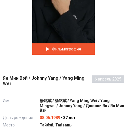
Фильмография
Ян Мин Вэй / Johnny Yang / Yang Ming
6 апрель 2025
Wei
Имя:
楊銘威 / 杨铭威 / Yang Ming Wei / Yang
Mingwei / Johnny Yang / Джонни Ян / Ян Мин
Вэй
День рождения:
08.06.1989
• 37 лет
Место
Тайбэй, Тайвань