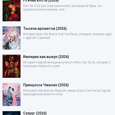
Птичья кость (2026)
Сяо Уи и Се Цзя Сюй заключают договорной брак. Он -
суровый военачальник, она -
Тысяча ароматов (2026)
История Цзян Ли Фэй и Лэй Сю Юаня, которые связаны друг
с другом с ранней
Империя как выкуп (2026)
История первой женщины-ученого Мэн Тин Хуэй, которая с
помощью хитрости и ума
Принцесса Чжаоян (2026)
Молодой человек из бедной семьи Шэнь Сяо после одной
проведенной вместе ночи
Супруг (2026)