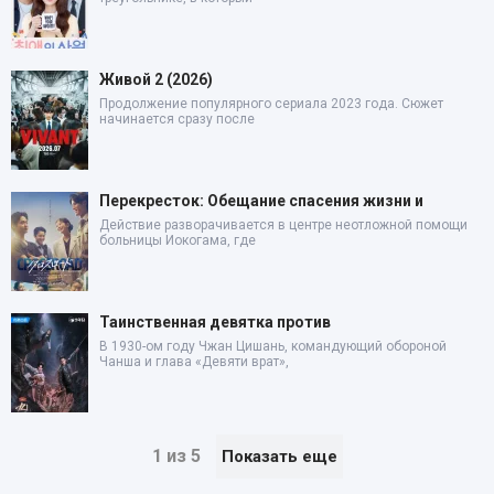
Живой 2 (2026)
Продолжение популярного сериала 2023 года. Сюжет
начинается сразу после
Перекресток: Обещание спасения жизни и
Действие разворачивается в центре неотложной помощи
больницы Иокогама, где
Таинственная девятка против
В 1930-ом году Чжан Цишань, командующий обороной
Чанша и глава «Девяти врат»,
1 из 5
Показать еще