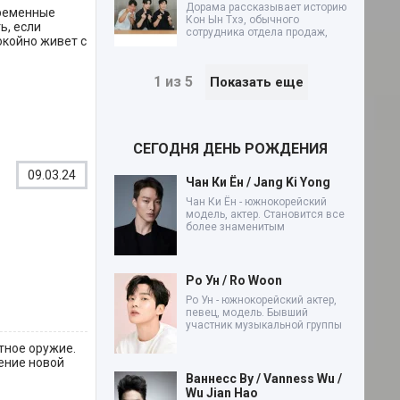
Дорама рассказывает историю
временные
Кон Ын Тхэ, обычного
ь, если
сотрудника отдела продаж,
окойно живет с
1 из 5
Показать еще
СЕГОДНЯ ДЕНЬ РОЖДЕНИЯ
09.03.24
Чан Ки Ён / Jang Ki Yong
Чан Ки Ён - южнокорейский
модель, актер. Становится все
более знаменитым
Ро Ун / Ro Woon
Ро Ун - южнокорейский актер,
певец, модель. Бывший
участник музыкальной группы
тное оружие.
дение новой
Ваннесс Ву / Vanness Wu /
Wu Jian Hao