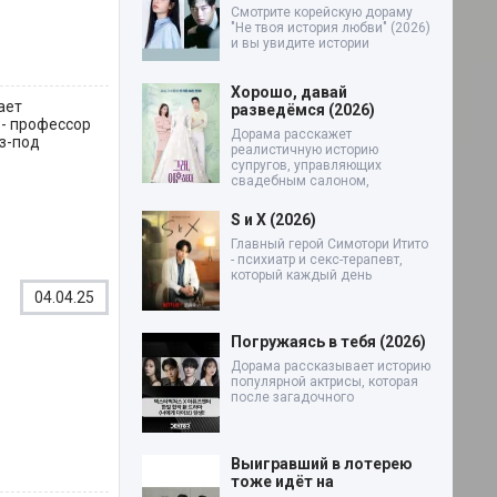
Смотрите корейскую дораму
"Не твоя история любви" (2026)
и вы увидите истории
Хорошо, давай
ает
разведёмся (2026)
 - профессор
Дорама расскажет
из-под
реалистичную историю
супругов, управляющих
свадебным салоном,
S и X (2026)
Главный герой Симотори Итито
- психиатр и секс-терапевт,
который каждый день
04.04.25
Погружаясь в тебя (2026)
Дорама рассказывает историю
популярной актрисы, которая
после загадочного
Выигравший в лотерею
тоже идёт на