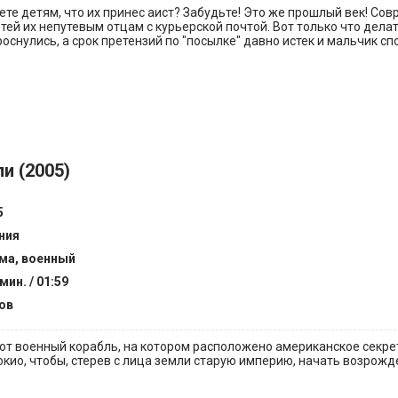
ете детям, что их принес аист? Забудьте! Это же прошлый век! Со
й их непутевым отцам с курьерской почтой. Вот только что делат
оснулись, а срок претензий по "посылке" давно истек и мальчик сп
и (2005)
5
ния
ма, военный
мин. / 01:59
ов
т военный корабль, на котором расположено американское секре
окио, чтобы, стерев с лица земли старую империю, начать возрож