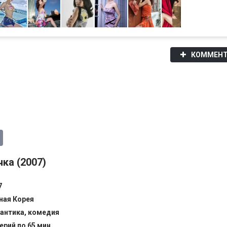
КОММЕНТ
ка (2007)
7
ая Корея
антика, комедия
ерий по 65 мин.