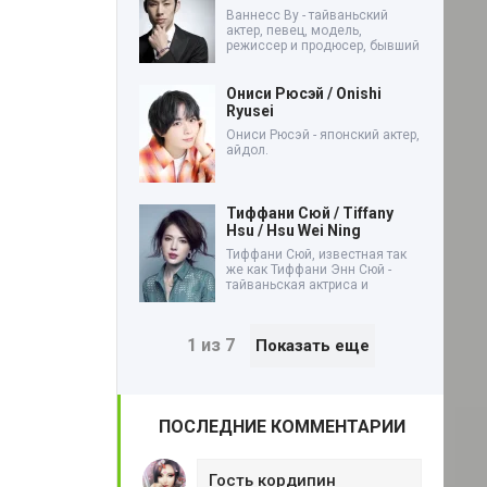
Ваннесс Ву - тайваньский
актер, певец, модель,
режиссер и продюсер, бывший
Ониси Рюсэй / Onishi
Ryusei
Ониси Рюсэй - японский актер,
айдол.
Тиффани Сюй / Tiffany
Hsu / Hsu Wei Ning
Тиффани Сюй, известная так
же как Тиффани Энн Сюй -
тайваньская актриса и
1 из 7
Показать еще
ПОСЛЕДНИЕ КОММЕНТАРИИ
Гость кордипин