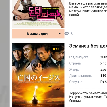
Вы все еще рассказыва
мамаши отправляют дете
материнские чувства пр
папой.
0
В закладки
Эсминец без цел
+2
Год выпуска:
200
Страна:
Япо
Жанр:
дра
Длительность:
119 
Озвучка:
Ряб
Террористы захватываю
Их цель - уничтожить Т
Японии.