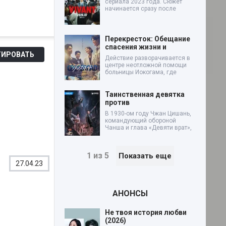
сериала 2023 года. Сюжет
начинается сразу после
Перекресток: Обещание
спасения жизни и
ИРОВАТЬ
Действие разворачивается в
центре неотложной помощи
больницы Иокогама, где
Таинственная девятка
против
В 1930-ом году Чжан Цишань,
командующий обороной
Чанша и глава «Девяти врат»,
1 из 5
Показать еще
27.04.23
АНОНСЫ
Не твоя история любви
(2026)