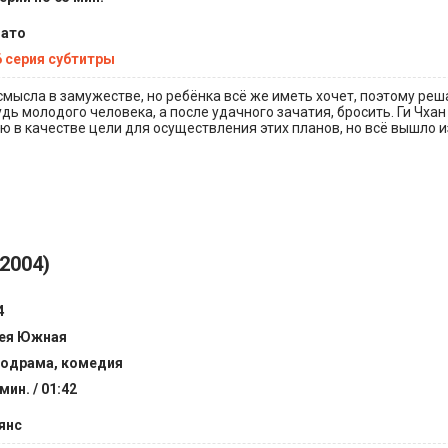
ато
6 серия субтитры
смысла в замужестве, но ребёнка всё же иметь хочет, поэтому реш
дь молодого человека, а после удачного зачатия, бросить. Ги Чхан
ю в качестве цели для осуществления этих планов, но всё вышло 
(2004)
4
ея Южная
одрама, комедия
мин. / 01:42
янс