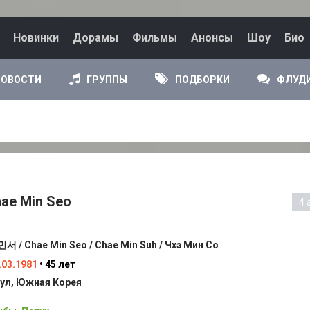
Новинки
Дорамы
Фильмы
Анонсы
Шоу
Био
НОВОСТИ
ГРУППЫ
ПОДБОРКИ
ФЛУД
hae Min Seo
4 
서 / Chae Min Seo / Chae Min Suh / Чхэ Мин Со
.03.1981
• 45 лет
ул, Южная Корея