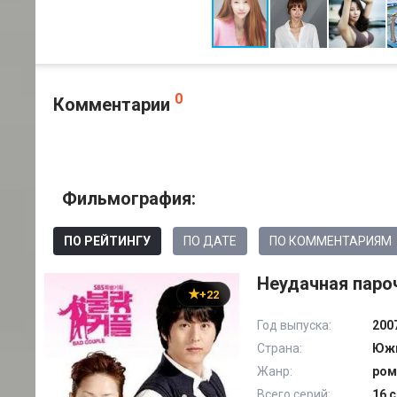
0
Комментарии
Фильмография:
ПО РЕЙТИНГУ
ПО ДАТЕ
ПО КОММЕНТАРИЯМ
Неудачная пароч
+22
Год выпуска:
200
Страна:
Южн
Жанр:
ром
Всего серий:
16 с