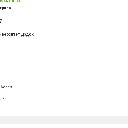
бы, Петух
триса
7
иверситет Дэдок
 Корея.
н".