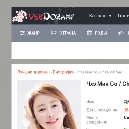
Каталог ▾
Топ ▾
ЖАНР
СТРАНА
ГОДЫ
Лучшие дорамы
Биографии
»
» Чхэ Мин Со / Chae Min Seo
Чхэ Мин Со / C
Имя:
채민
День рождения:
16
Место
Се
рождения: