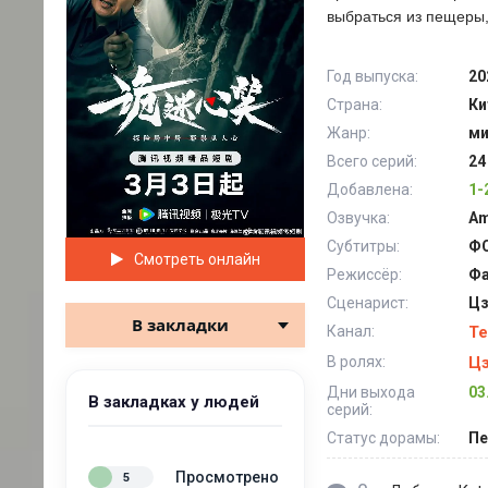
выбраться из пещеры,
Год выпуска:
20
Страна:
Ки
Жанр:
ми
Всего серий:
24
Добавлена:
1-
Озвучка:
Am
Субтитры:
ФС
Смотреть онлайн
Режиссёр:
Фа
Сценарист:
Цз
В закладки
Канал:
Te
В ролях:
Цз
Дни выхода
03
В закладках у людей
серий:
Статус дорамы:
Пе
Просмотрено
5