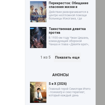
Перекресток: Обещание
спасения жизни и
Действие разворачивается в
центре неотложной помощи
больницы Иокогама, где
Таинственная девятка
против
В 1930-ом году Чжан Цишань,
командующий обороной
Чанша и глава «Девяти врат»,
1 из 5
Показать еще
АНОНСЫ
S и X (2026)
Главный герой Симотори Итито
- психиатр и секс-терапевт,
который каждый день