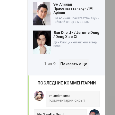
Эм Апинан
Прасетваттанакун / M
Apinun
Эм Апинан Прасетваттанакун -
тайский актер и модель.
Дэн Сяо Ци / Jerome Deng
/ Deng Xiao Ci
Дэн Сяо Ци - китайский актер,
певец.
1 из 9
Показать еще
ПОСЛЕДНИЕ КОММЕНТАРИИ
mumimama
Комментарий скрыт
My Gentle Soul