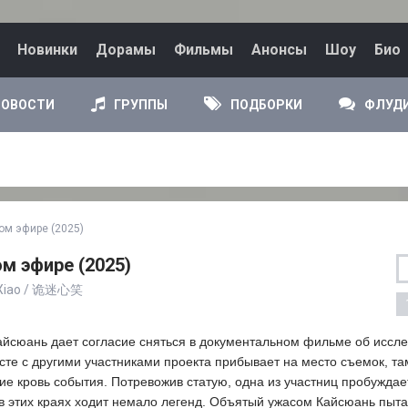
Новинки
Дорамы
Фильмы
Анонсы
Шоу
Био
НОВОСТИ
ГРУППЫ
ПОДБОРКИ
ФЛУД
ом эфире (2025)
м эфире (2025)
in Xiao / 诡迷心笑
айсюань дает согласие сняться в документальном фильме об иссл
сте с другими участниками проекта прибывает на место съемок, т
е кровь события. Потревожив статую, одна из участниц пробуждае
 в этих краях ходит немало легенд. Объятый ужасом Кайсюань пыт