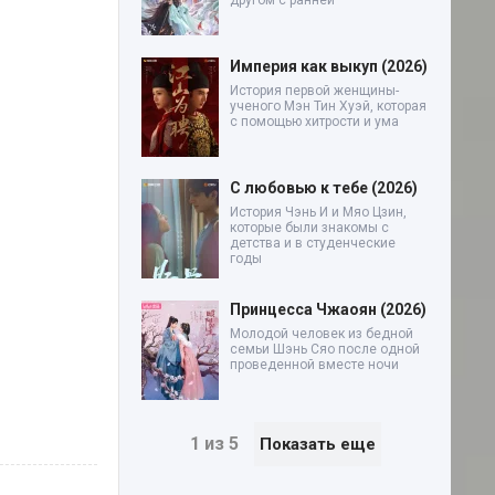
другом с ранней
Империя как выкуп (2026)
История первой женщины-
ученого Мэн Тин Хуэй, которая
с помощью хитрости и ума
С любовью к тебе (2026)
История Чэнь И и Мяо Цзин,
которые были знакомы с
детства и в студенческие
годы
Принцесса Чжаоян (2026)
Молодой человек из бедной
семьи Шэнь Сяо после одной
проведенной вместе ночи
1 из 5
Показать еще