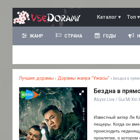
Каталог ▾
Топ ▾
ЖАНР
СТРАНА
ГОДЫ
Лучшие дорамы
Дорамы жанра "Ужасы"
»
» Бездна в прям
Бездна в прямо
Abyss Live / Gui Mi X
Известный актер Ли К
пещеры. Когда он вме
происходить леденящи
проклятие, о котором