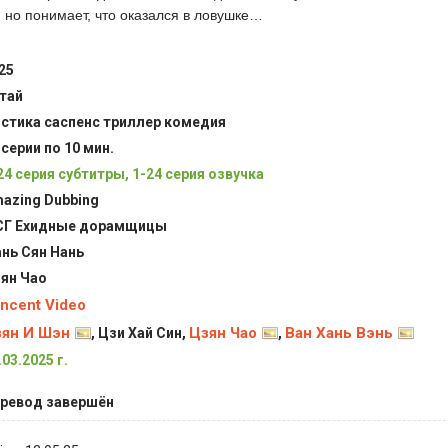
 но понимает, что оказался в ловушке…
25
тай
стика саспенс триллер комедия
 серии по 10 мин.
24 серия субтитры, 1-24 серия озвучка
azing Dubbing
Г Ехидные дорамщицы
нь Сян Нань
ян Чао
ncent Video
ян И Шэн
Цзян Чао
Ван Хань Вэнь
, Цзи Хай Син,
,
.03.2025 г.
ревод завершён