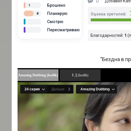
0
Katr
Добавил
Брошено
1
Планирую
8
Оценка зрителей:
Смотрю
Пересматриваю
Благодарностей:
1
"Бездна в п
Amazing Dubbing (kodik)
Е Д (kodik)