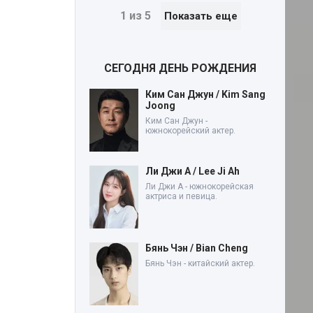
1 из 5
Показать еще
СЕГОДНЯ ДЕНЬ РОЖДЕНИЯ
Ким Сан Джун / Kim Sang
Joong
Ким Сан Джун -
южнокорейский актер.
Ли Джи А / Lee Ji Ah
Ли Джи А - южнокорейская
актриса и певица.
Бянь Чэн / Bian Cheng
Бянь Чэн - китайский актер.