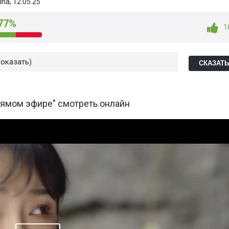
ina
, 12.05.25
77%
1
показать
СКАЗАТ
рямом эфире" смотреть онлайн