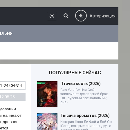
Авторизация
ИЛЬНЯ
ПОПУЛЯРНЫЕ СЕЙЧАС
Птичья кость (2026)
1-24 СЕРИЯ
Сяо Уи и Се Цзя Сюй
заключают договорной брак.
12.05.25
Он - суровый военачальник,
она -
едовании
ам начинают
Тысяча ароматов (2026)
т древнее
История Цзян Ли Фэй и Лэй Сю
Юаня, которые связаны друг с
ается