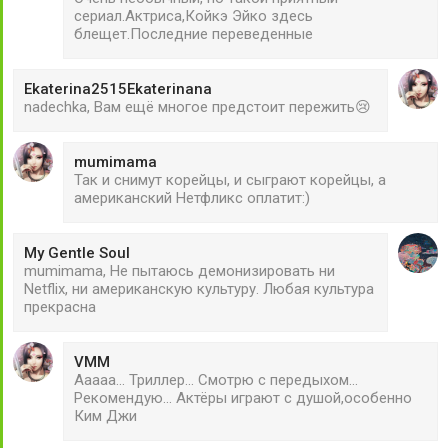
сериал.Актриса,Койкэ Эйко здесь
блещет.Последние переведенные
Ekaterina2515Ekaterinana
nadechka, Вам ещё многое предстоит пережить😢
mumimama
Так и снимут корейцы, и сыграют корейцы, а
американский Нетфликс оплатит:)
My Gentle Soul
mumimama, Не пытаюсь демонизировать ни
Netflix, ни американскую культуру. Любая культура
прекрасна
VMM
Ааааа... Триллер... Смотрю с передыхом...
Рекомендую... Актёры играют с душой,особенно
Ким Джи