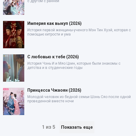
с другом с ранней
Империя как выкуп (2026)
История первой женщины-ученого Мэн Тин Хуэй, которая с
помощью хитрости и ума
С любовью к тебе (2026)
История Чэнь И и Мяо Цзин, которые были знакомы с
детства и в студенческие годы
Принцесса Чжаоян (2026)
Молодой человек из бедной семьи Шэнь Сяо после одной
проведенной вместе ночи
1 из 5
Показать еще