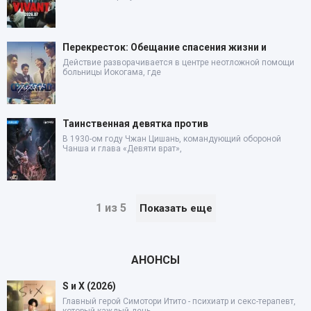
Перекресток: Обещание спасения жизни и
Действие разворачивается в центре неотложной помощи
больницы Иокогама, где
Таинственная девятка против
В 1930-ом году Чжан Цишань, командующий обороной
Чанша и глава «Девяти врат»,
1 из 5
Показать еще
АНОНСЫ
S и X (2026)
Главный герой Симотори Итито - психиатр и секс-терапевт,
который каждый день