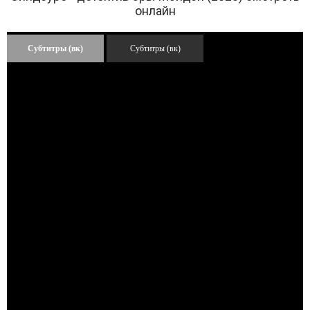
онлайн
Субтитры (вк)
Субтитры (вк)