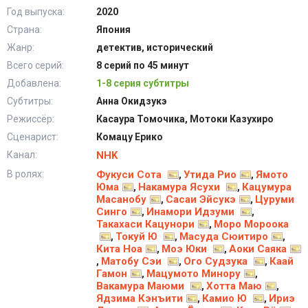
Год выпуска:
2020
Страна:
Япония
Жанр:
детектив, исторический
Всего серий:
8 серий по 45 минут
Добавлена:
1-8 серия субтитры
Субтитры:
Анна Окидзукэ
Режиссёр:
Касаура Томочика, Мотоки Казухиро
Сценарист:
Комацу Ерико
Канал:
NHK
В ролях:
Фукуси Сота
Утида Рио
Ямото
,
,
Юма
Накамура Ясухи
Кацумура
,
,
Масанобу
Сасаи Эйсукэ
Цуруми
,
,
Синго
Инамори Идзуми
,
,
Такахаси Кацунори
Моро Мороока
,
Токуй Ю
Масуда Сюитиро
,
,
,
Кита Ноа
Моэ Юки
Аоки Саяка
,
,
Матобу Сэи
Ого Судзука
Каай
,
,
,
Гамон
Мацумото Минору
,
,
Вакамура Маюми
Хотта Маю
,
,
Ядзима Кэнъити
Камио Ю
Ириэ
,
,