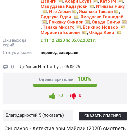
Дзинги
Асари Ёсукэ
Като Рё
,
,
,
Мацудзава Кадзуюки
Итикава Рику
,
Ито Аюми
Яманака Такаси
,
,
,
Судзука Одзи
Ямадзаки Гиннодзё
,
Роккаку Синдзи
Овада Синъя
,
,
Танака Мисато
Ёсихиро Нодзоэ
,
,
,
Морисита Ёсиюки
Окада Коки
,
Дни выхода
с 11.12.2020 по 05.02.2021 г.
серий:
Статус дорамы:
перевод завершён
0
N-a-t-a-l-y-a
Добавил
, 06.05.25
100%
Оценка зрителей:
20
0
показать
Благодарностей:
5
СКАЗАТЬ СПАСИБО
Синдзуро - детектив эры Мэйдзи (2020) смотреть