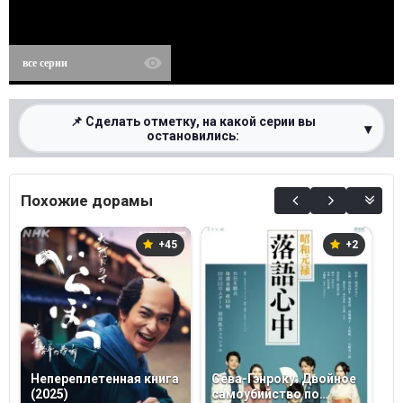
все серии
📌 Сделать отметку, на какой серии вы
▾
остановились:
0%
Похожие дорамы
+45
+2
Непереплетенная книга
Сёва-Гэнроку: Двойное
Б
(2025)
самоубийство по
(