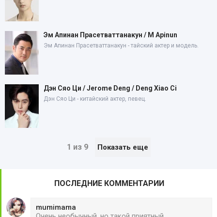
Эм Апинан Прасетваттанакун / M Apinun
Эм Апинан Прасетваттанакун - тайский актер и модель.
Дэн Сяо Ци / Jerome Deng / Deng Xiao Ci
Дэн Сяо Ци - китайский актер, певец.
1 из 9
Показать еще
ПОСЛЕДНИЕ КОММЕНТАРИИ
mumimama
Очень необычный, но такой приятный