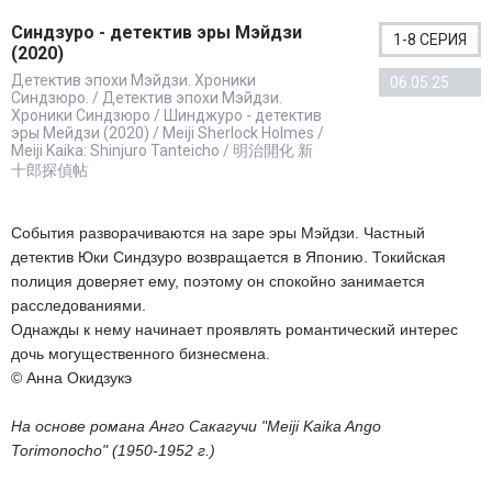
Синдзуро - детектив эры Мэйдзи
1-8 СЕРИЯ
(2020)
Детектив эпохи Мэйдзи. Хроники
06.05.25
Синдзюро. / Детектив эпохи Мэйдзи.
Хроники Синдзюро / Шинджуро - детектив
эры Мейдзи (2020) / Meiji Sherlock Holmes /
Meiji Kaika: Shinjuro Tanteicho / 明治開化 新
十郎探偵帖
События разворачиваются на заре эры Мэйдзи. Частный
детектив Юки Синдзуро возвращается в Японию. Токийская
полиция доверяет ему, поэтому он спокойно занимается
расследованиями.
Однажды к нему начинает проявлять романтический интерес
дочь могущественного бизнесмена.
© Анна Окидзукэ
На основе романа Анго Сакагучи "Meiji Kaika Ango
Torimonocho" (1950-1952 г.)