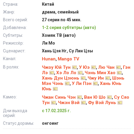
Страна:
Китай
Жанр:
драма, семейный
Всего серий:
27 серии по 45 мин.
Добавлена:
1-2 серия субтитры (авто)
Субтитры:
Хомяк ТВ (авто)
Режиссёр:
Ли Мо
Сценарист:
Хань Цзя Нг, Су Лин Цзы
Канал:
Hunan
Mango TV
,
В ролях:
Чжоу Юй Тун
У Юэ
Лю Чан
Гэн
,
,
,
Лэ
Хэ Ло Ло
Чэнь Мин Хао
,
,
,
Хань Дун Цзюнь
Чжу Ин
Шэнь
,
,
Мэн Чэнь
У Ли Пэн
Хань Юнь
,
,
Юнь
Камео:
Чжан Синь Чэн
Ван Ю Шо
Су Сяо
,
,
Тун
Чжэн Вэй
Фу Вэй Лунь
,
,
Дни выхода
с 17.02.2025 г.
серий:
Статус дорамы:
онгоинг