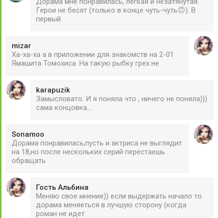
Дорама мне понравилась, лёгкая и незатянутая.
Герои не бесят (только в конце чуть-чуть🙃). В
первый
mizar
Ха-ха-ха а в приложении для знакомств на 2-01
Ямашита Томохиса. На такую рыбку грех не
karapuzik
Замысловато. И я поняла что , ничего не поняла)))
сама концовка...
Sonamoo
Дорама понравилась,пусть и актриса не выглядит
на 18,но после нескольких серий перестаешь
обращать
Гость Альбина
Меняю свое мнение)) если выдержать начало то
дорама меняеться в лучшую сторону (когда
роман не идет