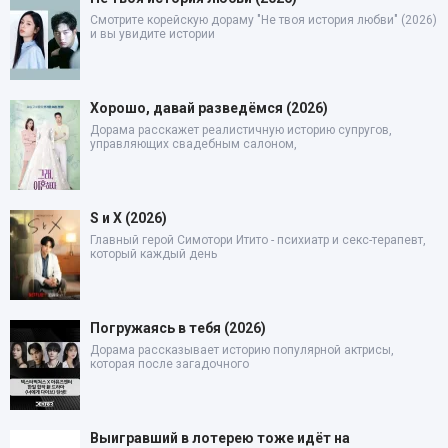
Смотрите корейскую дораму "Не твоя история любви" (2026)
и вы увидите истории
Хорошо, давай разведёмся (2026)
Дорама расскажет реалистичную историю супругов,
управляющих свадебным салоном,
S и X (2026)
Главный герой Симотори Итито - психиатр и секс-терапевт,
который каждый день
Погружаясь в тебя (2026)
Дорама рассказывает историю популярной актрисы,
которая после загадочного
Выигравший в лотерею тоже идёт на