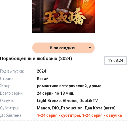
В закладки
Порабощенные любовью (2024)
19.08.24
Год выпуска:
2024
Страна:
Китай
Жанр:
романтика исторический, драма
Всего серий:
24 серии по 18 мин.
Озвучка:
Light Breeze, AI voice, DubLikTV
Субтитры:
Mango, DiO_Production, Два Кота (авто)
Добавлена:
1-24 серия - субтитры, 1-24 серия - озвучка