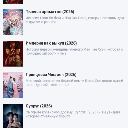
Тысяча ароматов (2026)
История Цзян Ли Фэй и Лэй Сю Юаня, которые связаны друг
с другом с ранней
Империя как выкуп (2026)
История первой женщины-ученого Мэн Тин Хуэй, которая с
помощью хитрости и ума
Принцесса Чжаоян (2026)
Молодой человек из бедной семьи Шэнь Сяо после одной
проведенной вместе ночи
Супруг (2026)
Смотрите корейскую дораму "Супруг" (2026) и вы увидите
историю отчаянную борьбу