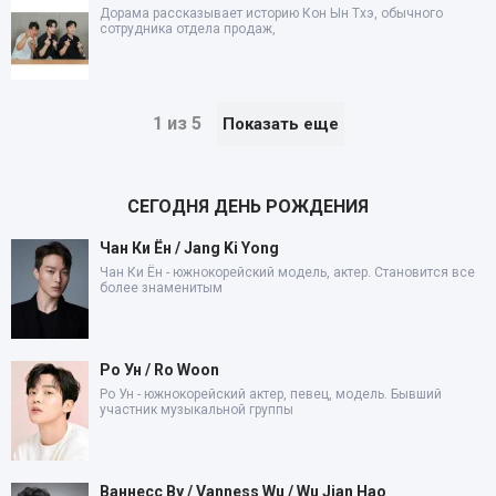
Дорама рассказывает историю Кон Ын Тхэ, обычного
сотрудника отдела продаж,
1 из 5
Показать еще
СЕГОДНЯ ДЕНЬ РОЖДЕНИЯ
Чан Ки Ён / Jang Ki Yong
Чан Ки Ён - южнокорейский модель, актер. Становится все
более знаменитым
Ро Ун / Ro Woon
Ро Ун - южнокорейский актер, певец, модель. Бывший
участник музыкальной группы
Ваннесс Ву / Vanness Wu / Wu Jian Hao