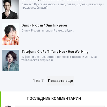
Ваннесс Ву - тайваньский актер, певец, модель, режиссер и
продюсер, бывший
Ониси Рюсэй / Onishi Ryusei
Ониси Рюсэй - японский актер, айдол.
Тиффани Сюй / Tiffany Hsu / Hsu Wei Ning
Тиффани Сюй, известная так же как Тиффани Энн Сюй -
тайваньская актриса и
1 из 7
Показать еще
ПОСЛЕДНИЕ КОММЕНТАРИИ