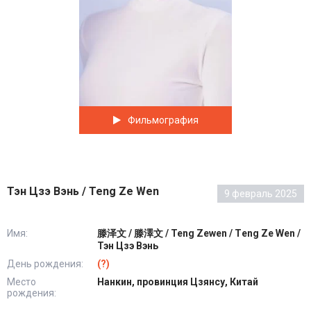
Фильмография
Тэн Цзэ Вэнь / Teng Ze Wen
9 февраль 2025
Имя:
滕泽文 / 滕澤文 / Teng Zewen / Тeng Ze Wen /
Тэн Цзэ Вэнь
День рождения:
(?)
Место
Нанкин, провинция Цзянсу, Китай
рождения: