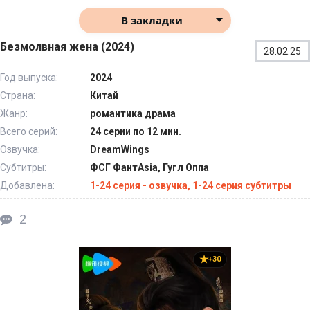
В закладки
Безмолвная жена (2024)
28.02.25
Год выпуска:
2024
Страна:
Китай
Жанр:
романтика драма
Всего серий:
24 серии по 12 мин.
Озвучка:
DreamWings
Субтитры:
ФСГ ФантAsia, Гугл Оппа
Добавлена:
1-24 серия - озвучка, 1-24 серия субтитры
2
+30