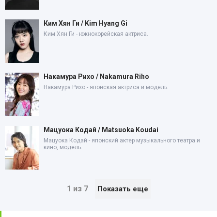
Ким Хян Ги / Kim Hyang Gi
Ким Хян Ги - южнокорейская актриса.
Накамура Рихо / Nakamura Riho
Накамура Рихо - японская актриса и модель.
Мацуока Кодай / Matsuoka Koudai
Мацуока Кодай - японский актер музыкального театра и
кино, модель.
1 из 7
Показать еще