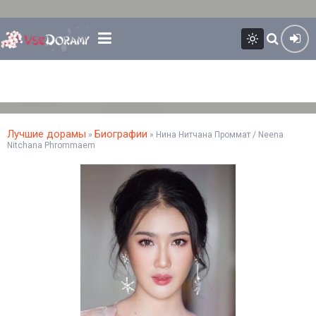
Лучшие дорамы
Биографии
»
» Нина Нитчана Проммат / Neena
Nitchana Phrommaem