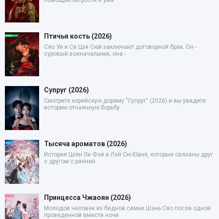
Птичья кость (2026)
Сяо Уи и Се Цзя Сюй заключают договорной брак. Он -
суровый военачальник, она -
Супруг (2026)
Смотрите корейскую дораму "Супруг" (2026) и вы увидите
историю отчаянную борьбу
Тысяча ароматов (2026)
История Цзян Ли Фэй и Лэй Сю Юаня, которые связаны друг
с другом с ранней
Принцесса Чжаоян (2026)
Молодой человек из бедной семьи Шэнь Сяо после одной
проведенной вместе ночи