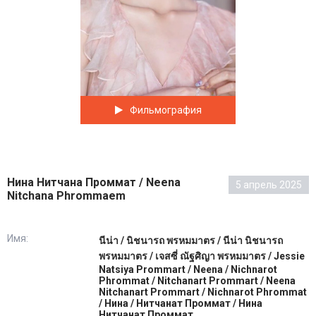
Фильмография
Нина Нитчана Проммат / Neena
5 апрель 2025
Nitchana Phrommaem
Имя:
นีน่า / นิชนารถ พรหมมาตร / นีน่า นิชนารถ
พรหมมาตร / เจสซี่ ณัฐศิญา พรหมมาตร / Jessie
Natsiya Prommart / Neena / Nichnarot
Phrommat / Nitchanart Prommart / Neena
Nitchanart Prommart / Nichnarot Phrommat
/ Нина / Нитчанат Проммат / Нина
Нитчанат Проммат