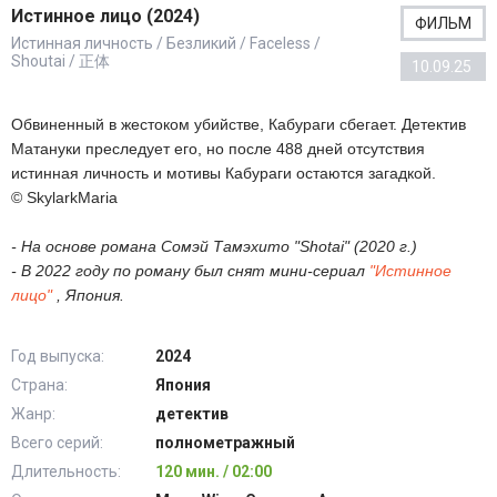
Истинное лицо (2024)
ФИЛЬМ
Истинная личность / Безликий / Faceless /
Shoutai / 正体
10.09.25
Обвиненный в жестоком убийстве, Кабураги сбегает. Детектив
Матануки преследует его, но после 488 дней отсутствия
истинная личность и мотивы Кабураги остаются загадкой.
© SkylarkMaria
- На основе романа Сомэй Тамэхито "Shotai" (2020 г.)
- В 2022 году по роману был снят мини-сериал
"Истинное
лицо"
, Япония.
Год выпуска:
2024
Страна:
Япония
Жанр:
детектив
Всего серий:
полнометражный
Длительность:
120 мин. / 02:00