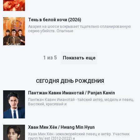
Тень в белой ночи (2026)
Авария на шоссе вскрывает тщательно спланированную
серию убийств. Опытные
1 из 5
Показать еще
СЕГОДНЯ ДЕНЬ РОЖДЕНИЯ
Пантжан Кавин Иманотай / Panjan Kawin
Пантжан Кавин Иманотай - тайский актер, модель и певец.
Высокий, красивый и
Хван Мин Хён / Hwang Min Hyun
Хван Мин Хён - южнокорейский певец и актёр. Участник
групп Nu'est (2012-2022) и