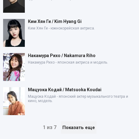
Ким Хян Ги / Kim Hyang Gi
Ким Хян Ги - южнокорейская актриса.
Накамура Рихо / Nakamura Riho
Накамура Рихо - японская актриса и модель.
Мацуока Кодай / Matsuoka Koudai
Мацуока Кодай - японский актер музыкального театра и
кино, модель.
1 из 7
Показать еще