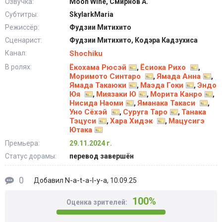
Озвучка:
Moon Wine, Смирнов А.
Субтитры:
SkylarkMaria
Режиссёр:
Фудзии Митихито
Сценарист:
Фудзии Митихито, Кодэра Кадзухиса
Канал:
Shochiku
В ролях:
Ёкохама Рюсэй
Ёсиока Рихо
,
,
Моримото Синтаро
Ямада Анна
,
,
Ямада Такаюки
Маэда Гоки
Эндо
,
,
Юя
Миязаки Ю
Морита Канро
,
,
,
Нисида Наоми
Яманака Такаси
,
,
Уно Сёхэй
Суруга Таро
Танака
,
,
Тэцуси
Хара Хидэк
Мацусигэ
,
,
Ютака
Премьера:
29.11.2024 г.
Статус дорамы:
перевод завершён
0
N-a-t-a-l-y-a
Добавил
, 10.09.25
100%
Оценка зрителей: