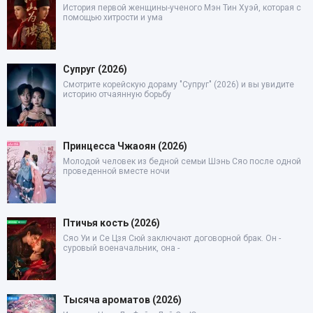
История первой женщины-ученого Мэн Тин Хуэй, которая с
помощью хитрости и ума
Супруг (2026)
Смотрите корейскую дораму "Супруг" (2026) и вы увидите
историю отчаянную борьбу
Принцесса Чжаоян (2026)
Молодой человек из бедной семьи Шэнь Сяо после одной
проведенной вместе ночи
Птичья кость (2026)
Сяо Уи и Се Цзя Сюй заключают договорной брак. Он -
суровый военачальник, она -
Тысяча ароматов (2026)