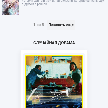
История Цзян Ли Фэй и Лэй Сю Юаня, которые связаны друг
с другом с ранней
1 из 5
Показать еще
СЛУЧАЙНАЯ ДОРАМА