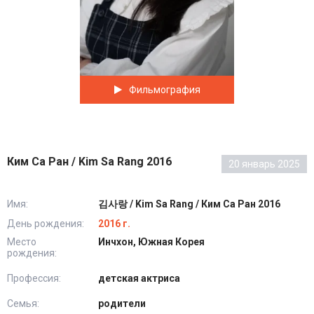
Фильмография
Ким Са Ран / Kim Sa Rang 2016
20 январь 2025
Имя:
김사랑 / Kim Sa Rang / Ким Са Ран 2016
День рождения:
2016 г.
Место
Инчхон, Южная Корея
рождения:
Профессия:
детская актриса
Семья:
родители