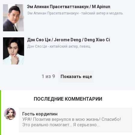
Эм Апинан Прасетваттанакун / M Apinun
Эм Апинан Прасетваттанакун - тайский актер и модель.
Дэн Сяо Ци / Jerome Deng / Deng Xiao Ci
Дэн Сяо Ци - китайский актер, певец.
1 из 9
Показать еще
ПОСЛЕДНИЕ КОММЕНТАРИИ
Гость кордипин
УРА! Позитив вернулся в мою жизнь! Спасибо!
Это реально помогает... Я серьезно....