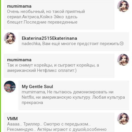
mumimama
Очень необычный, но такой приятный
сериал.Актриса,Койкэ Эйко здесь
блещет.Последние переведенные
Ekaterina2515Ekaterinana
nadechka, Вам ещё многое предстоит пережить😢
mumimama
Так и снимут корейцы, и сыграют корейцы, а
американский Нетфликс оплатит:)
My Gentle Soul
mumimama, Не пытаюсь демонизировать ни
Netflix, ни американскую культуру. Любая культура
прекрасна
VMM
Ааааа... Триллер... Смотрю с передыхом...
Рекомендую... Актёры играют с душой,особенно