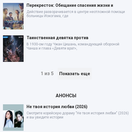
Перекресток: Обещание спасения жизни и
Действие разворачивается в центре неотложной помощи
больницы Иокогама, где
Таинственная девятка против
В 1930-ом году Чжан Цишань, командующий обороной
Чанша и глава «Девяти врат»,
1 из 5
Показать еще
АНОНСЫ
Не твоя история любви (2026)
Смотрите корейскую дораму "Не твоя история любви" (2026)
и вы увидите истории