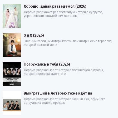
Хорошо, давай разведёмся (2026)
Дорама расскажет реалистичную историю супругов,
управляющих свадебным салоном,
S и X (2026)
Главный герой Симотори Итито - психиатр и секс-терапевт,
который каждый день
Погружаясь в тебя (2026)
Дорама рассказывает историю популярной актрисы,
которая после загадочного
Выигравший в лотерею тоже идёт на
Дорама рассказывает историю Кон Ын Тхэ, обычного
сотрудника отдела продаж,