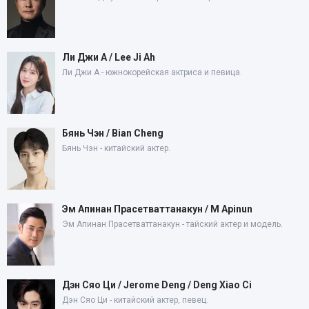
Ли Джи А / Lee Ji Ah
Ли Джи А - южнокорейская актриса и певица.
Бянь Чэн / Bian Cheng
Бянь Чэн - китайский актер.
Эм Апинан Прасетваттанакун / M Apinun
Эм Апинан Прасетваттанакун - тайский актер и модель.
Дэн Сяо Ци / Jerome Deng / Deng Xiao Ci
Дэн Сяо Ци - китайский актер, певец.