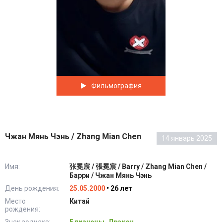
Фильмография
Чжан Мянь Чэнь / Zhang Mian Chen
14 январь 2025
Имя:
张冕宸 / 張冕宸 / Barry / Zhang Mian Chen /
Барри / Чжан Мянь Чэнь
День рождения:
25.05.2000
• 26 лет
Место
Китай
рождения: