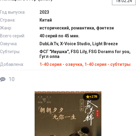
18.02.24
Год выпуска:
2023
Страна:
Китай
Жанр:
исторический, романтика, фэнтези
Всего серий:
40 серий по 45 мин.
Озвучка:
DubLikTv, X-Voice Studio, Light Breeze
Субтитры:
ФСГ "Ивушка", FSG Lily, FSG Dorams for you,
Гугл оппа
Добавлена:
1-40 серия - озвучка, 1-40 серия - субтитры
10
+278