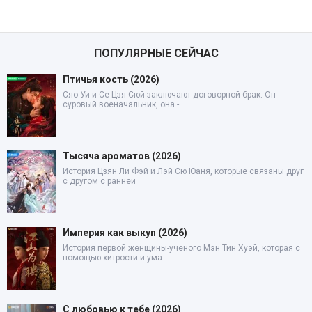
ПОПУЛЯРНЫЕ СЕЙЧАС
Птичья кость (2026)
Сяо Уи и Се Цзя Сюй заключают договорной брак. Он -
суровый военачальник, она -
Тысяча ароматов (2026)
История Цзян Ли Фэй и Лэй Сю Юаня, которые связаны друг
с другом с ранней
Империя как выкуп (2026)
История первой женщины-ученого Мэн Тин Хуэй, которая с
помощью хитрости и ума
С любовью к тебе (2026)