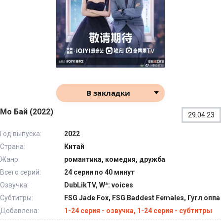
В закладки
Мо Бай (2022)
29.04.23
Год выпуска:
2022
Страна:
Китай
Жанр:
романтика, комедия, дружба
Всего серий:
24 серии по 40 минут
Озвучка:
DubLikTV, W³: voices
Субтитры:
FSG Jade Fox, FSG Baddest Females, Гугл оппа
Добавлена:
1-24 серия - озвучка, 1-24 серия - субтитры