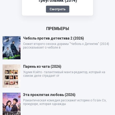
Треугольник (2014)
Смотреть
ПРЕМЬЕРЫ
Чеболь против детектива 2 (2026)
Сюжет второго сезона дорамы "Чеболь x Детектив" (2024)
рассказывает о чеболе в
Парень из чата (2026)
Уцуми Кэйто - талантливый манга-редактор, который на
самом деле страдает от
Эта проклятая любовь (2026)
Романтическая комедия расскажет историю о Го Ын Сэ,
прокуроре, которая однажды