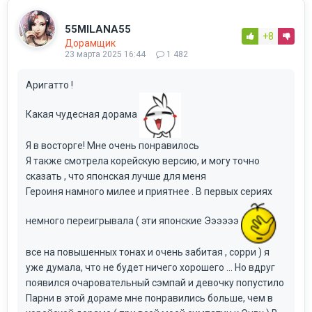
55MILANA55
+8
Дорамщик
23 марта 2025 16:44
1 482
Аригатто !
Какая чудесная дорама
Я в восторге! Мне очень понравилось
Я также смотрела корейскую версию, и могу точно
сказать , что японская лучше для меня
Героиня намного милее и приятнее . В первых сериях
немного переигрывала ( эти японские Ээээээ
все на повышенных тонах и очень забитая , сорри ) я
уже думала, что не будет ничего хорошего … Но вдруг
появился очаровательный сэмпай и девочку попустило
Парни в этой дораме мне понравились больше, чем в