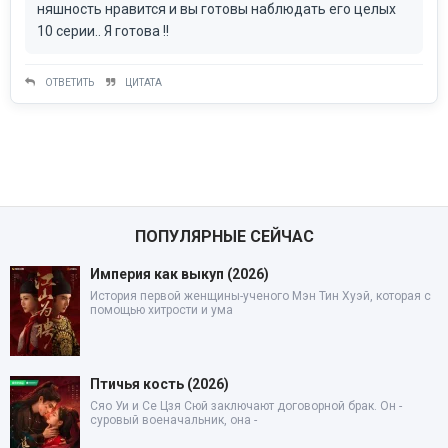
няшность нравится и вы готовы наблюдать его целых
10 серии.. Я готова !!
ОТВЕТИТЬ
ЦИТАТА
ПОПУЛЯРНЫЕ СЕЙЧАС
Империя как выкуп (2026)
История первой женщины-ученого Мэн Тин Хуэй, которая с
помощью хитрости и ума
Птичья кость (2026)
Сяо Уи и Се Цзя Сюй заключают договорной брак. Он -
суровый военачальник, она -