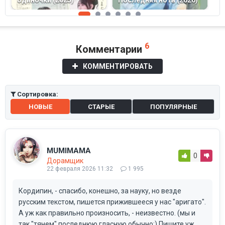
одиночки (2025)
Последняя нота (2026)
Т
6
Комментарии
КОММЕНТИРОВАТЬ
Сортировка:
НОВЫЕ
СТАРЫЕ
ПОПУЛЯРНЫЕ
MUMIMAMA
0
Дорамщик
22 февраля 2026 11:32
1 995
Кордипин, - спасибо, конешно, за науку, но везде
русским текстом, пишется прижившееся у нас "аригато".
А уж как правильно произносить, - неизвестно. (мы и
так "тянем" последнюю гласную обычно:) Пишите уж