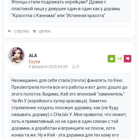
Японцы стали подражать корейцам? Драма с
пластикой лица у девушек один в один как у дорамы
"Красотка с Каннама" или "Истинная красота".
ОТВЕТИТЬ
ЦИТАТА
ALA
+4
Гости
8 февраля 2025 04:59
0
Неожиданно для себя стала (почти) фанатеть по Кею.
Пресмотрела почти все его работы и вот дело дошло до
этого полотна. Видимо, Кей это японский "заменитель"
Ча Ин У (корейского супер красавца). Заметно
стремление создать похожую дурамку, как (не буду
называть дораму) с CHа Ын У. Мне нравится, что сюжет,
хоть и примитивный, но не один в один слизан с той
дорамки, а доработан и впринципе не похож, хотя
конва та же. Ну и Кей - эта дорамка для тех кому его