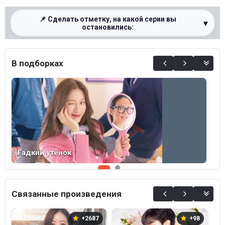
📌 Сделать отметку, на какой серии вы
▾
остановились:
0%
В подборках
Гадкий утёнок
В
Связанные произведения
В
+2687
+98