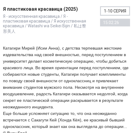
Я пластиковая красавица (2025)
1-10 СЕРИЯ
Я - искусственная красавица / Я -
пластиковая красавица / Я искусственная
15.02.26
красавица / Watashi wa Seikei Bijin / 私は整
形美人
Катагири Мирей (Исии Анна), с детства терпевшая жестокие
издевательства над своей внешностью, перед поступлением в
университет делает косметическую операцию, чтобы добиться
красивого лица. Во время ориентации перед поступлением, где
собираются новые студенты, Катагири получает комплименты
по поводу своей внешности от одноклассниц и привлекает
внимание студентов мужского пола. Несмотря на внутреннее
воодушевление, радость Катагири оказывается недолгой, когда
секрет ее пластической операции раскрывается в результате
неожиданного инцидента.
Еще больше усложняет ситуацию то, что она неожиданно
встречается с Сакагути Кей (Хонда Кёя), ее красивый бывший
одноклассник, который знает как она выглядела до операции...