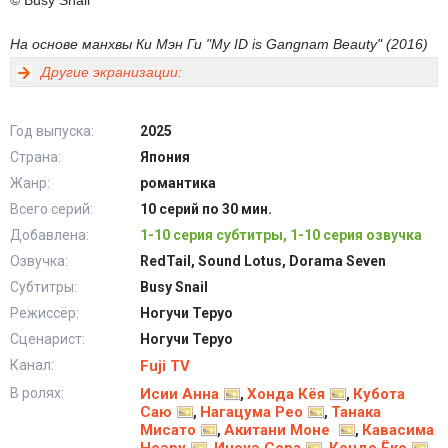
© Busy Snail
На основе манхвы Ки Мэн Ги "My ID is Gangnam Beauty" (2016)
Другие экранизации:
Год выпуска:
2025
Страна:
Япония
Жанр:
романтика
Всего серий:
10 серий по 30 мин.
Добавлена:
1-10 серия субтитры, 1-10 серия озвучка
Озвучка:
RedTail, Sound Lotus, Dorama Seven
Субтитры:
Busy Snail
Режиссёр:
Ногучи Теруо
Сценарист:
Ногучи Теруо
Канал:
Fuji TV
В ролях:
Исии Анна
Хонда Кёя
Кубота
,
,
Саю
Нагацума Рео
Танака
,
,
Мисато
Акитани Моне
Кавасима
,
,