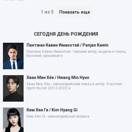
1 из 5
Показать еще
СЕГОДНЯ ДЕНЬ РОЖДЕНИЯ
Пантжан Кавин Иманотай / Panjan Kawin
Пантжан Кавин Иманотай - тайский актер, модель и певец.
Высокий, красивый и
Хван Мин Хён / Hwang Min Hyun
Хван Мин Хён - южнокорейский певец и актёр. Участник
групп Nu'est (2012-2022) и
Ким Хян Ги / Kim Hyang Gi
Ким Хян Ги - южнокорейская актриса.