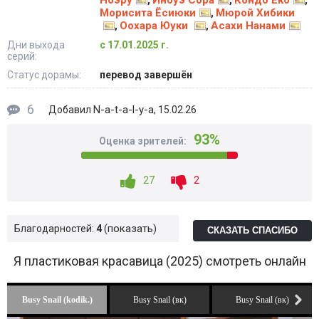
Ноэру
Иноуэ Сора
Кондо Ёко
,
,
,
Морисита Ёсиюки
Мюрой Хибики
,
Оохара Юуки
Асахи Нанами
,
,
Дни выхода
с 17.01.2025 г.
серий:
Статус дорамы:
перевод завершён
6
N-a-t-a-l-y-a
Добавил
, 15.02.26
93%
Оценка зрителей:
27
2
показать
Благодарностей:
4
СКАЗАТЬ СПАСИБО
Я пластиковая красавица (2025) смотреть онлайн
Busy Snail (kodik.)
Busy Snail (вк)
Busy Snail (вк)