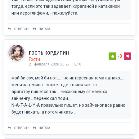
тогда, если это так задевает, хираганой и катаканой
или иероглифами, - пожалуйста.
ОТВЕТИТЬ
ЦИТАТА
ГОСТЬ КОРДИПИН
-3
Гости
21 февраля 2026 23:27
0
мэй би соу, мэй би нот.... , но интересная тема однако...
меня зацепило... может где-то или как-то...
аригатоу пишется так.... чихающему от нанюха
зайченгу... перенюхал поди...
N-A-T-A-L-Y-A правильно пишет. но зайченог все равно
будет нюхать, а потом чихать ...
ОТВЕТИТЬ
ЦИТАТА