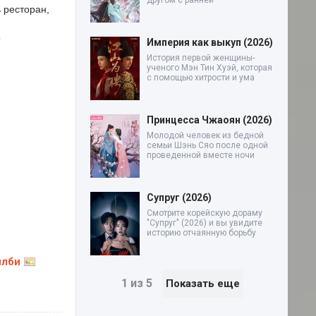
другом с ранней
ь ресторан,
?
Империя как выкуп (2026)
История первой женщины-
ученого Мэн Тин Хуэй, которая
с помощью хитрости и ума
Принцесса Чжаоян (2026)
Молодой человек из бедной
семьи Шэнь Сяо после одной
проведенной вместе ночи
Супруг (2026)
Смотрите корейскую дораму
"Супруг" (2026) и вы увидите
историю отчаянную борьбу
илби
1 из 5
Показать еще