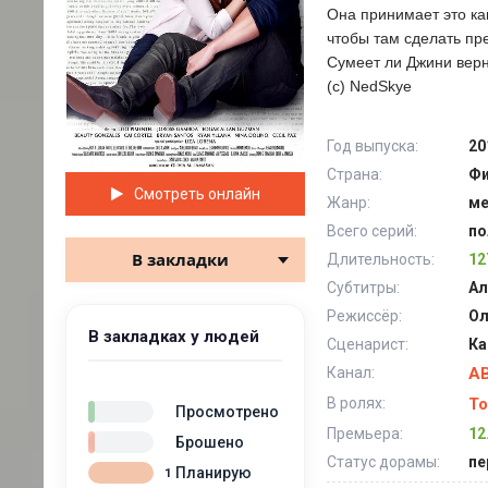
Она принимает это как
чтобы там сделать пр
Сумеет ли Джини верну
(с) NedSkye
Год выпуска:
20
Страна:
Фи
Смотреть онлайн
Жанр:
м
Всего серий:
по
В закладки
Длительность:
12
Субтитры:
Ал
Режиссёр:
Ол
В закладках у людей
Сценарист:
Ка
Канал:
AB
В ролях:
То
Просмотрено
Премьера:
12
Брошено
Статус дорамы:
пе
Планирую
1