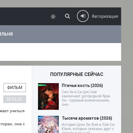
Авторизация
ИЛЬНЯ
ПОПУЛЯРНЫЕ СЕЙЧАС
Птичья кость (2026)
ФИЛЬМ
Сяо Уи и Се Цзя Сюй
заключают договорной брак.
26.02.25
Он - суровый военачальник,
она -
жает учиться
Тысяча ароматов (2026)
торан, она с
История Цзян Ли Фэй и Лэй Сю
Юаня, которые связаны друг с