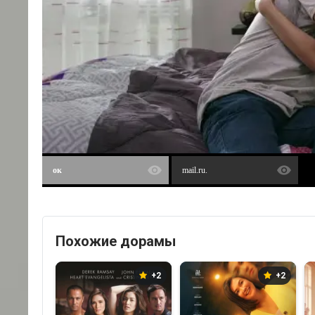
ок
mail.ru.
Похожие дорамы
+2
+2