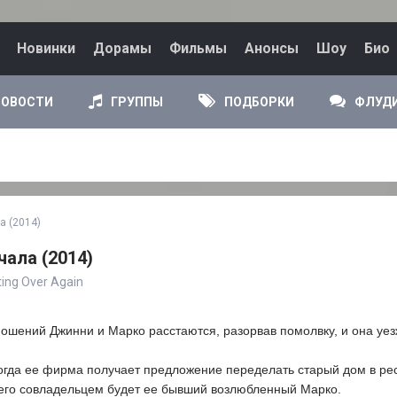
Новинки
Дорамы
Фильмы
Анонсы
Шоу
Био
НОВОСТИ
ГРУППЫ
ПОДБОРКИ
ФЛУД
а (2014)
чала (2014)
ing Over Again
ошений Джинни и Марко расстаются, разорвав помолвку, и она уез
когда ее фирма получает предложение переделать старый дом в рес
о его совладельцем будет ее бывший возлюбленный Марко.