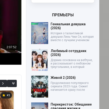
ПРЕМЬЕРЫ
Гениальная девушка
(2026)
История о талантливой
девушке Линь Чжи Ся, которая
вместе с лучшим учеником
Любимый сотрудник
(2026)
Дорама основана на вебтуне,
и рассказывает о любовном
треугольнике, в который
Живой 2 (2026)
Продолжение популярного
сериала 2023 года. Сюжет
начинается сразу после
+1
+1
0
Перекресток: Обещание
спасения жизни и