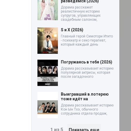
разведёмся (2026)
Дорама расскажет
реалистичную историю
супругов, управляющих
свадебным салоном,
S и X (2026)
Главный герой Симотори Итито
- психиатр и секс-терапевт,
который каждый день
Погружаясь в тебя (2026)
Дорама рассказывает историю
популярной актрисы, которая
после загадочного
Выигравший в лотерею
тоже идёт на
Дорама рассказывает историю
Кон Ын Тхэ, обычного
сотрудника отдела продаж,
1 из 5
Показать еще