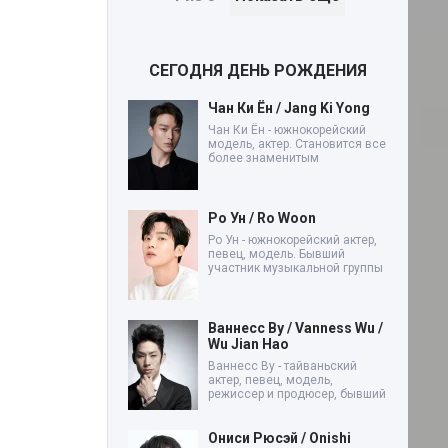
СЕГОДНЯ ДЕНЬ РОЖДЕНИЯ
Чан Ки Ён / Jang Ki Yong
Чан Ки Ён - южнокорейский
модель, актер. Становится все
более знаменитым
Ро Ун / Ro Woon
Ро Ун - южнокорейский актер,
певец, модель. Бывший
участник музыкальной группы
Ваннесс Ву / Vanness Wu /
Wu Jian Hao
Ваннесс Ву - тайваньский
актер, певец, модель,
режиссер и продюсер, бывший
Ониси Рюсэй / Onishi