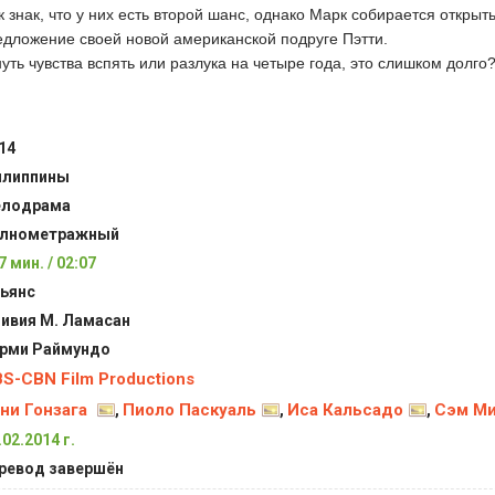
 знак, что у них есть второй шанс, однако Марк собирается открыт
едложение своей новой американской подруге Пэтти.
ть чувства вспять или разлука на четыре года, это слишком долго
14
липпины
елодрама
лнометражный
7 мин. / 02:07
ьянс
ивия М. Ламасан
рми Раймундо
S-CBN Film Productions
ни Гонзага
Пиоло Паскуаль
Иса Кальсадо
Сэм М
,
,
,
.02.2014 г.
ревод завершён