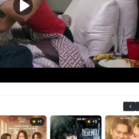
+1
+3