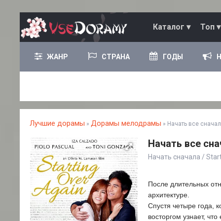
Каталог ▾
Топ ▾
ЖАНР
СТРАНА
ГОДЫ
Лучшие дорамы
Дорамы мелодрамы
»
» Начать все сначал
Начать все сна
Начать сначала / Start
После длительных отн
архитектуре.
Спустя четыре года, 
восторгом узнает, чт