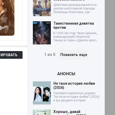
Действие разворачивается в
центре неотложной помощи
больницы Иокогама, где
Таинственная девятка
ь
Пока она не
Медсестра
Л
против
вспомнит (2026)
мёртвых (2026)
си
В 1930-ом году Чжан Цишань,
командующий обороной
Чанша и глава «Девяти врат»,
1 из 5
Показать еще
ИРОВАТЬ
АНОНСЫ
Не твоя история любви
(2026)
Смотрите корейскую дораму
"Не твоя история любви" (2026)
и вы увидите истории
Хорошо, давай