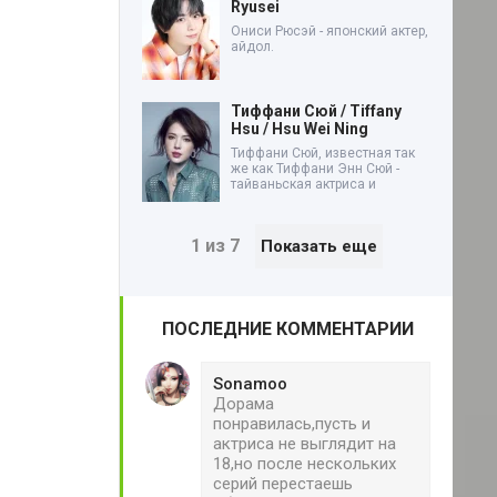
Ryusei
Ониси Рюсэй - японский актер,
айдол.
Тиффани Сюй / Tiffany
Hsu / Hsu Wei Ning
Тиффани Сюй, известная так
же как Тиффани Энн Сюй -
тайваньская актриса и
1 из 7
Показать еще
ПОСЛЕДНИЕ КОММЕНТАРИИ
Sonamoo
Дорама
понравилась,пусть и
актриса не выглядит на
18,но после нескольких
серий перестаешь