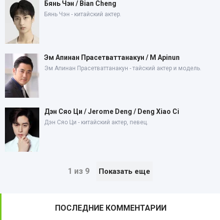
Бянь Чэн / Bian Cheng
Бянь Чэн - китайский актер.
Эм Апинан Прасетваттанакун / M Apinun
Эм Апинан Прасетваттанакун - тайский актер и модель.
Дэн Сяо Ци / Jerome Deng / Deng Xiao Ci
Дэн Сяо Ци - китайский актер, певец.
1 из 9
Показать еще
ПОСЛЕДНИЕ КОММЕНТАРИИ