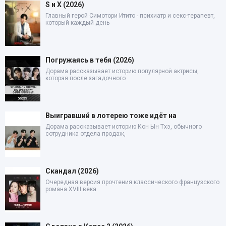
S и X (2026)
Главный герой Симотори Итито - психиатр и секс-терапевт,
который каждый день
Погружаясь в тебя (2026)
Дорама рассказывает историю популярной актрисы,
которая после загадочного
Выигравший в лотерею тоже идёт на
Дорама рассказывает историю Кон Ын Тхэ, обычного
сотрудника отдела продаж,
Скандал (2026)
Очередная версия прочтения классического французского
романа XVIII века