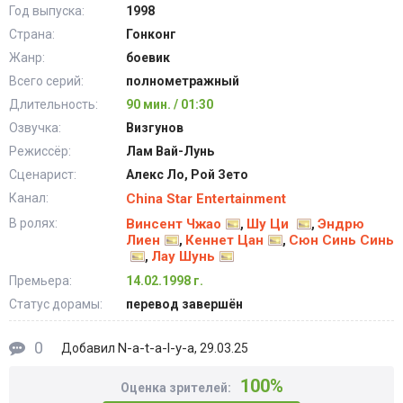
Год выпуска:
1998
Страна:
Гонконг
Жанр:
боевик
Всего серий:
полнометражный
Длительность:
90 мин. / 01:30
Озвучка:
Визгунов
Режиссёр:
Лам Вай-Лунь
Сценарист:
Алекс Ло, Рой Зето
Канал:
China Star Entertainment
В ролях:
Винсент Чжао
Шу Ци
Эндрю
,
,
Лиен
Кеннет Цан
Сюн Синь Синь
,
,
Лау Шунь
,
Премьера:
14.02.1998 г.
Статус дорамы:
перевод завершён
0
N-a-t-a-l-y-a
Добавил
, 29.03.25
100%
Оценка зрителей: