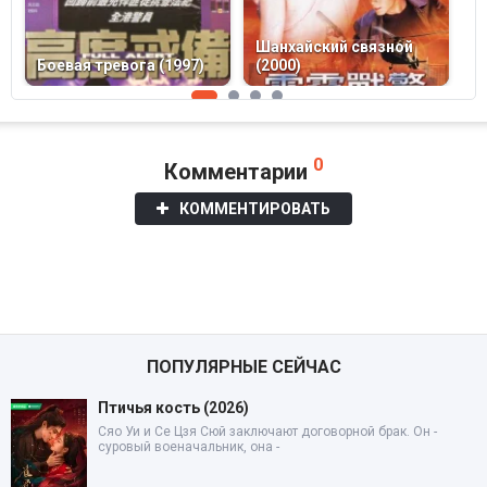
Шанхайский связной
С
Боевая тревога (1997)
(2000)
п
0
Комментарии
КОММЕНТИРОВАТЬ
ПОПУЛЯРНЫЕ СЕЙЧАС
Птичья кость (2026)
Сяо Уи и Се Цзя Сюй заключают договорной брак. Он -
суровый военачальник, она -