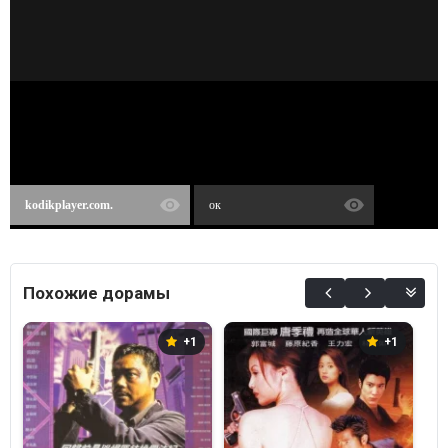
kodikplayer.com.
ок
Похожие дорамы
+1
+1