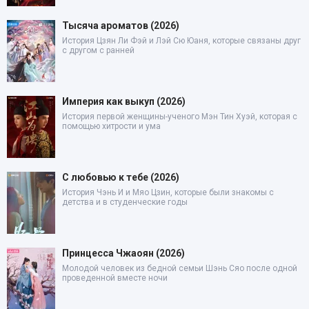
Тысяча ароматов (2026)
История Цзян Ли Фэй и Лэй Сю Юаня, которые связаны друг
с другом с ранней
Империя как выкуп (2026)
История первой женщины-ученого Мэн Тин Хуэй, которая с
помощью хитрости и ума
С любовью к тебе (2026)
История Чэнь И и Мяо Цзин, которые были знакомы с
детства и в студенческие годы
Принцесса Чжаоян (2026)
Молодой человек из бедной семьи Шэнь Сяо после одной
проведенной вместе ночи