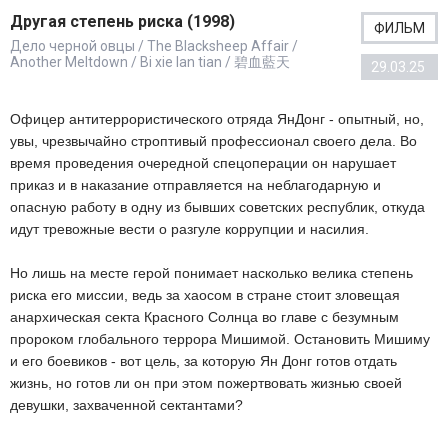
Другая степень риска (1998)
ФИЛЬМ
Дело черной овцы / The Blacksheep Affair /
Another Meltdown / Bi xie lan tian / 碧血藍天
29.03.25
Офицер антитеррористического отряда ЯнДонг - опытный, но,
увы, чрезвычайно строптивый профессионал своего дела. Во
время проведения очередной спецоперации он нарушает
приказ и в наказание отправляется на неблагодарную и
опасную работу в одну из бывших советских республик, откуда
идут тревожные вести о разгуле коррупции и насилия.
Но лишь на месте герой понимает насколько велика степень
риска его миссии, ведь за хаосом в стране стоит зловещая
анархическая секта Красного Солнца во главе с безумным
пророком глобального террора Мишимой. Остановить Мишиму
и его боевиков - вот цель, за которую Ян Донг готов отдать
жизнь, но готов ли он при этом пожертвовать жизнью своей
девушки, захваченной сектантами?