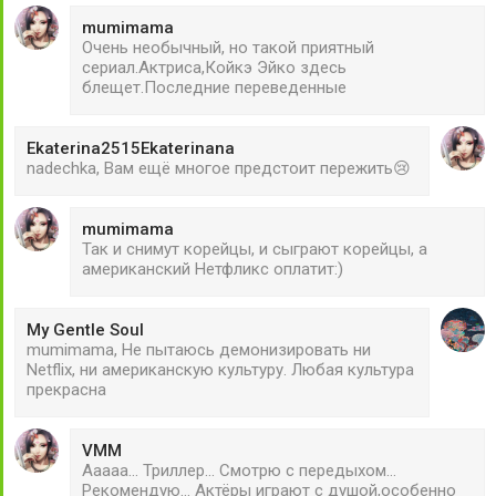
mumimama
Очень необычный, но такой приятный
сериал.Актриса,Койкэ Эйко здесь
блещет.Последние переведенные
Ekaterina2515Ekaterinana
nadechka, Вам ещё многое предстоит пережить😢
mumimama
Так и снимут корейцы, и сыграют корейцы, а
американский Нетфликс оплатит:)
My Gentle Soul
mumimama, Не пытаюсь демонизировать ни
Netflix, ни американскую культуру. Любая культура
прекрасна
VMM
Ааааа... Триллер... Смотрю с передыхом...
Рекомендую... Актёры играют с душой,особенно