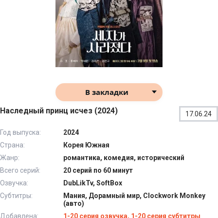
В закладки
Наследный принц исчез (2024)
17.06.24
Год выпуска:
2024
Страна:
Корея Южная
Жанр:
романтика, комедия, исторический
Всего серий:
20 серий по 60 минут
Озвучка:
DubLikTv, SoftBox
Субтитры:
Мания, Дорамный мир, Clockwork Monkey
(авто)
Добавлена:
1-20 серия озвучка, 1-20 серия субтитры