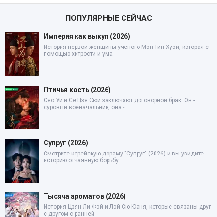
ПОПУЛЯРНЫЕ СЕЙЧАС
Империя как выкуп (2026)
История первой женщины-ученого Мэн Тин Хуэй, которая с
помощью хитрости и ума
Птичья кость (2026)
Сяо Уи и Се Цзя Сюй заключают договорной брак. Он -
суровый военачальник, она -
Супруг (2026)
Смотрите корейскую дораму "Супруг" (2026) и вы увидите
историю отчаянную борьбу
Тысяча ароматов (2026)
История Цзян Ли Фэй и Лэй Сю Юаня, которые связаны друг
с другом с ранней