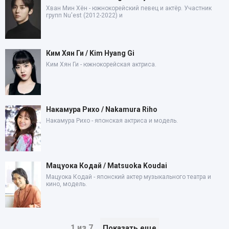
Хван Мин Хён - южнокорейский певец и актёр. Участник
групп Nu'est (2012-2022) и
Ким Хян Ги / Kim Hyang Gi
Ким Хян Ги - южнокорейская актриса.
Накамура Рихо / Nakamura Riho
Накамура Рихо - японская актриса и модель.
Мацуока Кодай / Matsuoka Koudai
Мацуока Кодай - японский актер музыкального театра и
кино, модель.
1 из 7
Показать еще