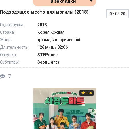
В закладки
Подходящее место для могилы (2018)
07.08.20
Год выпуска:
2018
Страна:
Корея Южная
Жанр:
драма, исторический
Длительность:
126 мин. / 02:06
Озвучка:
STEPonee
Субтитры:
SeouLights
7
+105