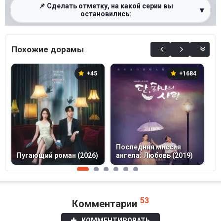
📌 Сделать отметку, на какой серии вы
▾
остановились:
0%
Похожие дорамы
+45
+1684
Последняя миссия
В
Пугающий роман (2026)
ангела: Любовь (2019)
о
53
Комментарии
КОММЕНТИРОВАТЬ