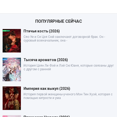
ПОПУЛЯРНЫЕ СЕЙЧАС
Птичья кость (2026)
Сяо Уи и Се Цзя Сюй заключают договорной брак. Он -
суровый военачальник, она -
Тысяча ароматов (2026)
История Цзян Ли Фэй и Лэй Сю Юаня, которые связаны друг
с другом с ранней
Империя как выкуп (2026)
История первой женщины-ученого Мэн Тин Хуэй, которая с
помощью хитрости и ума