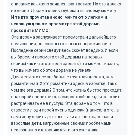
описание как жанр заявлен фантастика. Но это далеко
не верно. Дорама очень глубокая по своему сюжету.
И те кто,прочитав анонс, мечтают о легком и
непринужденном просмотре этой дорамы
проходите МИМО.
Эта дорама заслуживает просмотра и дальнейшего
осмысления, но если вы готовы к сопереживанию.
Последние серии сведут весь сюжет воедино. И если
вы бросили просмотр этой дорамы на первых
сериях(как и я это хотела сделать), то можно сказать,
что вы ничего об этой дораме не узнали.
Для меня это все же больше грустная дорама, чем
романтичная. Хотя романтики здесь в избытке. Так о
чем же эта дорама? О том, что жизнь быстро проходит,
она порой пролетает как скоростной поезд, и не стоит
растрачивать ее в пустую. Эта дорама о том, что в
старости люди порой очень одиноки (написала это , а
сама хочу верить , что все-таки это не так, но наши
взрослые дети, загруженные своими проблемами
неосознанно отстраняются- и это уже даже