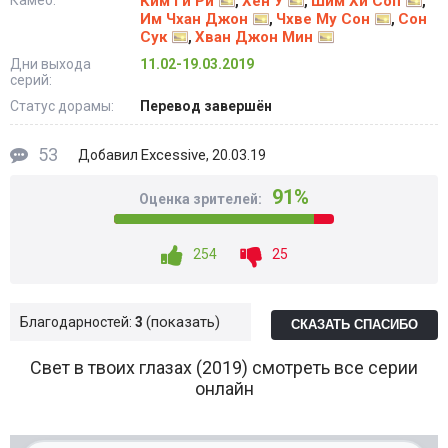
Камео:
Ким Ги Ри
Хён У
Шим Хи Соп
,
,
,
Им Чхан Джон
Чхве Му Сон
Сон
,
,
Сук
Хван Джон Мин
,
Дни выхода
11.02-19.03.2019
серий:
Статус дорамы:
Перевод завершён
53
Excessive
Добавил
, 20.03.19
91%
Оценка зрителей:
254
25
показать
Благодарностей:
3
СКАЗАТЬ СПАСИБО
Свет в твоих глазах (2019) смотреть все серии
онлайн