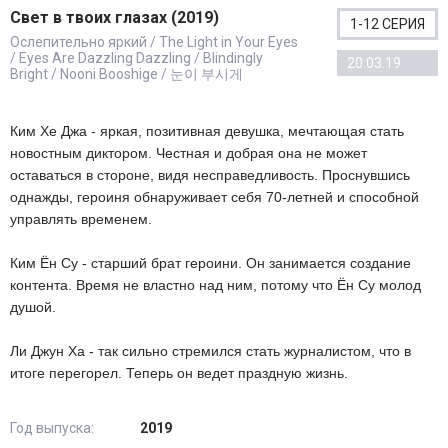
Свет в твоих глазах (2019)
1-12 СЕРИЯ
Ослепительно яркий / The Light in Your Eyes
/ Eyes Are Dazzling Dazzling / Blindingly
20.03.19
Bright / Nooni Booshige / 눈이 부시게
Ким Хе Джа - яркая, позитивная девушка, мечтающая стать
новостным диктором. Честная и добрая она не может
оставаться в стороне, видя несправедливость. Проснувшись
однажды, героиня обнаруживает себя 70-летней и способной
управлять временем.
Ким Ён Су - старший брат героини. Он занимается создание
контента. Время не властно над ним, потому что Ён Су молод
душой.
Ли Джyн Ха - так сильно стремился стать журналистом, что в
итоге перегорел. Теперь он ведет праздную жизнь.
Год выпуска:
2019