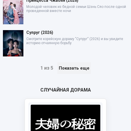
Принцесса Чжаоян (2026)
Молодой человек из бедной семьи Шэнь Сяо после одной
проведенной вместе ночи
Супруг (2026)
Смотрите корейскую дораму "Супруг" (2026) и вы увидите
историю отчаянную борьбу
1 из 5
Показать еще
СЛУЧАЙНАЯ ДОРАМА