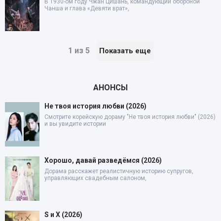
В 1930-ом году Чжан Цишань, командующий обороной
Чанша и глава «Девяти врат»,
1 из 5
Показать еще
АНОНСЫ
Не твоя история любви (2026)
Смотрите корейскую дораму "Не твоя история любви" (2026)
и вы увидите истории
Хорошо, давай разведёмся (2026)
Дорама расскажет реалистичную историю супругов,
управляющих свадебным салоном,
S и X (2026)