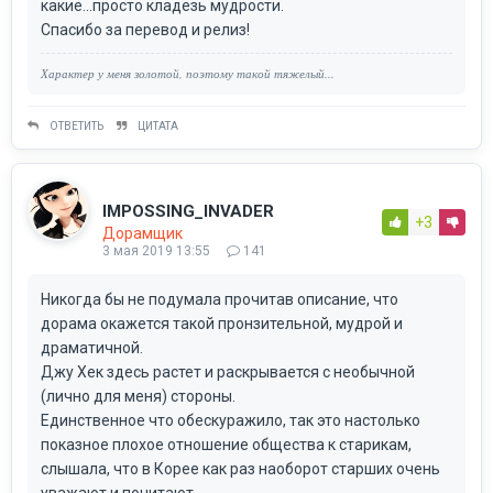
какие...просто кладезь мудрости.
Спасибо за перевод и релиз!
Характер у меня золотой, поэтому такой тяжелый...
ОТВЕТИТЬ
ЦИТАТА
IMPOSSING_INVADER
+3
Дорамщик
3 мая 2019 13:55
141
Никогда бы не подумала прочитав описание, что
дорама окажется такой пронзительной, мудрой и
драматичной.
Джу Хек здесь растет и раскрывается с необычной
(лично для меня) стороны.
Единственное что обескуражило, так это настолько
показное плохое отношение общества к старикам,
слышала, что в Корее как раз наоборот старших очень
уважают и почитают.