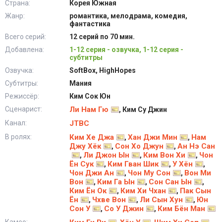
Страна:
Корея Южная
Жанр:
романтика, мелодрама, комедия,
фантастика
Всего серий:
12 серий по 70 мин.
Добавлена:
1-12 серия - озвучка, 1-12 серия -
субтитры
Озвучка:
SoftBox, HighHopes
Субтитры:
Мания
Режиссёр:
Ким Сок Юн
Сценарист:
Ли Нам Гю
, Ким Су Джин
Канал:
JTBC
В ролях:
Ким Хе Джа
Хан Джи Мин
Нам
,
,
Джу Хёк
Сон Хо Джун
Ан Нэ Сан
,
,
Ли Джон Ын
Ким Вон Хи
Чон
,
,
,
Ён Сук
Ким Гван Шик
У Хён
,
,
,
Чон Джи Ан
Чон Му Сон
Вон Ми
,
,
Вон
Ким Га Ын
Сон Сан Ын
,
,
,
Ким Ён Ок
Ким Хи Чхан
Пак Сын
,
,
Ён
Чхве Вон
Ли Сын Хун
Юн
,
,
,
Сон У
Со У Джин
Ким Бён Ман
,
,