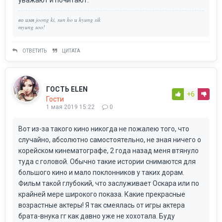
во имя joong ki, sun ho и hyung sik
myung soo!
ОТВЕТИТЬ
ЦИТАТА
ГОСТЬ ELEN
+6
Гости
1 мая 2019 15:22
0
Вот из-за такого кино никогда не пожалею того, что
случайно, абсолютно самостоятельно, не зная ничего о
корейском кинематографе, 2 года назад меня втянуло
туда с головой. Обычно такие истории снимаются для
большого кино и мало поклонников у таких дорам.
Фильм такой глубокий, что заслуживает Оскара или по
крайней мере широкого показа. Какие прекрасные
возрастные актеры! Я так смеялась от игры актера
брата-внука гг как давно уже не хохотала. Буду