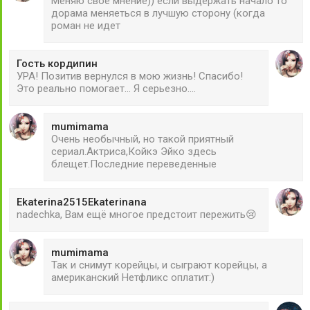
Меняю свое мнение)) если выдержать начало то
дорама меняеться в лучшую сторону (когда
роман не идет
Гость кордипин
УРА! Позитив вернулся в мою жизнь! Спасибо!
Это реально помогает... Я серьезно....
mumimama
Очень необычный, но такой приятный
сериал.Актриса,Койкэ Эйко здесь
блещет.Последние переведенные
Ekaterina2515Ekaterinana
nadechka, Вам ещё многое предстоит пережить😢
mumimama
Так и снимут корейцы, и сыграют корейцы, а
американский Нетфликс оплатит:)