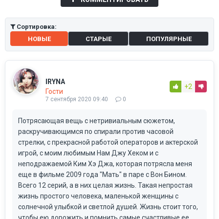
Сортировка:
НОВЫЕ
СТАРЫЕ
ПОПУЛЯРНЫЕ
IRYNA
+2
Гости
7 сентября 2020 09:40
0
Потрясающая вещь с нетривиальным сюжетом,
раскручивающимся по спирали против часовой
стрелки, с прекрасной работой операторов и актерской
игрой, с моим любимым Нам Джу Хеком и с
неподражаемой Ким Хэ Джа, которая потрясла меня
еще в фильме 2009 года "Мать" в паре с Вон Бином.
Всего 12 серий, а в них целая жизнь. Такая непростая
жизнь простого человека, маленькой женщины с
солнечной улыбкой и светлой душей. Жизнь стоит того,
чтобы ею дорожить и помнить самые счастливые ее