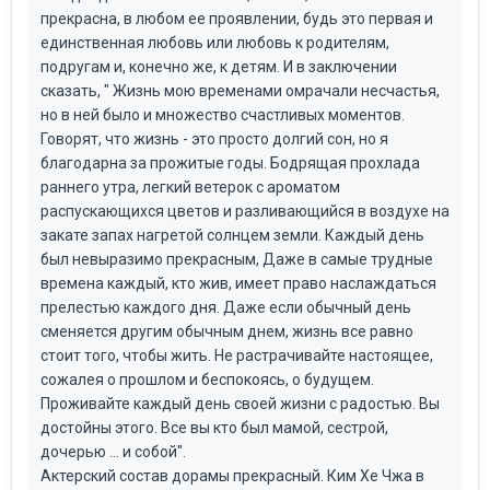
прекрасна, в любом ее проявлении, будь это первая и
единственная любовь или любовь к родителям,
подругам и, конечно же, к детям. И в заключении
сказать, " Жизнь мою временами омрачали несчастья,
но в ней было и множество счастливых моментов.
Говорят, что жизнь - это просто долгий сон, но я
благодарна за прожитые годы. Бодрящая прохлада
раннего утра, легкий ветерок с ароматом
распускающихся цветов и разливающийся в воздухе на
закате запах нагретой солнцем земли. Каждый день
был невыразимо прекрасным, Даже в самые трудные
времена каждый, кто жив, имеет право наслаждаться
прелестью каждого дня. Даже если обычный день
сменяется другим обычным днем, жизнь все равно
стоит того, чтобы жить. Не растрачивайте настоящее,
сожалея о прошлом и беспокоясь, о будущем.
Проживайте каждый день своей жизни с радостью. Вы
достойны этого. Все вы кто был мамой, сестрой,
дочерью … и собой".
Актерский состав дорамы прекрасный. Ким Хе Чжа в