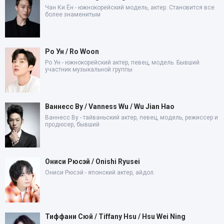
Чан Ки Ён - южнокорейский модель, актер. Становится все
более знаменитым
Ро Ун / Ro Woon
Ро Ун - южнокорейский актер, певец, модель. Бывший
участник музыкальной группы
Ваннесс Ву / Vanness Wu / Wu Jian Hao
Ваннесс Ву - тайваньский актер, певец, модель, режиссер и
продюсер, бывший
Ониси Рюсэй / Onishi Ryusei
Ониси Рюсэй - японский актер, айдол.
Тиффани Сюй / Tiffany Hsu / Hsu Wei Ning