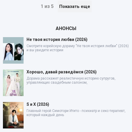
1 из 5
Показать еще
АНОНСЫ
Не твоя история любви (2026)
Смотрите корейскую дораму "Не твоя история любви" (2026)
и вы увидите истории
Хорошо, давай разведёмся (2026)
Дорама расскажет реалистичную историю супругов,
управляющих свадебным салоном,
S и X (2026)
Главный герой Симотори Итито - психиатр и секс-терапевт,
который каждый день