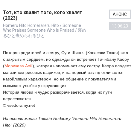
Тот, кто хвалит того, кого хвалят
АНОНС
(2023)
Homeru Hito Homerareru Hito / Someone
13.06.23
Who Praises Someone Who Is Praised / 褒め
るひと褒められるひと
Потеряв родителей и сестру, Суги Шинья (Кавасаки Такая) жил
с закрытым сердцем, но однажды он встречает Тачибану Каору
(
Морикава Аой
), которая напоминает ему сестру. Каора владеет
магазином рисовых шариков, и на первый взгляд отличается
назойливым характером, но её общение с покупателями
вызывает улыбки у окружающих.
История любви и чудес разворачивается, когда их пути
пересекаются.
© vsedoramy.net
На основе манги Такэда Нодзому "Homeru Hito Homerareru
Hito" (2020)