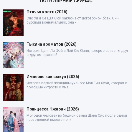
ПОПУЛЯРНЫЕ СЕЙЧАС
Птичья кость (2026)
Сяо Уи и Се Цзя Сюй заключают договорной брак. Он -
суровый военачальник, она -
Тысяча ароматов (2026)
История Цзян Ли Фэй и Лэй Сю Юаня, которые связаны друг
с другом с ранней
Империя как выкуп (2026)
История первой женщины-ученого Мэн Тин Хуэй, которая с
помощью хитрости и ума
Принцесса Чжаоян (2026)
Молодой человек из бедной семьи Шэнь Сяо после одной
проведенной вместе ночи