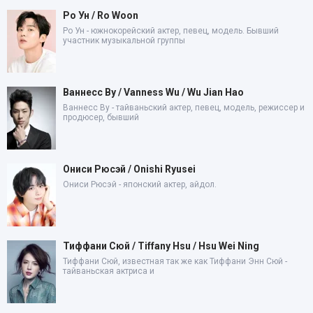
Ро Ун / Ro Woon
Ро Ун - южнокорейский актер, певец, модель. Бывший
участник музыкальной группы
Ваннесс Ву / Vanness Wu / Wu Jian Hao
Ваннесс Ву - тайваньский актер, певец, модель, режиссер и
продюсер, бывший
Ониси Рюсэй / Onishi Ryusei
Ониси Рюсэй - японский актер, айдол.
Тиффани Сюй / Tiffany Hsu / Hsu Wei Ning
Тиффани Сюй, известная так же как Тиффани Энн Сюй -
тайваньская актриса и