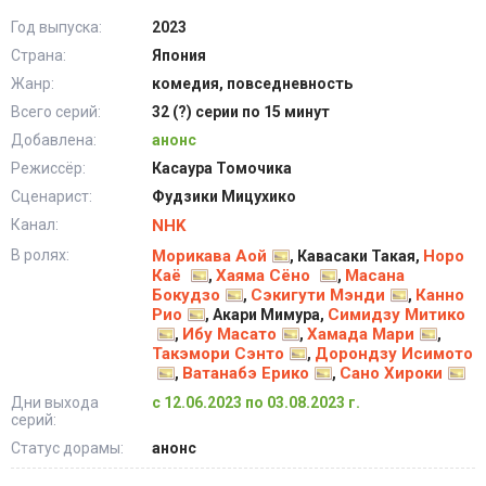
Год выпуска:
2023
Страна:
Япония
Жанр:
комедия, повседневность
Всего серий:
32 (?) серии по 15 минут
Добавлена:
анонс
Режиссёр:
Касаура Томочика
Сценарист:
Фудзики Мицухико
Канал:
NHK
В ролях:
Морикава Аой
Норо
, Кавасаки Такая,
Каё
Хаяма Сёно
Масана
,
,
Бокудзо
Сэкигути Мэнди
Канно
,
,
Рио
Симидзу Митико
, Акари Мимура,
Ибу Масато
Хамада Мари
,
,
,
Такэмори Сэнто
Дорондзу Исимото
,
Ватанабэ Ерико
Сано Хироки
,
,
Дни выхода
с 12.06.2023 по 03.08.2023 г.
серий:
Статус дорамы:
анонс