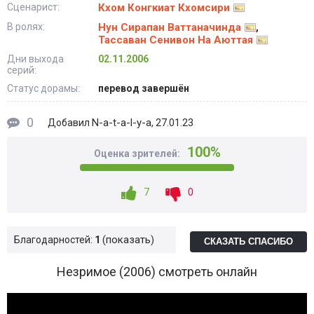
Сценарист:
Кхом Конгкиат Кхомсири
В ролях:
Нун Сирапан Ваттаначинда
,
Тассаван Сенивон На Аюттая
Дни выхода
02.11.2006
серий:
Статус дорамы:
перевод завершён
0
N-a-t-a-l-y-a
Добавил
, 27.01.23
100%
Оценка зрителей:
7
0
показать
Благодарностей:
1
СКАЗАТЬ СПАСИБО
Незримое (2006) смотреть онлайн