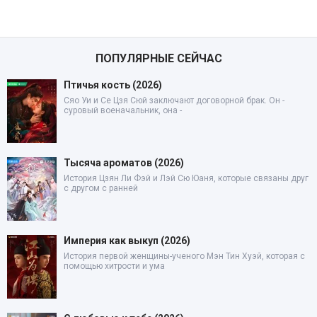
ПОПУЛЯРНЫЕ СЕЙЧАС
Птичья кость (2026)
Сяо Уи и Се Цзя Сюй заключают договорной брак. Он -
суровый военачальник, она -
Тысяча ароматов (2026)
История Цзян Ли Фэй и Лэй Сю Юаня, которые связаны друг
с другом с ранней
Империя как выкуп (2026)
История первой женщины-ученого Мэн Тин Хуэй, которая с
помощью хитрости и ума