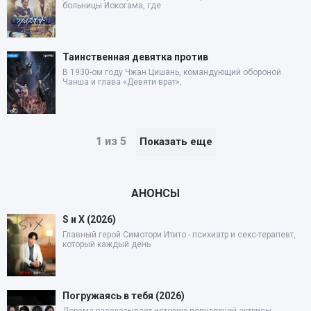
больницы Иокогама, где
Таинственная девятка против
В 1930-ом году Чжан Цишань, командующий обороной
Чанша и глава «Девяти врат»,
1 из 5
Показать еще
АНОНСЫ
S и X (2026)
Главный герой Симотори Итито - психиатр и секс-терапевт,
который каждый день
Погружаясь в тебя (2026)