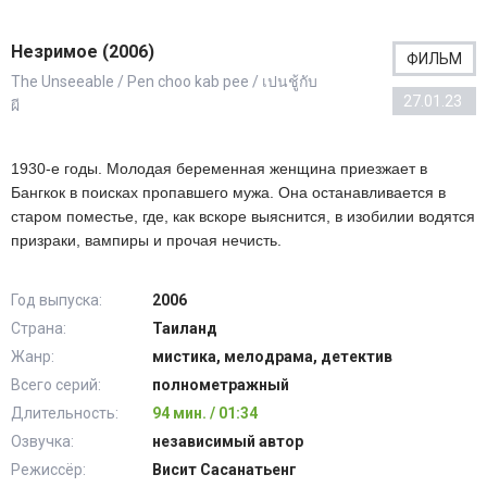
Незримое (2006)
ФИЛЬМ
The Unseeable / Pen choo kab pee / เปนชู้กับ
27.01.23
ผี
1930-е годы. Молодая беременная женщина приезжает в
Бангкок в поисках пропавшего мужа. Она останавливается в
старом поместье, где, как вскоре выяснится, в изобилии водятся
призраки, вампиры и прочая нечисть.
Год выпуска:
2006
Страна:
Таиланд
Жанр:
мистика, мелодрама, детектив
Всего серий:
полнометражный
Длительность:
94 мин. / 01:34
Озвучка:
независимый автор
Режиссёр:
Висит Сасанатьенг