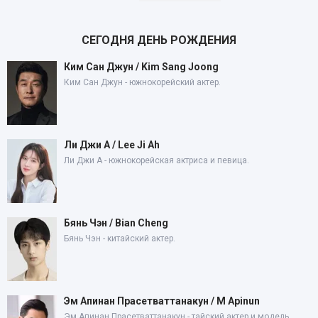
СЕГОДНЯ ДЕНЬ РОЖДЕНИЯ
Ким Сан Джун / Kim Sang Joong
Ким Сан Джун - южнокорейский актер.
Ли Джи А / Lee Ji Ah
Ли Джи А - южнокорейская актриса и певица.
Бянь Чэн / Bian Cheng
Бянь Чэн - китайский актер.
Эм Апинан Прасетваттанакун / M Apinun
Эм Апинан Прасетваттанакун - тайский актер и модель.