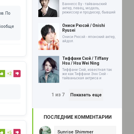
Ваннесс Ву - тайваньский
актер, певец, модель,
режиссер и продюсер, бывший
в. По
Ониси Рюсэй / Onishi
 Вообще
Ryusei
Ониси Рюсэй - японский актер,
айдол.
Тиффани Сюй / Tiffany
Hsu / Hsu Wei Ning
Тиффани Сюй, известная так
+2
же как Тиффани Энн Сюй -
тайваньская актриса и
1 из 7
Показать еще
ПОСЛЕДНИЕ КОММЕНТАРИИ
Sunrise Shimmer
+5