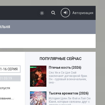
Авторизация
ИЛЬНЯ
ПОПУЛЯРНЫЕ СЕЙЧАС
Птичья кость (2026)
1-16 СЕРИЯ
Сяо Уи и Се Цзя Сюй
заключают договорной брак.
01.03.19
Он - суровый военачальник,
она -
спустя
Тысяча ароматов (2026)
ование...
История Цзян Ли Фэй и Лэй Сю
Юаня, которые связаны друг с