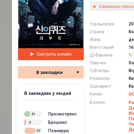
Связанные произ
Год выпуска:
20
Страна:
Ко
Жанр:
де
Всего серий:
16
Смотреть онлайн
Добавлена:
1-
Озвучка:
So
Субтитры:
Bi
В закладки
Режиссёр:
Ки
Сценарист:
Ка
В закладках у людей
Канал:
O
В ролях:
Рю
Д
Юн
Просмотрено
21
Пэ
Брошено
2
Чо
Д
Планирую
37