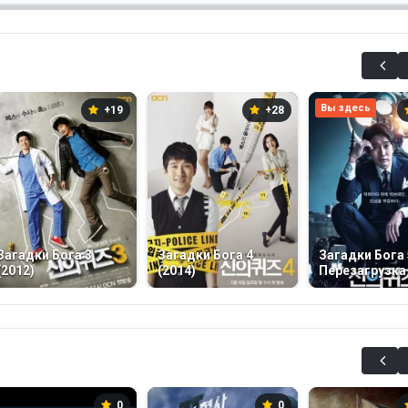
Вы здесь
+19
+28
Загадки Бога 3
Загадки Бога 4
Загадки Бога 
(2012)
(2014)
Перезагрузка 
0
0