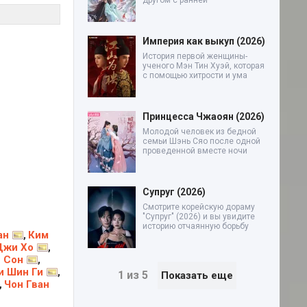
другом с ранней
Империя как выкуп (2026)
История первой женщины-
ученого Мэн Тин Хуэй, которая
с помощью хитрости и ума
Принцесса Чжаоян (2026)
Молодой человек из бедной
семьи Шэнь Сяо после одной
проведенной вместе ночи
Супруг (2026)
Смотрите корейскую дораму
"Супруг" (2026) и вы увидите
историю отчаянную борьбу
ан
Ким
,
Джи Хо
,
н Сон
,
и Шин Ги
,
1 из 5
Показать еще
Чон Гван
,