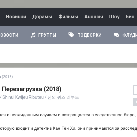
Новинки
Дорамы
Фильмы
Анонсы
Шоу
Био
НОВОСТИ
ГРУППЫ
ПОДБОРКИ
ФЛУД
а (2018)
: Перезагрузка (2018)
t / Shinui Kwijeu Ributeu / 신의 퀴즈 리부트
тся с неожиданным случаем и возвращается в следственное бюро, 
оторую входит и детектив Кан Гён Хи, они принимаются за расслед