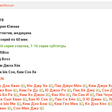
ведения:
18
рея Южная
тектив, медицина
 серий по 60 мин.
16 серия озвучка, 1-16 серия субтитры
ftBox
g Boss
м Джон Хёк
н Ын Сон, Ким Сон Хи
CN
 Док Хван
Юн Джу Хи
Пак Джун Мён
Ким Джун Х
,
,
,
жэ Вон
Ким Ги Ду
Ю Джон Рэ
Пак Хё Джу
Сон 
,
,
,
,
 Бо Ра
Ким Хо Джон
Кан Юн
Ли Сан И
Пак Чху
,
,
,
,
к Сын Хван
Кан Ю Сок
Пак Се Хён
О Ю Джин
Л
,
,
,
,
н Ын Ми
Ким Дон Бом
Ким Гён Мин
Ко Дон Хён
,
,
,
жин
Сон Мин Джэ
,