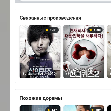
Связанные произведения
+261
+208
Загадки Бога 2
Загадки Бога (2010)
(2011)
Похожие дорамы
+47
+82