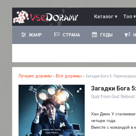
Каталог ▾
Топ ▾
ЖАНР
СТРАНА
ГОДЫ
Лучшие дорамы
Все дорамы
»
» Загадки Бога 5: Перезагрузк
Загадки Бога 5
Quiz from God: Reboo
Хан Джин У сталкивае
четыре года.
Вместе с командой в к