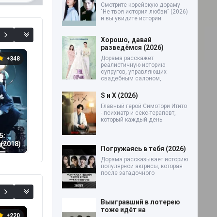
Смотрите корейскую дораму
"Не твоя история любви" (2026)
0%
и вы увидите истории
Хорошо, давай
разведёмся (2026)
Дорама расскажет
+348
реалистичную историю
супругов, управляющих
свадебным салоном,
S и X (2026)
Главный герой Симотори Итито
- психиатр и секс-терапевт,
который каждый день
5:
(2018)
Погружаясь в тебя (2026)
Дорама рассказывает историю
популярной актрисы, которая
после загадочного
Выигравший в лотерею
тоже идёт на
+220
0
+1930