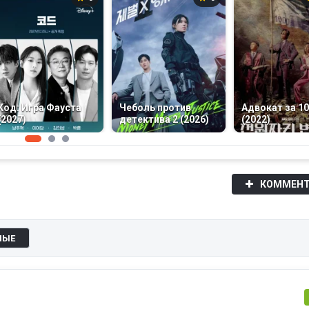
Код: Игра Фауста
Чеболь против
Адвокат за 10
(2027)
детектива 2 (2026)
(2022)
КОММЕНТ
НЫЕ