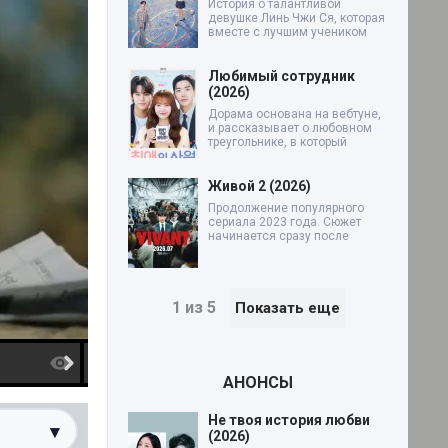
История о талантливой
девушке Линь Чжи Ся, которая
вместе с лучшим учеником
Любимый сотрудник
(2026)
Дорама основана на вебтуне,
и рассказывает о любовном
треугольнике, в который
Живой 2 (2026)
Продолжение популярного
сериала 2023 года. Сюжет
начинается сразу после
1 из 5
Показать еще
6 серия
7 серия
АНОНСЫ
Не твоя история любви
▾
(2026)