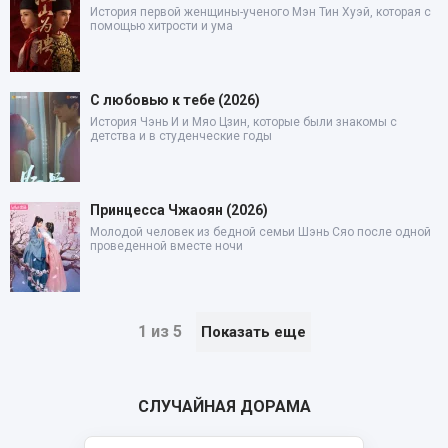
История первой женщины-ученого Мэн Тин Хуэй, которая с
помощью хитрости и ума
С любовью к тебе (2026)
История Чэнь И и Мяо Цзин, которые были знакомы с
детства и в студенческие годы
Принцесса Чжаоян (2026)
Молодой человек из бедной семьи Шэнь Сяо после одной
проведенной вместе ночи
1 из 5
Показать еще
СЛУЧАЙНАЯ ДОРАМА