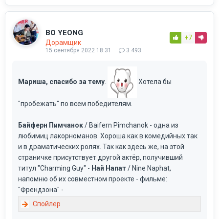
BO YEONG
+7
Дорамщик
15 сентября 2022 18:31
3 493
Мариша, спасибо за тему
.
Хотела бы
"пробежать" по всем победителям.
Байферн Пимчанок
/ Baifern Pimchanok - одна из
любимиц лакорноманов. Хороша как в комедийных так
и в драматических ролях. Так как здесь же, на этой
страничке присутствует другой актёр, получивший
титул "Charming Guy" -
Най Напат
/ Nine Naphat,
напомню об их совместном проекте - фильме:
"Френдзона" -