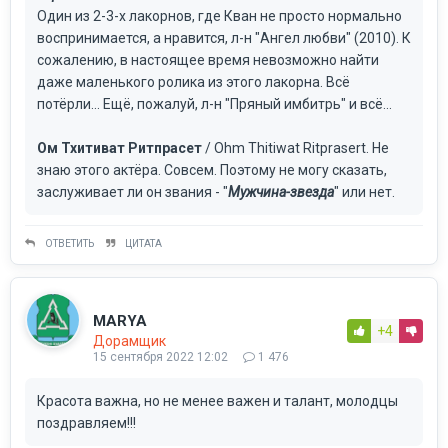
Один из 2-3-х лакорнов, где Кван не просто нормально
воспринимается, а нравится, л-н "Ангел любви" (2010). К
сожалению, в настоящее время невозможно найти
даже маленького ролика из этого лакорна. Всё
потёрли... Ещё, пожалуй, л-н "Пряный имбитрь" и всё...
Ом Тхитиват Ритпрасет
/ Ohm Thitiwat Ritprasert. Не
знаю этого актёра. Совсем. Поэтому не могу сказать,
заслуживает ли он звания - "
Мужчина-звезда
" или нет.
ОТВЕТИТЬ
ЦИТАТА
MARYA
+4
Дорамщик
15 сентября 2022 12:02
1 476
Красота важна, но не менее важен и талант, молодцы
поздравляем!!!