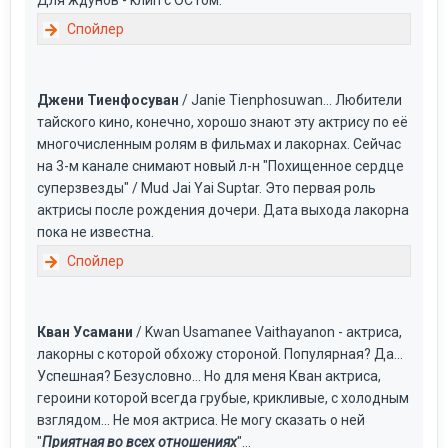
Для ждунов - клип с ОСТом:
Джени Тиенфосуван
/ Janie Tienphosuwan... Любители
тайского кино, конечно, хорошо знают эту актрису по её
многочисленным ролям в фильмах и лакорнах. Сейчас
на 3-м канале снимают новый л-н "Похищенное сердце
суперзвезды" / Mud Jai Yai Suptar. Это первая роль
актрисы после рождения дочери. Дата выхода лакорна
пока не известна.
Кван Усамани
/ Kwan Usamanee Vaithayanon - актриса,
лакорны с которой обхожу стороной. Популярная? Да...
Успешная? Безусловно... Но для меня Кван актриса,
героини которой всегда грубые, крикливые, с холодным
взглядом... Не моя актриса. Не могу сказать о ней
"
Приятная во всех отношениях
"...