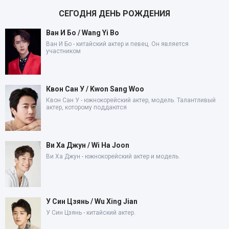
СЕГОДНЯ ДЕНЬ РОЖДЕНИЯ
Ван И Бо / Wang Yi Bo
Ван И Бо - китайский актер и певец. Он является
участником
Квон Сан У / Kwon Sang Woo
Квон Сан У - южнокорейский актер, модель. Талантливый
актер, которому поддаются
Ви Ха Джун / Wi Ha Joon
Ви Ха Джун - южнокорейский актер и модель.
У Син Цзянь / Wu Xing Jian
У Син Цзянь - китайский актер.