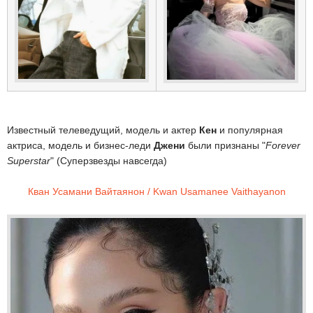
Известный телеведущий, модель и актер
Кен
и популярная
актриса, модель и бизнес-леди
Джени
были признаны "
Forever
Superstar
" (Суперзвезды навсегда)
Кван Усамани Вайтаянон / Kwan Usamanee Vaithayanon