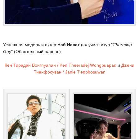
Успешная модель и актер
Най Напат
получил титул "
Charming
Guy
" (Обаятельный парень)
Кен Тирадей Вонгпуапан / Ken Theeradej Wongpuapan
и
Джени
Тиенфосуван / Janie Tienphosuwan