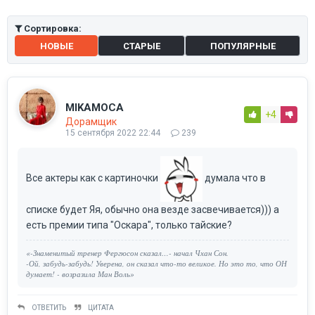
Сортировка:
НОВЫЕ
СТАРЫЕ
ПОПУЛЯРНЫЕ
MIKAMOCA
+4
Дорамщик
15 сентября 2022 22:44
239
Все актеры как с картиночки
думала что в
списке будет Яя, обычно она везде засвечивается))) а
есть премии типа "Оскара", только тайские?
«-Знаменитый тренер Фергюсон сказал…- начал Чхан Сон.
-Ой, забудь-забудь! Уверена, он сказал что-то великое. Но это то, что ОН
думает! - возразила Ман Воль»
ОТВЕТИТЬ
ЦИТАТА