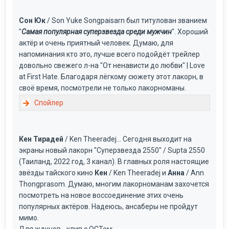
Сон Юк
/ Son Yuke Songpaisarn был титулован званием
"
Самая популярная суперзвезда среди мужчин
". Хороший
актёр и очень приятный человек. Думаю, для
напоминания кто это, лучше всего подойдёт трейлер
довольно свежего л-на "От ненависти до любви" | Love
at First Hate. Благодаря лёгкому сюжету этот лакорн, в
своё время, посмотрели не только лакорноманы.
Кен Тирадей
/ Ken Theeradej... Сегодня выходит на
экраны новый лакорн "Суперзвезда 2550" / Supta 2550
(Таиланд, 2022 год, 3 канал). В главных роля настоящие
звёзды тайского кино
Кен
/ Ken Theeradej и
Анна
/ Ann
Thongprasom. Думаю, многим лакорноманам захочется
посмотреть на новое воссоединение этих очень
популярных актёров. Надеюсь, ансаберы не пройдут
мимо.