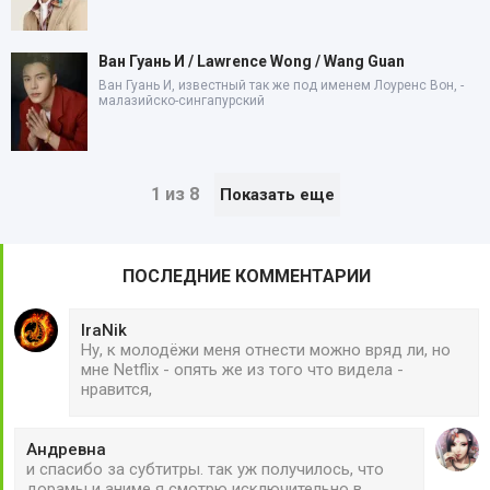
Ван Гуань И / Lawrence Wong / Wang Guan
Ван Гуань И, известный так же под именем Лоуренс Вон, -
малазийско-сингапурский
1 из 8
Показать еще
ПОСЛЕДНИЕ КОММЕНТАРИИ
IraNik
Ну, к молодёжи меня отнести можно вряд ли, но
мне Netflix - опять же из того что видела -
нравится,
Андревна
и спасибо за субтитры. так уж получилось, что
дорамы и аниме я смотрю исключительно в