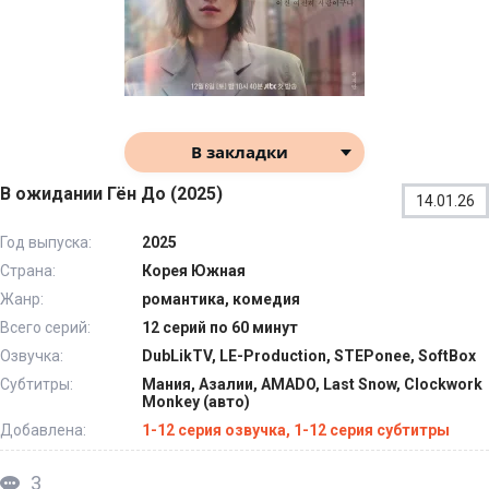
В закладки
В ожидании Гён До (2025)
14.01.26
Год выпуска:
2025
Страна:
Корея Южная
Жанр:
романтика, комедия
Всего серий:
12 серий по 60 минут
Озвучка:
DubLikTV, LE-Production, STEPonee, SoftBox
Субтитры:
Мания, Азалии, AMADO, Last Snow, Clockwork
Monkey (авто)
Добавлена:
1-12 серия озвучка, 1-12 серия субтитры
3