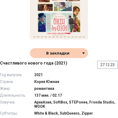
В закладки
Счастливого нового года (2021)
27.12.23
Год выпуска:
2021
Страна:
Корея Южная
Жанр:
романтика
Длительность:
137 мин. / 02:17
Озвучка:
АрхиАзия, SoftBox, STEPonee, Fronda Studio,
WOOK
Субтитры:
White & Black, SubQueens, Zipper