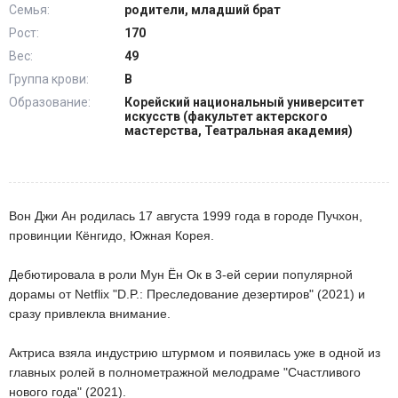
Семья:
родители, младший брат
Рост:
170
Вес:
49
Группа крови:
B
Образование:
Корейский национальный университет
искусств (факультет актерского
мастерства, Театральная академия)
Вон Джи Ан родилась 17 августа 1999 года в городе Пучхон,
провинции Кёнгидо, Южная Корея.
Дебютировала в роли Мун Ён Ок в 3-ей серии ​​​​популярной
дорамы от Netflix "D.P.: Преследование дезертиров" (2021) и
сразу привлекла внимание.
Актриса взяла индустрию штурмом и появилась уже в одной из
главных ролей в полнометражной мелодраме "Счастливого
нового года" (2021).