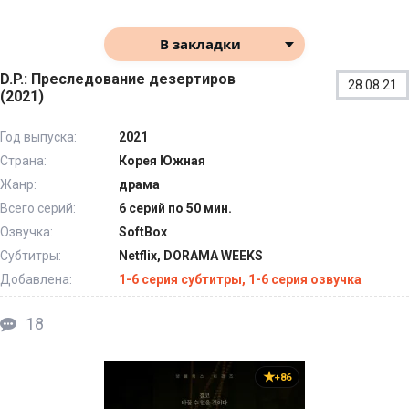
В закладки
D.P.: Преследование дезертиров
28.08.21
(2021)
Год выпуска:
2021
Страна:
Корея Южная
Жанр:
драма
Всего серий:
6 серий по 50 мин.
Озвучка:
SoftBox
Субтитры:
Netflix, DORAMA WEEKS
Добавлена:
1-6 серия субтитры, 1-6 серия озвучка
18
+86