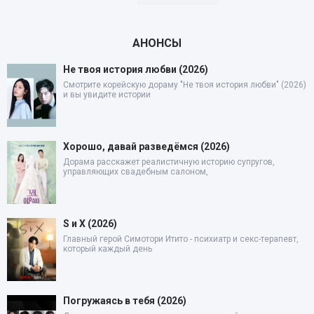
АНОНСЫ
Не твоя история любви (2026)
Смотрите корейскую дораму "Не твоя история любви" (2026)
и вы увидите истории
Хорошо, давай разведёмся (2026)
Дорама расскажет реалистичную историю супругов,
управляющих свадебным салоном,
S и X (2026)
Главный герой Симотори Итито - психиатр и секс-терапевт,
который каждый день
Погружаясь в тебя (2026)