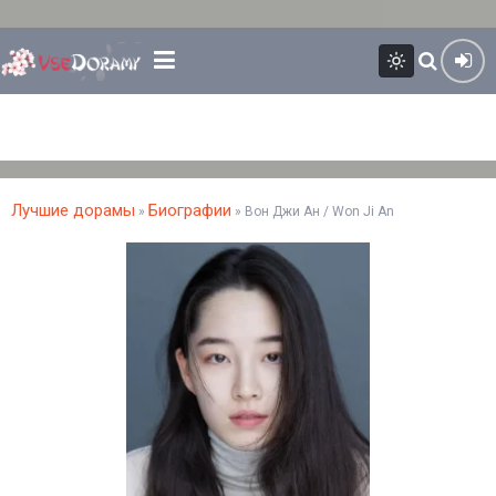
Лучшие дорамы
Биографии
»
» Вон Джи Ан / Won Ji An