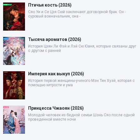
Птичья кость (2026)
Сяо Уи и Се Цзя Сюй заключают договорной брак. Он -
суровый военачальник, она -
Тысяча ароматов (2026)
История Цзян Ли Фэй и Лэй Сю Юаня, которые связаны друг
с другом с ранней
Империя как выкуп (2026)
История первой женщины-ученого Мэн Тин Хуэй, которая с
помощью хитрости и ума
Принцесса Чжаоян (2026)
Молодой человек из бедной семьи Шэнь Сяо после одной
проведенной вместе ночи