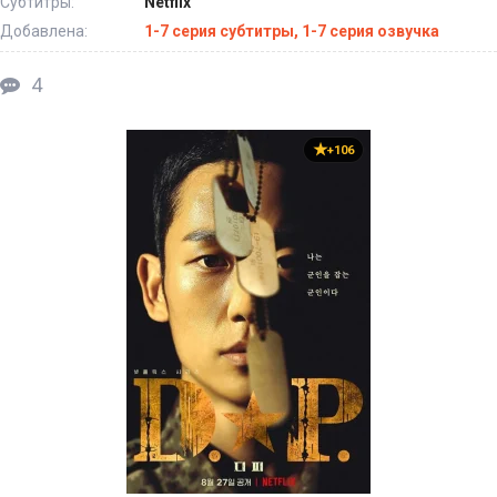
Субтитры:
Netflix
Добавлена:
1-7 серия субтитры, 1-7 серия озвучка
4
+106