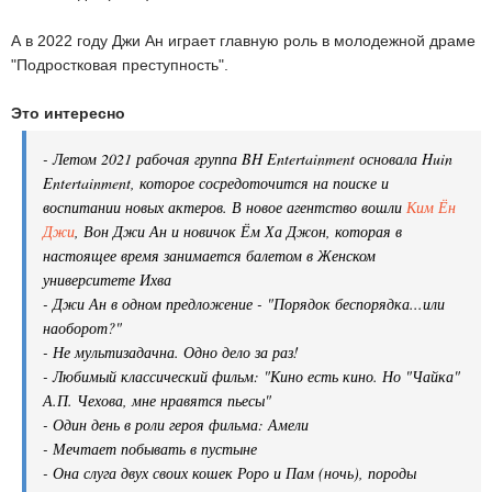
А в 2022 году Джи Ан играет главную роль в молодежной драме
"Подростковая преступность".
Это интересно
- Летом 2021 рабочая группа BH Entertainment основала Huin
Entertainment, которое сосредоточится на поиске и
воспитании новых актеров. В новое агентство вошли
Ким Ён
Джи
, Вон Джи Ан и новичок Ём Ха Джон, которая в
настоящее время занимается балетом в Женском
университете Ихва
- Джи Ан в одном предложение - "Порядок беспорядка...или
наоборот?"
- Не мультизадачна. Одно дело за раз!
- Любимый классический фильм: "Кино есть кино. Но "Чайка"
А.П. Чехова, мне нравятся пьесы"
- Один день в роли героя фильма: Амели
- Мечтает побывать в пустыне
- Она слуга двух своих кошек Роро и Пам (ночь), породы