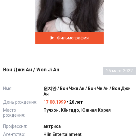
Фильмография
Вон Джи Ан / Won Ji An
25 март 2022
Имя:
원지안 / Вон Чжи Ан / Вон Чи Ан / Вон Джи
Ан
День рождения:
17.08.1999
• 26 лет
Место
Пучхон, Кёнгидо, Южная Корея
рождения:
Профессия:
актриса
Агентство:
Hiin Entertainment