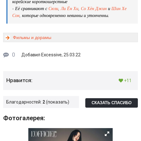
корейские короткошерстные
- Её сравнивают с
Сюзи
,
Ли Ён Хи
,
Со Хён Джин
и
Шин Хе
Сон
, которые одновременно невинны и утонченны.
Фильмы и дорамы
0
Excessive
Добавил
, 25.03.22
Нравится:
+11
показать
Благодарностей:
2
СКАЗАТЬ СПАСИБО
Фотогалерея: