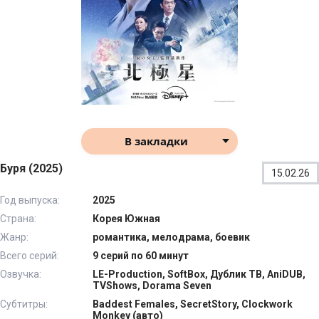
В закладки
Буря (2025)
15.02.26
Год выпуска:
2025
Страна:
Корея Южная
Жанр:
романтика, мелодрама, боевик
Всего серий:
9 серий по 60 минут
Озвучка:
LE-Production, SoftBox, Дублик ТВ, AniDUB,
TVShows, Dorama Seven
Субтитры:
Baddest Females, SecretStory, Clockwork
Monkey (авто)