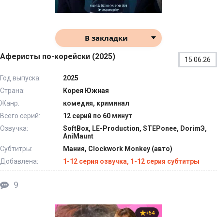
В закладки
Аферисты по-корейски (2025)
15.06.26
Год выпуска:
2025
Страна:
Корея Южная
Жанр:
комедия, криминал
Всего серий:
12 серий по 60 минут
Озвучка:
SoftBox, LE-Production, STEPonee, DorimЭ,
AniMaunt
Субтитры:
Мания, Clockwork Monkey (авто)
Добавлена:
1-12 серия озвучка, 1-12 серия субтитры
9
+54