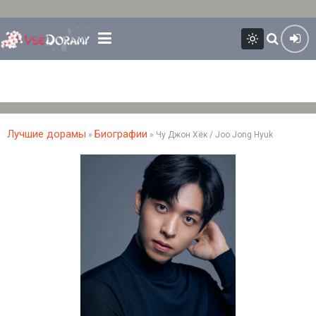
Лучшие дорамы
Биографии
»
» Чу Джон Хёк / Joo Jong Hyuk