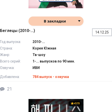
В закладки
Беглецы (2010-...)
14.12.25
Год выпуска:
2010-...
Страна:
Корея Южная
Жанр:
Тв-шоу
Всего серий:
1-... выпусков по 90 мин.
Озвучка:
ИВИ
Добавлена:
784 выпуск - озвучка
21
+515