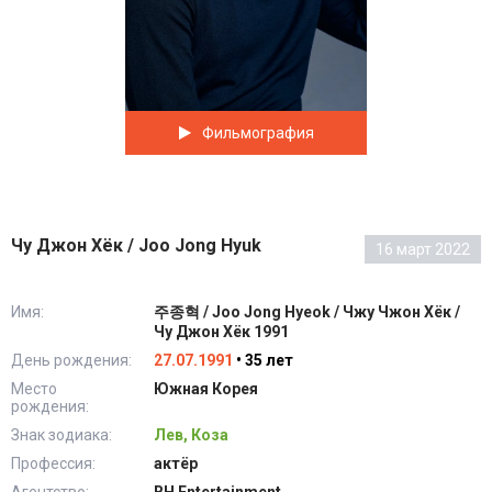
Фильмография
Чу Джон Хёк / Joo Jong Hyuk
16 март 2022
Имя:
주종혁 / Joo Jong Hyeok / Чжу Чжон Хёк /
Чу Джон Хёк 1991
День рождения:
27.07.1991
• 35 лет
Место
Южная Корея
рождения:
Знак зодиака:
Лев, Коза
Профессия:
актёр