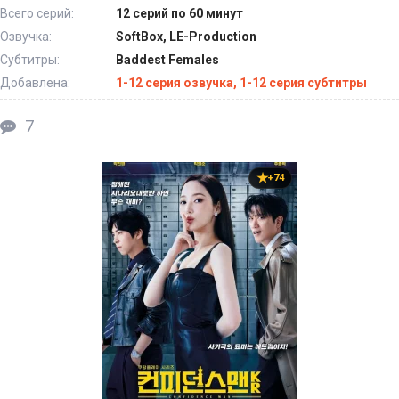
Всего серий:
12 серий по 60 минут
Озвучка:
SoftBox, LE-Production
Субтитры:
Baddest Females
Добавлена:
1-12 серия озвучка, 1-12 серия субтитры
7
+74