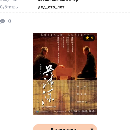
Субтитры:
дед_сто_лет
0
+4
В закладки