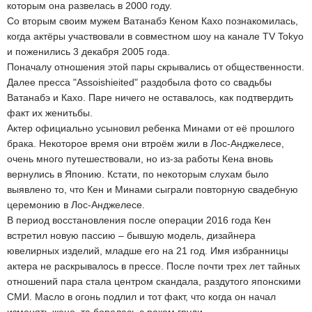
которым она развелась в 2000 году.
Со вторым своим мужем Ватанабэ Кеном Кахо познакомилась,
когда актёры участвовали в совместном шоу на канале TV Tokyo
и поженились 3 декабря 2005 года.
Поначалу отношения этой пары скрывались от общественности.
Далее пресса "Assoishieited" раздобыла фото со свадьбы
Ватанабэ и Кахо. Паре ничего не оставалось, как подтвердить
факт их женитьбы.
Актер официально усыновил ребенка Минами от её прошлого
брака. Некоторое время они втроём жили в Лос-Анджелесе,
очень много путешествовали, но из-за работы Кена вновь
вернулись в Японию. Кстати, по некоторым слухам было
выявлено то, что Кен и Минами сыграли повторную свадебную
церемонию в Лос-Анджелесе.
В период восстановления после операции 2016 года Кен
встретил новую пассию – бывшую модель, дизайнера
ювелирных изделий, младше его на 21 год. Имя избранницы
актера не раскрывалось в прессе. После почти трех лет тайных
отношений пара стала центром скандала, раздутого японскими
СМИ. Масло в огонь подлил и тот факт, что когда он начал