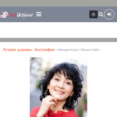
Лучшие дорамы
Биографии
»
» Минами Кахо / Minami Kaho