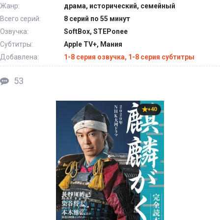
Жанр:
драма, исторический, семейный
Всего серий:
8 серий по 55 минут
Озвучка:
SoftBox, STEPonee
Субтитры:
Apple TV+, Мания
Добавлена:
1-8 серия озвучка, 1-8 серия субтитры
53
+40