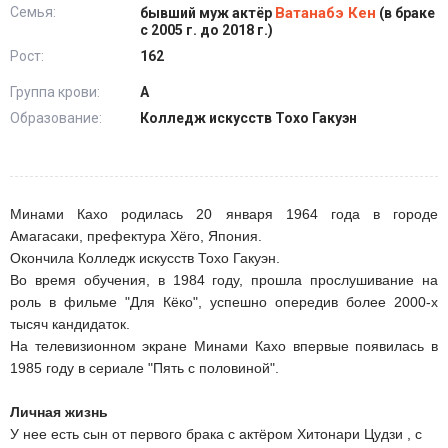
Семья:
Ватанабэ Кен
бывший муж актёр
(в браке
с 2005 г. до 2018 г.)
Рост:
162
Группа крови:
А
Образование:
Колледж искусств Тохо Гакуэн
Минами Кахо родилась 20 января 1964 года в городе
Амагасаки, префектура Хёго, Япония.
Окончила Колледж искусств Тохо Гакуэн.
Во время обучения, в 1984 году, прошла прослушивание на
роль в фильме "Для Кёко", успешно опередив более 2000-х
тысяч кандидаток.
На телевизионном экране Минами Кахо впервые появилась в
1985 году в сериале "Пять с половиной".
Личная жизнь
У нее есть сын от первого брака с актёром Хитонари Цудзи , с