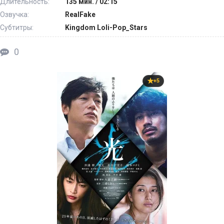
Длительность:
135 мин. / 02:15
Озвучка:
RealFake
Субтитры:
Kingdom Loli-Pop_Stars
0
+5