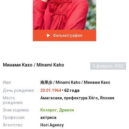
Фильмография
Минами Кахо / Minami Kaho
5 февраль 2022
Имя:
南果歩 / Minami Kaho / Минами Кахо
День рождения:
20.01.1964
• 62 года
Место
Амагасаки, префектура Хёго, Япония
рождения:
Знак зодиака:
Козерог, Дракон
Профессия:
актриса
Агентство:
Hori Agency