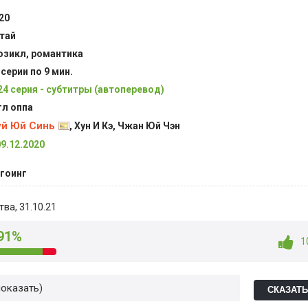
20
тай
зикл, романтика
 серии по 9 мин.
24 серия - субтитры (автоперевод)
гл оппа
й Юй Синь
, Хун И Кэ, Чжан Юй Чэн
09.12.2020
гоинг
тва
, 31.10.21
91%
1
показать
СКАЗАТ