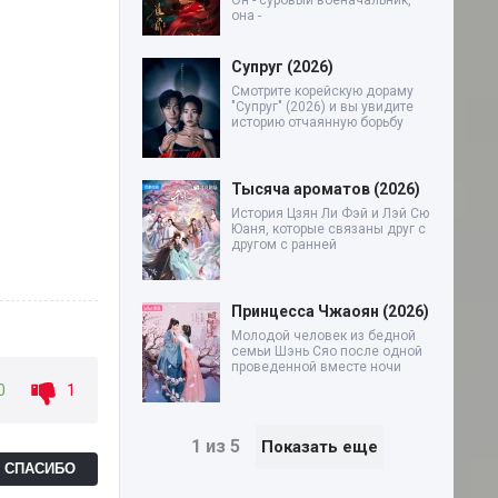
Он - суровый военачальник,
она -
Супруг (2026)
Смотрите корейскую дораму
"Супруг" (2026) и вы увидите
историю отчаянную борьбу
Тысяча ароматов (2026)
История Цзян Ли Фэй и Лэй Сю
Юаня, которые связаны друг с
другом с ранней
Принцесса Чжаоян (2026)
Молодой человек из бедной
семьи Шэнь Сяо после одной
проведенной вместе ночи
0
1
1 из 5
Показать еще
Ь СПАСИБО