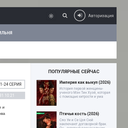
Авторизация
ИЛЬНЯ
ПОПУЛЯРНЫЕ СЕЙЧАС
Империя как выкуп (2026)
1-24 СЕРИЯ
История первой женщины-
ученого Мэн Тин Хуэй, которая
31.10.21
с помощью хитрости и ума
е и
ова
Птичья кость (2026)
Сяо Уи и Се Цзя Сюй
заключают договорной брак.