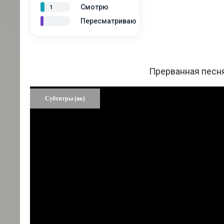
Смотрю
1
Пересматриваю
Прерванная песня
Субтитры (вк)