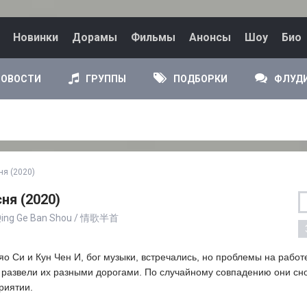
Новинки
Дорамы
Фильмы
Анонсы
Шоу
Био
НОВОСТИ
ГРУППЫ
ПОДБОРКИ
ФЛУД
ня (2020)
ня (2020)
/ Qing Ge Ban Shou / 情歌半首
о Си и Кун Чен И, бог музыки, встречались, но проблемы на работ
 развели их разными дорогами. По случайному совпадению они сн
риятии.