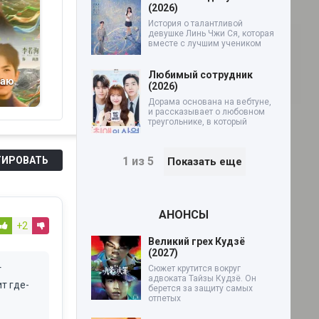
(2026)
История о талантливой
девушке Линь Чжи Ся, которая
вместе с лучшим учеником
Любимый сотрудник
раю
Директор Мо
Баллада о
С
(2026)
опекает жену, а она
парчовых одеждах
(2
Дорама основана на вебтуне,
ставит всех на
(2026)
и рассказывает о любовном
место (2026)
треугольнике, в который
ИРОВАТЬ
1 из 5
Показать еще
АНОНСЫ
+2
Великий грех Кудзё
(2027)
т
Сюжет крутится вокруг
адвоката Тайзы Кудзё. Он
т где-
берется за защиту самых
отпетых