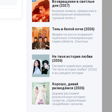
Возвращение в светлые
дни (2027)
Великая княжна, прекрасная и
избалованная вниманием,
суровый князь с
Тень в белой ночи (2026)
Авария на шоссе вскрывает
тщательно спланированную
серию убийств. Опытные
Не твоя история любви
(2026)
Смотрите корейскую дораму
"Не твоя история любви" (2026)
и вы увидите истории
Хорошо, давай
разведёмся (2026)
Дорама расскажет
реалистичную историю
супругов, управляющих
свадебным салоном,