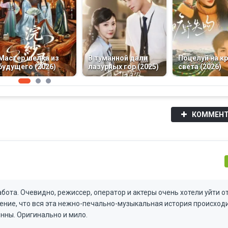
Мастер шелка из
В туманной дали
Поцелуй на к
будущего (2026)
лазурных гор (2025)
света (2026)
КОММЕНТ
бота. Очевидно, режиссер, оператор и актеры очень хотели уйти о
ение, что вся эта нежно-печально-музыкальная история происходи
енны. Оригинально и мило.