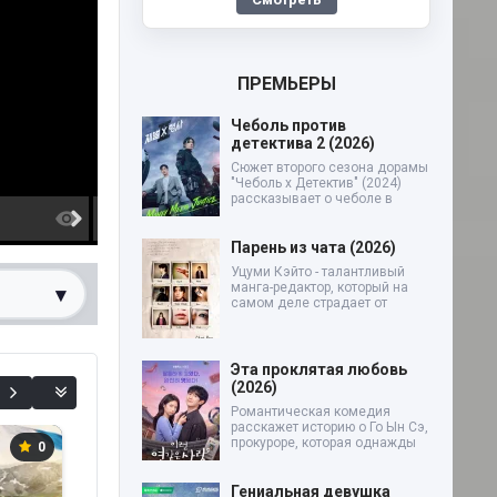
ПРЕМЬЕРЫ
Чеболь против
детектива 2 (2026)
Сюжет второго сезона дорамы
"Чеболь x Детектив" (2024)
рассказывает о чеболе в
11-12 серия
13-14 серия
Парень из чата (2026)
Уцуми Кэйто - талантливый
манга-редактор, который на
▾
самом деле страдает от
0%
Эта проклятая любовь
(2026)
Романтическая комедия
расскажет историю о Го Ын Сэ,
прокуроре, которая однажды
0
+4
+23
Гениальная девушка