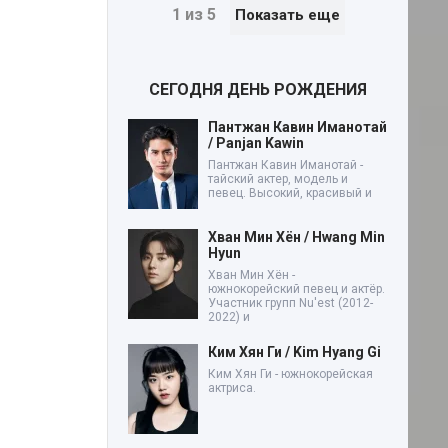
1 из 5
Показать еще
СЕГОДНЯ ДЕНЬ РОЖДЕНИЯ
Пантжан Кавин Иманотай
/ Panjan Kawin
Пантжан Кавин Иманотай -
тайский актер, модель и
певец. Высокий, красивый и
Хван Мин Хён / Hwang Min
Hyun
Хван Мин Хён -
южнокорейский певец и актёр.
Участник групп Nu'est (2012-
2022) и
Ким Хян Ги / Kim Hyang Gi
Ким Хян Ги - южнокорейская
актриса.