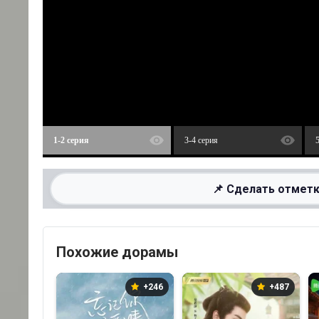
1-2 серия
3-4 серия
📌 Сделать отметк
Похожие дорамы
+246
+487