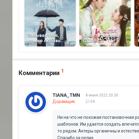
Забывая тебя,
Юность Чанъана
помню любовь
(2020)
(2020)
1
Комментарии
TIANA_TMN
8 июня 2022 20:30
Дорамщик
54
Ни на что не похожая постановочная ра
шаблонов. Им удается создать впечатл
то рядом. Актеры органичны и естеств
Спасибо за релиз.