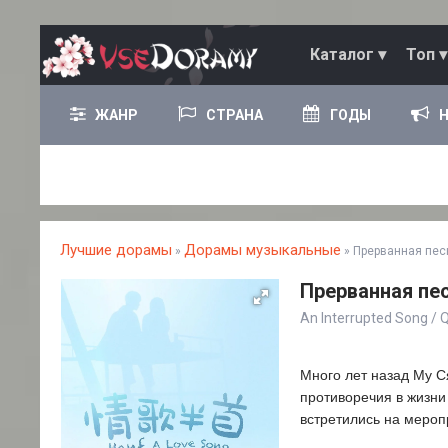
Каталог ▾
Топ ▾
ЖАНР
СТРАНА
ГОДЫ
Лучшие дорамы
Дорамы музыкальные
»
» Прерванная пес
Прерванная пес
An Interrupted Song 
Много лет назад Му Ся
противоречия в жизни
встретились на мероп