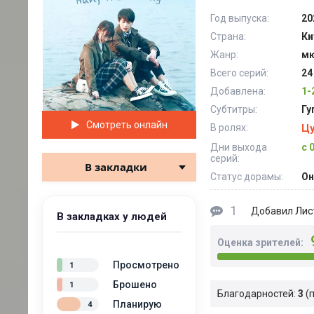
Год выпуска:
20
Страна:
Ки
Жанр:
мю
Всего серий:
24
Добавлена:
1-
Субтитры:
Гу
Смотреть онлайн
В ролях:
Цу
Дни выхода
с 
серий:
В закладки
Статус дорамы:
Он
1
Лис
Добавил
В закладках у людей
Оценка зрителей:
Просмотрено
1
Брошено
1
Благодарностей:
3
Планирую
4