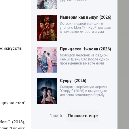
другом с ранней
Империя как выкуп (2026)
История первой женщины-
ученого Мэн Тин Хуэй, которая
с помощью хитрости и ума
ж искусств
Принцесса Чжаоян (2026)
Молодой человек из бедной
семьи Шэнь Сяо после одной
проведенной вместе ночи
Супруг (2026)
Смотрите корейскую дораму
"Супруг" (2026) и вы увидите
историю отчаянную борьбу
ющий на стол"
1 из 5
Показать еще
овь" (2018),
ллер "Гипноз"