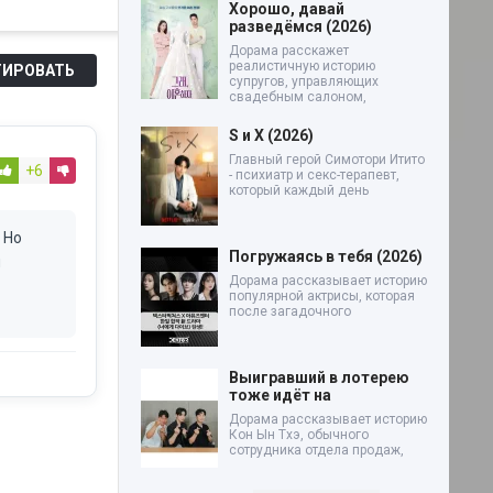
Хорошо, давай
разведёмся (2026)
Дорама расскажет
реалистичную историю
ИРОВАТЬ
супругов, управляющих
свадебным салоном,
S и X (2026)
Главный герой Симотори Итито
+6
- психиатр и секс-терапевт,
который каждый день
 Но
Погружаясь в тебя (2026)
я
Дорама рассказывает историю
популярной актрисы, которая
после загадочного
Выигравший в лотерею
тоже идёт на
Дорама рассказывает историю
Кон Ын Тхэ, обычного
сотрудника отдела продаж,