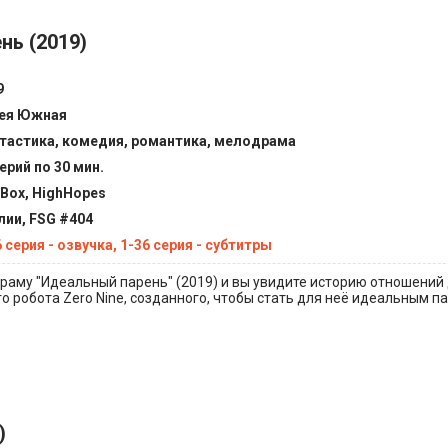
нь (2019)
9
ея Южная
тастика, комедия, романтика, мелодрама
ерий по 30 мин.
tBox, HighHopes
лии, FSG #404
 серия - озвучка, 1-36 серия - субтитры
раму "Идеальный парень" (2019) и вы увидите историю отношений
 робота Zero Nine, созданного, чтобы стать для неё идеальным п
)