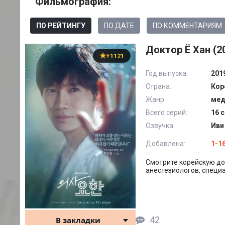
Фильмография:
ПО РЕЙТИНГУ
ПО ДАТЕ
ПО КОММЕНТАРИЯМ
Доктор Ё Хан (2
+1121
Год выпуска:
201
Страна:
Кор
Жанр:
мед
Всего серий:
16 с
Озвучка:
Иви
Добавлена:
1-1
Смотрите корейскую до
анестезиологов, специ
42
В закладки