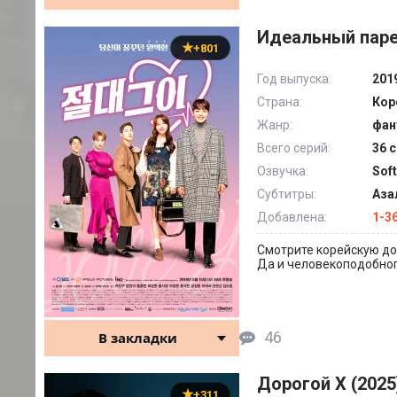
Идеальный паре
+801
Год выпуска:
201
Страна:
Кор
Жанр:
фан
Всего серий:
36 с
Озвучка:
Sof
Субтитры:
Аза
Добавлена:
1-36
Смотрите корейскую до
Да и человекоподобного
46
В закладки
Дорогой X (2025
+311