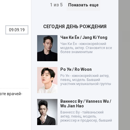
1 из 5
Показать еще
СЕГОДНЯ ДЕНЬ РОЖДЕНИЯ
09.09.19
Чан Ки Ён / Jang Ki Yong
Чан Ки Ён - южнокорейский
модель, актер. Становится все
более знаменитым
Ро Ун / Ro Woon
Ро Ун - южнокорейский актер,
певец, модель. Бывший
участник музыкальной группы
оте врачей-
Ваннесс Ву / Vanness Wu /
Wu Jian Hao
Ваннесс Ву - тайваньский
актер, певец, модель,
режиссер и продюсер, бывший