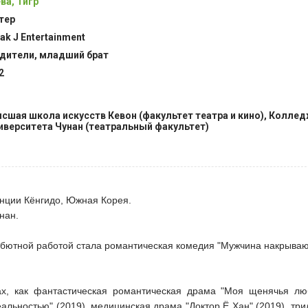
ва, Тигр
тер
ak J Entertainment
дители, младший брат
2
сшая школа искусств Кевон (факультет театра и кино), Коллед
иверситета Чунан (театральный факультет)
инции Кёнгидо, Южная Корея.
нан.
дебютной работой стала романтическая комедия "Мужчина накрыва
ах, как фантастическая романтическая драма "Моя щенячья люб
льностью" (2019), медицинская драма "Доктор Ё Хан" (2019), три