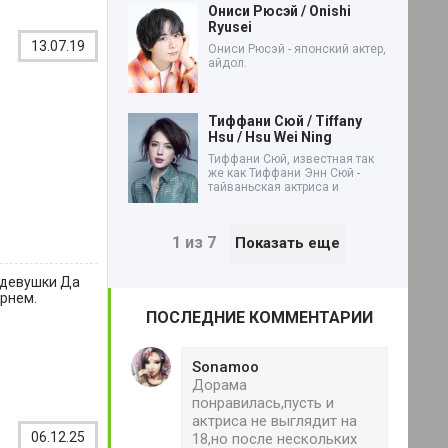
Ониси Рюсэй / Onishi
Ryusei
13.07.19
Ониси Рюсэй - японский актер,
айдол.
Тиффани Сюй / Tiffany
Hsu / Hsu Wei Ning
Тиффани Сюй, известная так
же как Тиффани Энн Сюй -
тайваньская актриса и
1 из 7
Показать еще
 девушки Да
арнем.
ПОСЛЕДНИЕ КОММЕНТАРИИ
Sonamoo
Дорама
понравилась,пусть и
актриса не выглядит на
06.12.25
18,но после нескольких