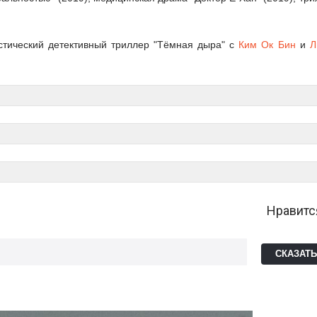
стический детективный триллер "Тёмная дыра" с
Ким Ок Бин
и
Л
Нравитс
СКАЗАТ