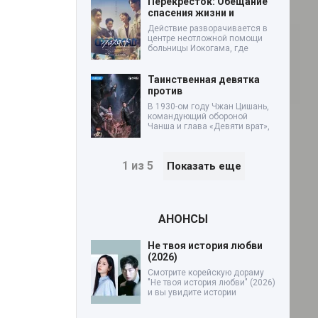
Перекресток: Обещание
спасения жизни и
Действие разворачивается в
центре неотложной помощи
больницы Иокогама, где
Таинственная девятка
против
В 1930-ом году Чжан Цишань,
командующий обороной
Чанша и глава «Девяти врат»,
1 из 5
Показать еще
АНОНСЫ
Не твоя история любви
(2026)
Смотрите корейскую дораму
"Не твоя история любви" (2026)
и вы увидите истории