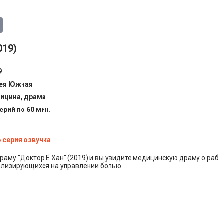
019)
9
ея Южная
ицина, драма
ерий по 60 мин.
6 серия озвучка
раму "Доктор Ё Хан" (2019) и вы увидите медицинскую драму о раб
ализирующихся на управлении болью.