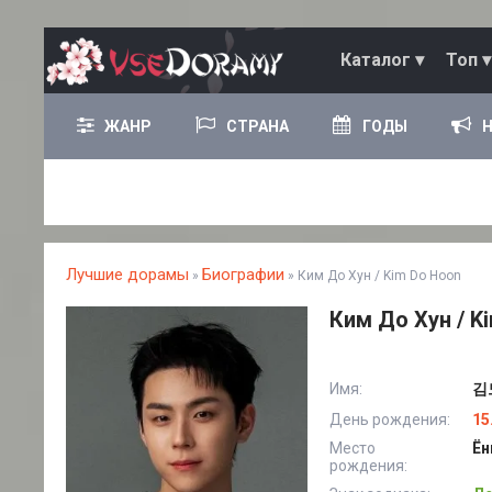
Каталог ▾
Топ ▾
ЖАНР
СТРАНА
ГОДЫ
Лучшие дорамы
Биографии
»
» Ким До Хун / Kim Do Hoon
Ким До Хун / K
Имя:
김도
День рождения:
15
Место
Ён
рождения: