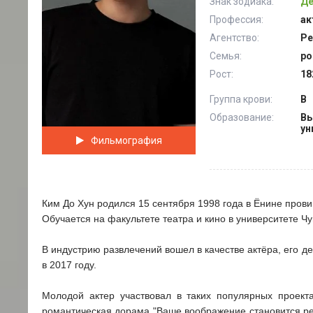
Знак зодиака:
Де
Профессия:
ак
Агентство:
Pe
Семья:
ро
Рост:
18
Группа крови:
В
Образование:
Вы
ун
Фильмография
Ким До Хун родился 15 сентября 1998 года в Ёнине пров
Обучается на факультете театра и кино в университете Чу
В индустрию развлечений вошел в качестве актёра, его 
в 2017 году.
Молодой актер участвовал в таких популярных проект
романтическая дорама "Ваше воображение становится реа