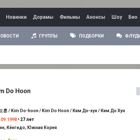
Новинки
Дорамы
Фильмы
Анонсы
Шоу
Био
НОВОСТИ
ГРУППЫ
ПОДБОРКИ
ФЛУД
im Do Hoon
훈 / Kim Do-hoon / Kim Do Hoon / Ким До-хун / Ким До Хун
.09.1998
• 27 лет
ин, Кёнгидо, Южная Корея