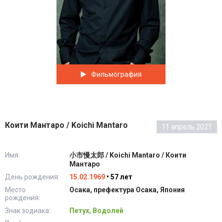
Фильмография
Коити Мантаро / Koichi Mantaro
11 апрель 2021
Имя:
小市慢太郎 / Koichi Mantaro / Коити
Мантаро
День рождения:
15.02.1969
• 57 лет
Место
Осака, префектура Осака, Япония
рождения:
Знак зодиака:
Петух, Водолей