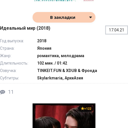
В закладки
Идеальный мир (2018)
17.04.21
Год выпуска:
2018
Страна:
Япония
Жанр:
романтика, мелодрама
Длительность:
102 мин. / 01:42
Озвучка:
TINKEIT.FUN & XDUB & Фронда
Субтитры:
Skylarkmaria, АрхиАзия
11
+122