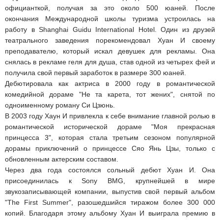
официанткой, получая за это около 500 юаней. После
окончания Международной школы туризма устроилась на
работу в Shanghai Guidu International Hotel. Один из друзей
театрального заведения порекомендовал Хуан И своему
преподавателю, который искал девушек для рекламы. Она
снялась в рекламе геля для душа, став одной из четырех фей и
получила свой первый заработок в размере 300 юаней.
Дебютировала как актриса в 2000 году в романтической
комедийной дораме "Не та карета, тот жених", снятой по
одноименному роману Си Цзюнь.
В 2003 году Хаун И привлекла к себе внимание главной ролью в
романтической исторической дораме "Моя прекрасная
принцесса 3", которая стала третьим сезоном популярной
дорамы приключений о принцессе Сяо Янь Цзы, только с
обновленным актерским составом.
Через два года состоялся сольный дебют Хуан И. Она
присоединилась к Sony BMG, крупнейшей в мире
звукозаписывающей компании, выпустив свой первый альбом
"The First Summer", разошедшийся тиражом более 300 000
копий. Благодаря этому альбому Хуан И выиграла премию в