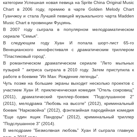
категории Успешная новая певица на Sprite China Original Music
Chart в 2006 году, премию в чарте Golden Melody Chart
Гуанчжоу и стала Лучшей певицей музыкального чарта Madden
Music Chart в провинции Фуцзянь.
В 2007 году сыграла в популярном мелодраматическом
сериале "Семья".
В следующем году Хуан И попала шорт-лист 65-го
Венецианского кинофестиваля с драматическим триллером
"Пластиковый город".
В романтическом драматическом сериале "Лето мыльных
пузырей " актриса сыграла в 2010 году. Затем приступила к
работе в боевике "Ип Ман: Рождение легенды".
Чуть позже на большие экраны выходит несколько проектов с
участием Хуан И: приключенческая комедия "Отель сокровищ"
(2011), драматический триллер-боевик "Подслушанное 2"
(2011), мелодрама "Любовь на высоте" (2012), криминальный
боевик "Нарковойна" (2012), фэнтезийная пародийная комедия
"Еще один ящик Пандоры" (2012), криминальный триллер
"Подслушанное 3" (2014).
В мелодраме "Безмолвная любовь" Хуан И сыграла главную