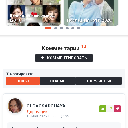
Великолепный развод
П
(2013)
Последняя нота (2026)
(
13
Комментарии
КОММЕНТИРОВАТЬ
Сортировка:
НОВЫЕ
СТАРЫЕ
ПОПУЛЯРНЫЕ
OLGAOSADCHAYA
+2
Дорамщик
16 мая 2025 13:38
35