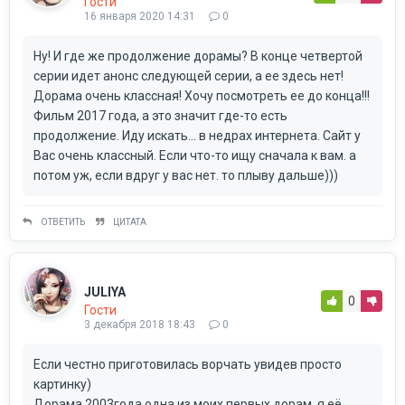
Гости
16 января 2020 14:31
0
Ну! И где же продолжение дорамы? В конце четвертой
серии идет анонс следующей серии, а ее здесь нет!
Дорама очень классная! Хочу посмотреть ее до конца!!!
Фильм 2017 года, а это значит где-то есть
продолжение. Иду искать... в недрах интернета. Сайт у
Вас очень классный. Если что-то ищу сначала к вам. а
потом уж, если вдруг у вас нет. то плыву дальше)))
ОТВЕТИТЬ
ЦИТАТА
JULIYA
0
Гости
3 декабря 2018 18:43
0
Если честно приготовилась ворчать увидев просто
картинку)
Дорама 2003года одна из моих первых дорам, я её