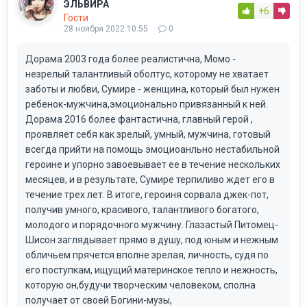
ЭЛЬВИРА
+6
Гости
28 ноября 2022 10:55
0
Дорама 2003 года более реалистична, Момо -
незрелый талантливый оболтус, которому не хватает
заботы и любви, Сумире - женщина, который был нужен
ребенок-мужчина,эмоционально привязанный к ней.
Дорама 2016 более фантастична, главный герой ,
проявляет себя как зрелый, умный, мужчина, готовый
всегда прийти на помощь эмоциоанльно нестабильной
героине и упорно завоевывает ее в течение нескольких
месяцев, и в результате, Сумире терпиливо ждет его в
течение трех лет. В итоге, героиня сорвала джек-пот,
получив умного, красивого, талантливого богатого,
молодого и порядочного мужчину. Глазастый Питомец-
Шисон заглядывает прямо в душу, под юным и нежным
обличьем прячется вполне зрелая, личность, судя по
его поступкам, ищущий материнское тепло и нежность,
которую он,будучи творческим человеком, сполна
получает от своей Богини-музы,