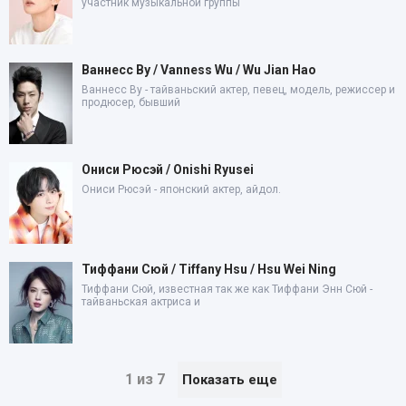
участник музыкальной группы
Ваннесс Ву / Vanness Wu / Wu Jian Hao
Ваннесс Ву - тайваньский актер, певец, модель, режиссер и
продюсер, бывший
Ониси Рюсэй / Onishi Ryusei
Ониси Рюсэй - японский актер, айдол.
Тиффани Сюй / Tiffany Hsu / Hsu Wei Ning
Тиффани Сюй, известная так же как Тиффани Энн Сюй -
тайваньская актриса и
1 из 7
Показать еще