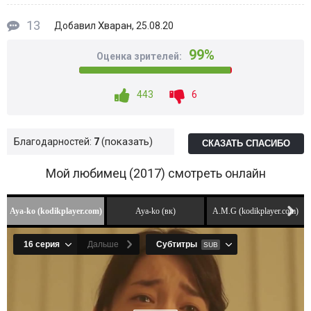
13
Хваран
Добавил
, 25.08.20
99%
Оценка зрителей:
443
6
показать
Благодарностей:
7
СКАЗАТЬ СПАСИБО
Мой любимец (2017) смотреть онлайн
Aya-ko (kodikplayer.com)
Aya-ko (вк)
A.M.G (kodikplayer.com)