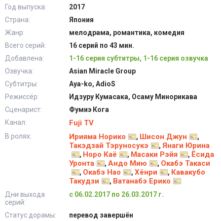
Год выпуска:
2017
Страна:
Япония
Жанр:
мелодрама, романтика, комедия
Всего серий:
16 серий по 43 мин.
Добавлена:
1-16 серия субтитры, 1-16 серия озвучка
Озвучка:
Asian Miracle Group
Субтитры:
Aya-ko, AdioS
Режиссёр:
Идзуру Кумасака, Осаму Минорикава
Сценарист:
Фумиэ Кога
Канал:
Fuji TV
В ролях:
Ирияма Норико
Шисон Джун
,
,
Такэдзай Тэруносукэ
Янаги Юрина
,
Норо Каё
Масаки Рэйя
Ёсида
,
,
,
Уронта
Андо Мию
Окабэ Такаси
,
,
Окабэ Нао
Хёнри
Кавакубо
,
,
,
Такудзи
Ватанабэ Ерико
,
Дни выхода
с 06.02.2017 по 26.03.2017 г.
серий:
Статус дорамы:
перевод завершён