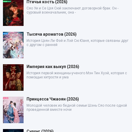
Птичья кость (2026)
Сяо Уи и Се Цзя Сюй заключают договорной брак. Он -
суровый военачальник, она -
Тысяча ароматов (2026)
История Цзян Ли Фэй и Лэй Сю Юаня, которые связаны друг
с другом с ранней
Империя как выкуп (2026)
История первой женщины-ученого Мэн Тин Хуэй, которая с
помощью хитрости и ума
Принцесса Чжаоян (2026)
Молодой человек из бедной семьи Шэнь Сяо после одной
проведенной вместе ночи
Супруг (2026)