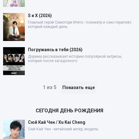
S и X (2026)
Главный герой Симотори Итито - психиатр и секс-терапевт,
который каждый день
Погружаясь в тебя (2026)
Дорама рассказывает историю популярной актрисы,
которая после загадочного
1 из 5
Показать еще
СЕГОДНЯ ДЕНЬ РОЖДЕНИЯ
Сюй Кай Чен / Xu Kai Cheng
Сюй Кай Чен - китайский актер, модель.