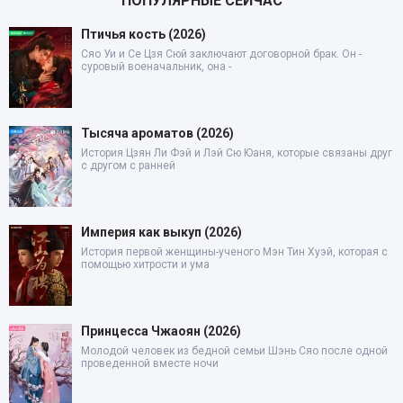
ПОПУЛЯРНЫЕ СЕЙЧАС
Птичья кость (2026)
Сяо Уи и Се Цзя Сюй заключают договорной брак. Он -
суровый военачальник, она -
Тысяча ароматов (2026)
История Цзян Ли Фэй и Лэй Сю Юаня, которые связаны друг
с другом с ранней
Империя как выкуп (2026)
История первой женщины-ученого Мэн Тин Хуэй, которая с
помощью хитрости и ума
Принцесса Чжаоян (2026)
Молодой человек из бедной семьи Шэнь Сяо после одной
проведенной вместе ночи