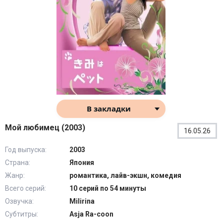
В закладки
Мой любимец (2003)
16.05.26
Год выпуска:
2003
Страна:
Япония
Жанр:
романтика, лайв-экшн, комедия
Всего серий:
10 серий по 54 минуты
Озвучка:
Milirina
Субтитры:
Asja Ra-coon