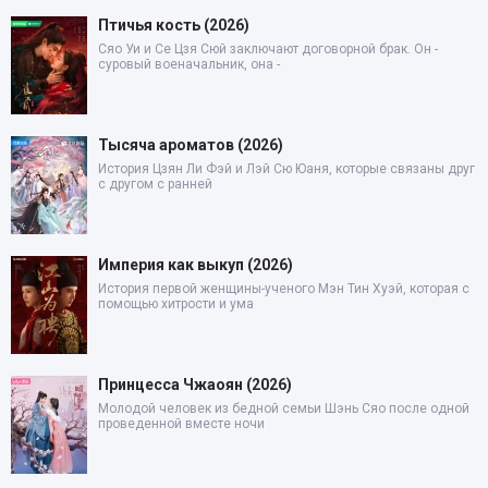
Птичья кость (2026)
Сяо Уи и Се Цзя Сюй заключают договорной брак. Он -
суровый военачальник, она -
Тысяча ароматов (2026)
История Цзян Ли Фэй и Лэй Сю Юаня, которые связаны друг
с другом с ранней
Империя как выкуп (2026)
История первой женщины-ученого Мэн Тин Хуэй, которая с
помощью хитрости и ума
Принцесса Чжаоян (2026)
Молодой человек из бедной семьи Шэнь Сяо после одной
проведенной вместе ночи