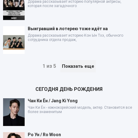
Дорама рассказывает историю популярной актрисы,
которая после загадочного
Выигравший в лотерею тоже идёт на
Дорама рассказывает историю Кон Ын Тхэ, обычного
сотрудника отдела продаж,
1 из 5
Показать еще
СЕГОДНЯ ДЕНЬ РОЖДЕНИЯ
Чан Ки Ён / Jang Ki Yong
Чан Ки Ён - южнокорейский модель, актер. Становится все
более знаменитым
Ро Ун / Ro Woon