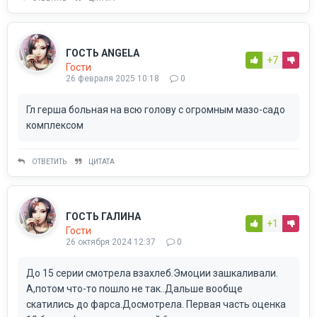
ГОСТЬ ANGELA
+7
Гости
26 февраля 2025 10:18
0
Гл герша больная на всю голову с огромным мазо-садо
комплексом
ОТВЕТИТЬ
ЦИТАТА
ГОСТЬ ГАЛИНА
+1
Гости
26 октября 2024 12:37
0
До 15 серии смотрела взахлеб.Эмоции зашкаливали.
А,потом что-то пошло не так..Дальше вообще
скатились до фарса.Досмотрела. Первая часть оценка