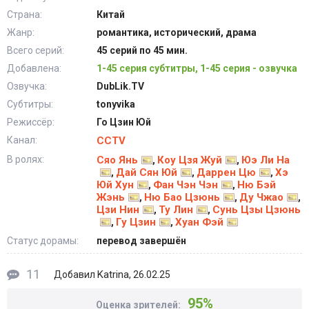
Страна:
Китай
Жанр:
романтика, исторический, драма
Всего серий:
45 серий по 45 мин.
Добавлена:
1-45 серия субтитры, 1-45 серия - озвучка
Озвучка:
DubLik.TV
Субтитры:
tonyvika
Режиссёр:
Го Цзин Юй
Канал:
CCTV
В ролях:
Сяо Янь
Коу Цзя Жуй
Юэ Ли На
,
,
Дай Сян Юй
Даррен Цю
Хэ
,
,
,
Юй Хун
Фан Чэн Чэн
Ню Бэй
,
,
Жэнь
Ню Бао Цзюнь
Ду Чжао
,
,
,
Цзи Нин
Ту Лин
Сунь Цзы Цзюнь
,
,
Гу Цзин
Хуан Фэй
,
,
Статус дорамы:
перевод завершён
11
Katrina
Добавил
, 26.02.25
95%
Оценка зрителей: