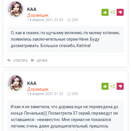
КАА
+3
Дорамщик
14 апреля 2021 22:33
235
О, как в сказке, по щучьему велению, по моему хотению,
появились заключительные серии Нёня. Буду
досматривать. Большое спасибо, Katrina!
ОТВЕТИТЬ
ЦИТАТА
КАА
+2
Дорамщик
14 апреля 2021 21:22
235
И как я не заметила, что дорама еще не переведена до
конца. Печалька((( Посмотрела 37 серий, переведут ли
оставшиеся - неизвестно. Мне сериал не показался
легким, очень даже душещипательный, пришлось