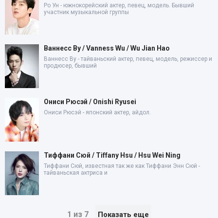
Ро Ун - южнокорейский актер, певец, модель. Бывший
участник музыкальной группы
Ваннесс Ву / Vanness Wu / Wu Jian Hao
Ваннесс Ву - тайваньский актер, певец, модель, режиссер и
продюсер, бывший
Ониси Рюсэй / Onishi Ryusei
Ониси Рюсэй - японский актер, айдол.
Тиффани Сюй / Tiffany Hsu / Hsu Wei Ning
Тиффани Сюй, известная так же как Тиффани Энн Сюй -
тайваньская актриса и
1 из 7
Показать еще