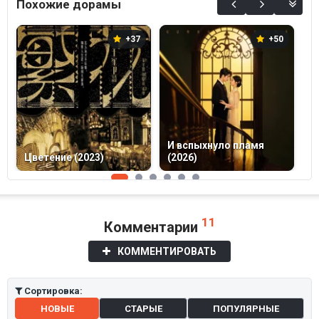
Похожие дорамы
+37
+50
И вспыхнуло пламя
Цветение (2023)
(2026)
Ч
11
Комментарии
КОММЕНТИРОВАТЬ
Сортировка:
НОВЫЕ
СТАРЫЕ
ПОПУЛЯРНЫЕ