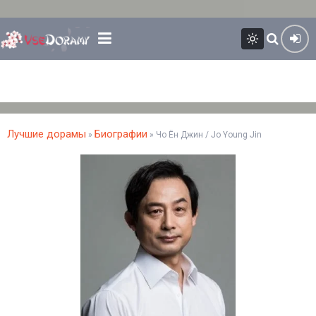
Лучшие дорамы
Биографии
»
» Чо Ён Джин / Jo Young Jin