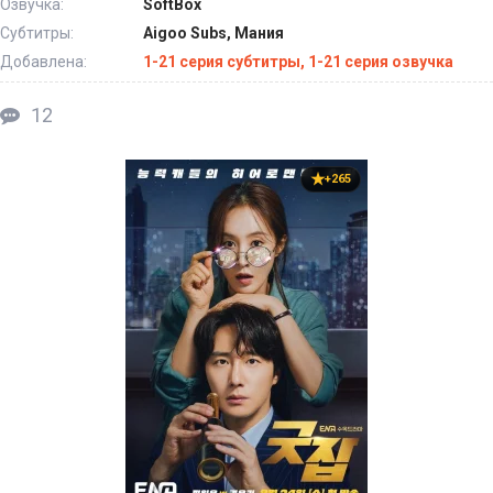
Озвучка:
SoftBox
Субтитры:
Aigoo Subs, Мания
Добавлена:
1-21 серия субтитры, 1-21 серия озвучка
12
+265