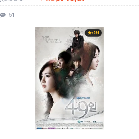
51
+284