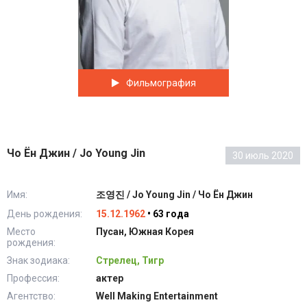
Фильмография
Чо Ён Джин / Jo Young Jin
30 июль 2020
Имя:
조영진 / Jo Young Jin / Чо Ён Джин
День рождения:
15.12.1962
• 63 года
Место
Пусан, Южная Корея
рождения:
Знак зодиака:
Стрелец, Тигр
Профессия:
актер
Агентство:
Well Making Entertainment