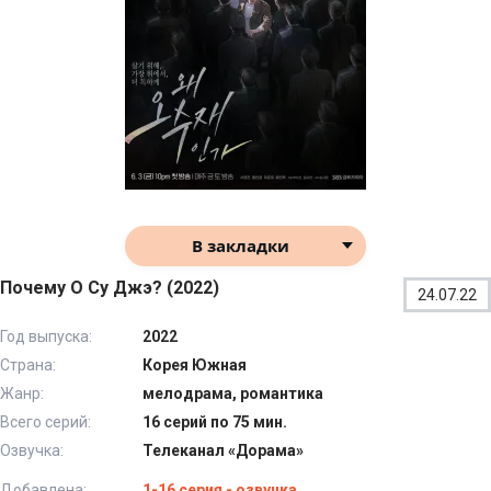
В закладки
Почему О Су Джэ? (2022)
24.07.22
Год выпуска:
2022
Страна:
Корея Южная
Жанр:
мелодрама, романтика
Всего серий:
16 серий по 75 мин.
Озвучка:
Телеканал «Дорама»
Добавлена:
1-16 серия - озвучка